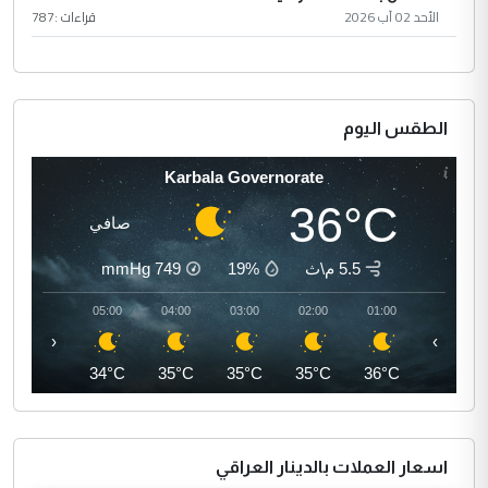
الأحد 02 آب 2026
قراءات :
787
الطقس اليوم
Karbala Governorate
36°C
صافي
5.5 م\ث
19%
749
mmHg
06:00
05:00
04:00
03:00
02:00
01:00
‹
›
34°C
34°C
35°C
35°C
35°C
36°C
اسعار العملات بالدينار العراقي