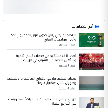
3
سردار
التعليق : واحد من عصابة علي ماما يسقط
جنسية الرافد الثالث للعراق ومن اصول عريقة
ابا فرات ...
آخر الاضافات
الجواهري يرد على صدام حسين سل
الاتحاد الخليجي يعلن جدول مباريات "خليجي 27"
الموضوع :
وأولى مواجهات العراق
مضجعيك يابن الزنا (نص كامل)
منذ 3 ساعة
4
سردار
(796) الف مستفيد من خدمات قسم التنمية
والتأهيل الاجتماعي للشباب في الزيارة الارب...
التعليق : واحد من عصابة علي ماما يسقط
منذ 3 ساعة
جنسية الرافد الثالث للعراق ومن اصول عريقة
ابا فرات ...
مصادر تكشف ملامح الاتفاق المرتقب بين مسقط
الجواهري يرد على صدام حسين سل
الموضوع :
وطهران بشأن "مضيق هرمز"
مضجعيك يابن الزنا (نص كامل)
منذ 4 ساعة
الزيدي يمنح وكلاء الوزارات صلاحيات أوسع ويشدد
5
حيدر عاشور
على تسريع الإنجاز
التعليق : تحياتي لك استاذ حامدتركان. كلام