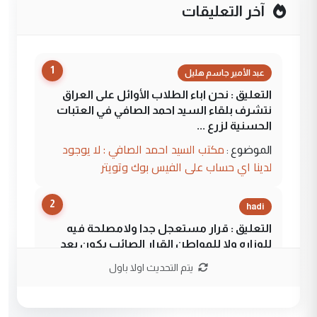
آخر التعليقات
1
عبد الأمير جاسم هليل
التعليق : نحن اباء الطلاب الأوائل على العراق
نتشرف بلقاء السيد احمد الصافي في العتبات
الحسنية لزرع ...
مكتب السيد احمد الصافي : لا يوجود
الموضوع :
لدينا اي حساب على الفيس بوك وتويتر
2
hadi
التعليق : قرار مستعجل جدا ولامصلحة فيه
للوزاره ولا للمواطن القرار الصائب يكون بعد
الاستماع للمدير ومغرفة ...
يتم التحديث اولا باول
وزير الصحة يعفي مدير مستشفى الكرخ
الموضوع :
العام في بغداد