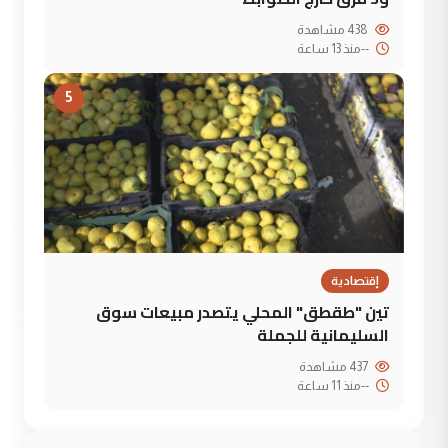
438 مشاهدة
--
منذ 13 ساعة
5
إقتصادية
تين "طقطق" المحلي يتصدر مبيعات سوق
السليمانية للجملة
437 مشاهدة
--
منذ 11 ساعة