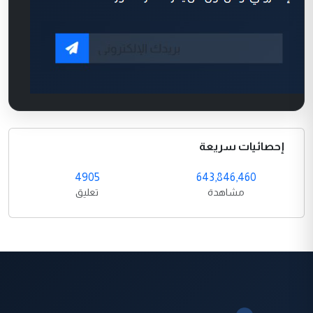
إحصائيات سريعة
4905
643,846,460
مشاهدة
تعليق