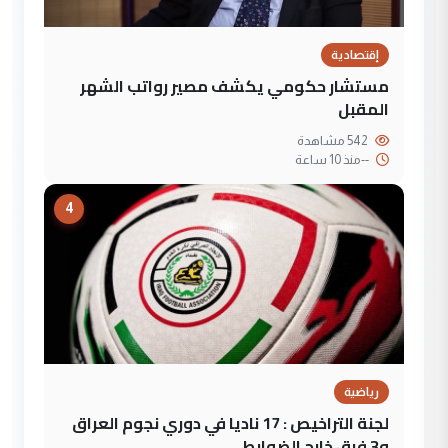
إقتصادية
مستشار حكومي يكشف مصير رواتب الشهر
المقبل
542 مشاهدة
--
منذ 10 ساعة
4
رياضية
لجنة التراخيص : 17 ناديا في دوري نجوم العراق
و3 فرق خارج الضوابط