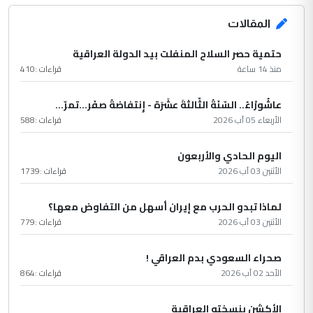
المقالات
حتمية حصر السلاح المنفلت بيد الدولة العراقية
منذ 14 ساعة
قراءات :
410
عاشُورْاءُ.. السّنَةُ الثّالثةَ عشَرَة - إِنتفاضةُ صفَر…تمرّ...
الأربعاء 05 آب 2026
قراءات :
588
اليوم الحادي والأربعون
الأثنين 03 آب 2026
قراءات :
1739
لماذا تبدو الحرب مع إيران أسهل من التفاوض معها؟
الأثنين 03 آب 2026
قراءات :
779
صحراء السعودي بدم العراقي !
الأحد 02 آب 2026
قراءات :
864
الأكشن بنسخته العراقية