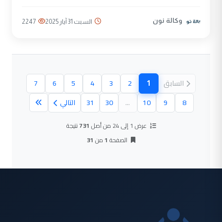
وكالة نون
السبت 31 آيار 2025
2247
1
السابق
2
3
4
5
6
7
(الصفحة الحالية)
8
9
10
...
30
31
التالي
عرض 1 إلى 24 من أصل
731
نتيجة
الصفحة
1
من
31