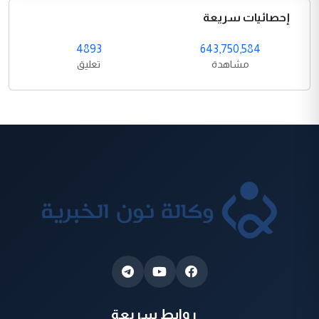
إحصائيات سريعة
4893
643,750,584
مشاهدة
تعليق
روابط سريعة