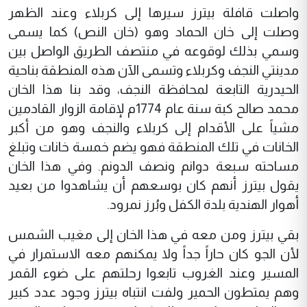
واصلت قافلة بيترز سيرها إلى كربلاء وعند الظهر
وصلت إلى خان الحماد وهو (خان النص) كما يسمى
وسمي بذلك لوقوعه في منتصف الطريق الواصل بين
مدينتي النجف وكربلاء وتسمى الآن هذه المنطقة بناحية
الحيدرية التابعة لمحافظة النجف، وقد بنا هذا الخان
محمد صالح كبة سنة عام 1774م لإقامة الزوار القادمين
مشياً على الأقدام إلى كربلاء والنجف وهو من أكبر
الخانات في تلك المنطقة فهو يضم خمسة خانات وتبلغ
مساحته سبعة دوانم ونصف الدونم. وفي هذا الخان
يقول بيترز أنهم كان بوسعهم أن يشاهدوا من بعيد
أهوار الهندية بلدة الكفل وبُرز نمرود.
بقي بيترز ومن معه في هذا الخان إلى مغيب الشمس
لأن الجو كان حاراً جداً ولا يمكنهم معه الاستمرار في
المسير وعند الغروب تابعوا رحلتهم على ضوء القمر
وهم يمتطون الحمير ولفت انتباه بيترز وجود عدد كبير