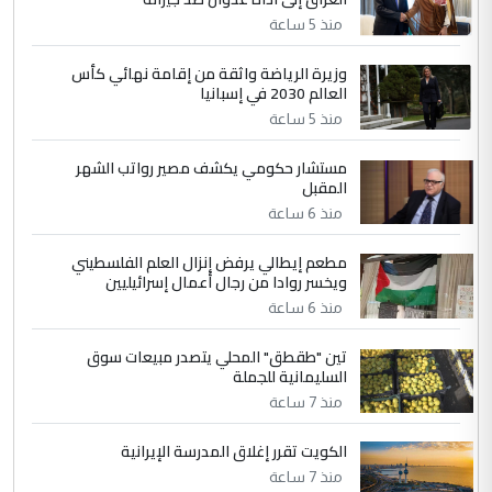
مضجعيك يابن الزنا (نص كامل)
منذ 5 ساعة
4
سردار
وزيرة الرياضة واثقة من إقامة نهائي كأس
العالم 2030 في إسبانيا
التعليق : واحد من عصابة علي ماما يسقط
منذ 5 ساعة
جنسية الرافد الثالث للعراق ومن اصول عريقة
ابا فرات ...
مستشار حكومي يكشف مصير رواتب الشهر
الجواهري يرد على صدام حسين سل
الموضوع :
المقبل
مضجعيك يابن الزنا (نص كامل)
منذ 6 ساعة
مطعم إيطالي يرفض إنزال العلم الفلسطيني
5
حيدر عاشور
ويخسر روادا من رجال أعمال إسرائيليين
التعليق : تحياتي لك استاذ حامدتركان. كلام
منذ 6 ساعة
دقيق ومسؤول؛ فالاستثمار الحقيقي للإنسان
تين "طقطق" المحلي يتصدر مبيعات سوق
وثروات البلد يعتمد على الكفاءة ...
السليمانية للجملة
بين الإهمال واغتصاب الأرض.. بلاد
الموضوع :
منذ 7 ساعة
الرافدين تعاني الجفاف والتصحر!!
الكويت تقرر إغلاق المدرسة الإيرانية
منذ 7 ساعة