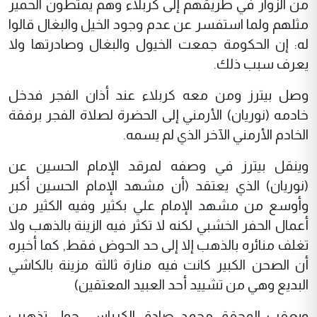
من الزوار في طريقهم إلى كربلاء وهم يمتطون الحمير
مثلهم ولما استفسر عن عدم وجود الخيل والبغال قالوا
له: إن الحكومة جمعت الخيول والبغال وصادرتها ولا
يعرف سبب ذلك.
وصل بيترز ومن معه كربلاء عند أذان الفجر فدخل
خادمه (نوريان) الأرمني إلى الحضرة لصلاة الفجر برفقة
الخادم الأرمني الآخر الذي لم يسمه.
وينقل بيترز في وصفه لمرقد الإمام الحسين عن
(نوريان) الذي يعتقد (أن مشهد الإمام الحسين أكبر
وأوسع من مشهد الإمام علي بكثير وفيه الكثير من
أعمال الحفر الخشبي لكنه لا تكثر فيه الزينة بالذهب ولا
تغلف منائره بالذهب إلا إلى حد الحوض فقط, كما أخبره
أن الصحن الكبير كانت فيه منارة ثالثة مزينة بالكاشي
البديع وهي من تشييد أحد العبيد المعتقين)
ويعقب المحقق محمد صادق الكرباسي حول تذهيب