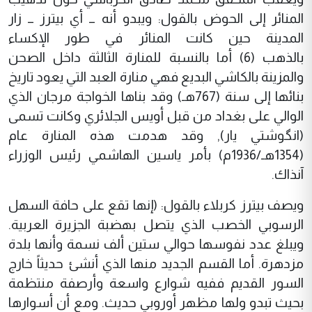
المنائر إلى الحوض بالقول: ويبدو أنه ــ أي بيترز ــ زار
المدينة حين كانت المنائر في طور الإكساء
بالذهب (6) أما بالنسبة للمنارة الثالثة داخل الصحن
والمزينة بالكاشي البديع فهي منارة العبد التي يعود تاريخ
بنائها إلى سنة (767هـ) وقد بناها الخواجة مرجان الذي
الوالي على بغداد من قبل أويس الجلائري وكانت تسمى
(انگوشتي يار), وقد هدمت هذه المنارة عام
(1354هـ/1936م) بأمر ياسين الهاشمي رئيس الوزراء
آنذاك.
ويصف بيترز كربلاء بالقول: (إنها تقع على حافة السهل
الرسوبي الخصب الذي يتصل بهضبة الجزيرة العربية.
ويبلغ عدد نفوسها حوالي ستين ألف نسمة وأنها بلدة
مزدهرة. أما القسم الجديد منها الذي أنشئ حديثاً خارج
السور القديم ففيه شوارع واسعة وأرصفة منتظمة
بحيث تبدو ولها مظهر أوروبي حديث. ومع أن أسوارها