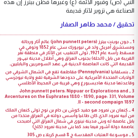
النبي (ص) وقبور الأئمة (ع) وغيرها فظن بيترز إن هذه
الصناعة هي تزوير لآثار قديمة
تحقيق / محمد طاهر الصفار
.............................................................................................................
1 ــ جون بوينت بيترز (john punnett peters) عالم آثار ورحالة
ومستشرق أمريكي ولد في نيويورك ستي عام 1852 وتوفي في
مسقط رأسه عام 1921, تولى التنقيب عن الآثار في منطقة نفّر
القريبة من بابل (الحلة) بجنوب العراق وهي أطلال مدينة نيݒور
القديمة التي كانت العاصمة الدينية في عهد السومريين والبابليين.
2 ــ بنسلفانيا (Pennsylvania) مقاطعة تقع في الشمال الشرقي من
الولايات المتحدة الأمريكية على حدودها الشرقية تقع ولاية نيوجرسي
وقاعدتها مدينة هاديسبورغ وهي قريبة من المحيط الأطلسي
3 ــ John punnett peters: Nippuar or Explorations and
Avcentures on the Euphrates 1880 - 1890, page: 331, Volume
II - second compaign 1897.
4 ــ كنعان بن نمرود هو حفيد كوش بن حام بن نوح تولى كنعان الملك
من أبيه نمرود الذي كان طاغيا وأسس دولته في العراق متخذا من
بابل عاصمة له وبنى مدينة نينوى في شمال العراق التي أصبحت
عاصمة دولة آشور فيما بعد كما بنى مدينة نمرود (كلخ)
5 ــ موسوعة العتبات المقدسة ج 8 قسم كربلاء ص 305