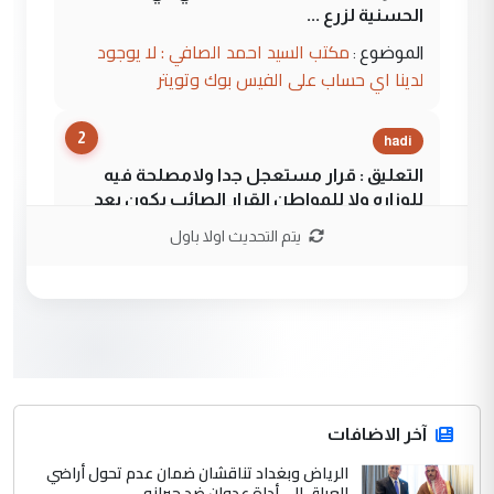
الحسنية لزرع ...
مكتب السيد احمد الصافي : لا يوجود
الموضوع :
لدينا اي حساب على الفيس بوك وتويتر
2
hadi
التعليق : قرار مستعجل جدا ولامصلحة فيه
للوزاره ولا للمواطن القرار الصائب يكون بعد
الاستماع للمدير ومغرفة ...
يتم التحديث اولا باول
وزير الصحة يعفي مدير مستشفى الكرخ
الموضوع :
العام في بغداد
3
سردار
التعليق : واحد من عصابة علي ماما يسقط
جنسية الرافد الثالث للعراق ومن اصول عريقة
ابا فرات ...
آخر الاضافات
الجواهري يرد على صدام حسين سل
الرياض وبغداد تناقشان ضمان عدم تحول أراضي
الموضوع :
العراق إلى أداة عدوان ضد جيرانه