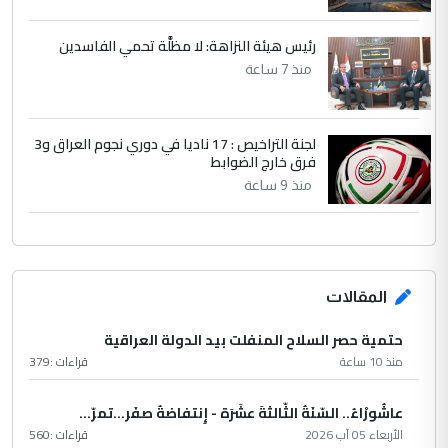
رئيس هيئة النزاهة: لا مظلَّة تحمي الفاسدين
منذ 7 ساعة
لجنة التراخيص : 17 ناديا في دوري نجوم العراق و3
فرق خارج الضوابط
منذ 9 ساعة
المقالات
حتمية حصر السلاح المنفلت بيد الدولة العراقية
منذ 10 ساعة
قراءات :
379
عاشُورْاءُ.. السّنَةُ الثّالثةَ عشَرَة - إِنتفاضةُ صفَر…تمرّ...
الأربعاء 05 آب 2026
قراءات :
560