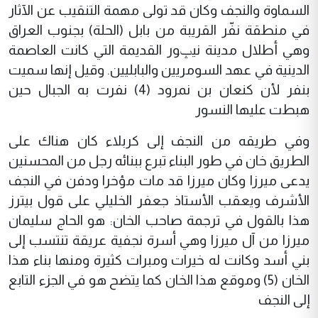
السماوة والنجف وكان قد تولى مهمة التنقيب عن الآثار
في منطقة نفّر القريبة من بابل (الحلة) بجنوب العراق
وهي أطلال مدينة نيݒور القديمة التي كانت العاصمة
الدينية في عهد السومريين والبابليين. وقيل إنها سميت
بنفر لأن كنعان بن نمرود (4) نفرت به الجبال حين
هبطت عليها النسور
وفي طريقه من النجف إلى كربلاء كان هناك على
الطريق خان في طور البناء تبرع ببنائه رجل من المحسنين
يدعى ميرزا وكان ميرزا قد مات مؤخرا ودفن في النجف
الأشرف ويعقب الأستاذ جعفر الخليلي على قول بيترز
هذا بالقول في ترجمة صاحب الخان: هو الحاج سليمان
ميرزا من آل ميرزا وهي أسرة نجفية عريقة تنتسب إلى
بني أسد وكانت له خيرات ومبرات كثيرة ومنها بناء هذا
الخان (5) وموقع هذا الخان كما يتضح هو في الجزء التابع
إلى النجف