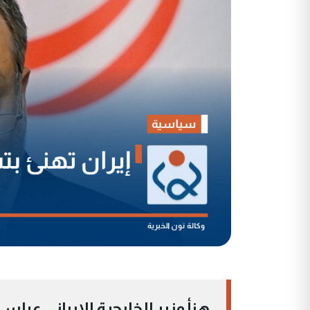
هنأ وزير الخارجية الإيراني عب