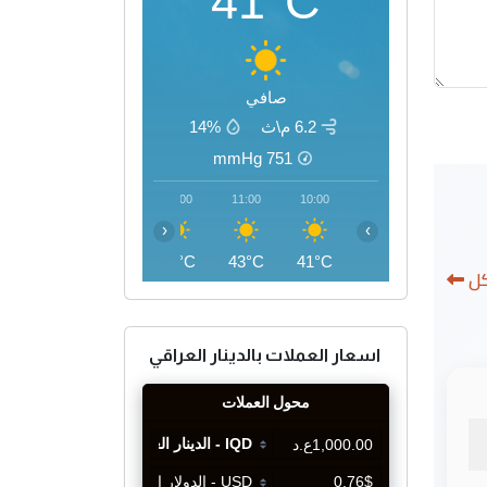
41°C
صافي
6.2 م\ث
14%
mmHg
751
14:00
13:00
12:00
11:00
10:00
‹
›
46°C
46°C
45°C
43°C
41°C
كل
اسعار العملات بالدينار العراقي