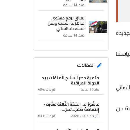
منذ 14 ساعة
العراق يرفع مستوى
الجاهزية الأمنية ويعزز
الاستعداد القتالي
جديدة
منذ 14 ساعة
استنا
المقالات
حتمية حصر السلاح المنفلت بيد
الدولة العراقية
تهاني
منذ 23 ساعة
قراءات :
484
عاشُورْاءُ.. السّنَةُ الثّالثةَ عشَرَة -
ة بين
إِنتفاضةُ صفَر…تمرّ...
الأربعاء 05 آب 2026
قراءات :
631