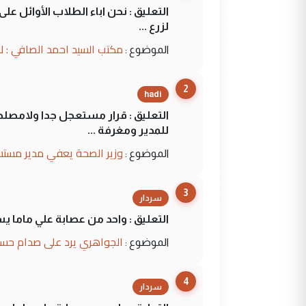
التعليق : نحن اباء الطلاب الأوائل ع
لزرع ...
مكتب السيد احمد الصافي : ل
الموضوع :
2
hadi
التعليق : قرار مستعجل جدا ولامصلحة
للمدير ومغرفة ...
وزير الصحة يعفي مدير مستش
الموضوع :
3
سردار
التعليق : واحد من عصابة علي ماما ي
الجواهري يرد على صدام حسي
الموضوع :
4
سردار