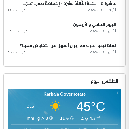
عاشُورْاءُ.. السّنَةُ الثّالثةَ عشَرَة - إِنتفاضةُ صفَر…تمرّ...
الأربعاء 05 آب 2026
قراءات :
802
اليوم الحادي والأربعون
الأثنين 03 آب 2026
قراءات :
1935
لماذا تبدو الحرب مع إيران أسهل من التفاوض معها؟
الأثنين 03 آب 2026
قراءات :
972
الطقس اليوم
Karbala Governorate
45°C
صافي
4.3 م\ث
11%
748
mmHg