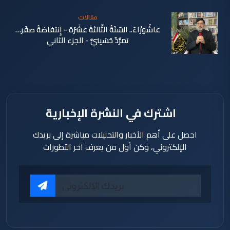
مقالات
عاشُورْاءُ.. السّنَةُ الثّالثةَ عشَرَة - إِنتفاضةُ صفَر…
تمرُّدٌ حُسَينيٌّ - الجزء الثاني
منذ 39
دقيقة
اشترك في النشرة الإخبارية
احصل على أهم الأخبار والتحليلات مباشرة إلى بريدك
الإلكتروني، وكن أول من يعرف آخر التطورات