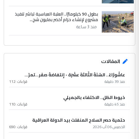
بطول 90 كيلومترًا.. العتبة العباسية تباشر تنفيذ
مشروع لإنشاء حزام أخضر بمليون شج...
منذ 3 ساعة
المقالات
عاشُورْاءُ.. السّنَةُ الثّالثةَ عشَرَة - إِنتفاضةُ صفَر…تمرّ...
منذ 39 دقيقة
قراءات :
112
خيوط الظل.. الاكتفاء بالجميلي
منذ 45 دقيقة
قراءات :
110
حتمية حصر السلاح المنفلت بيد الدولة العراقية
الخميس 06 آب 2026
قراءات :
690