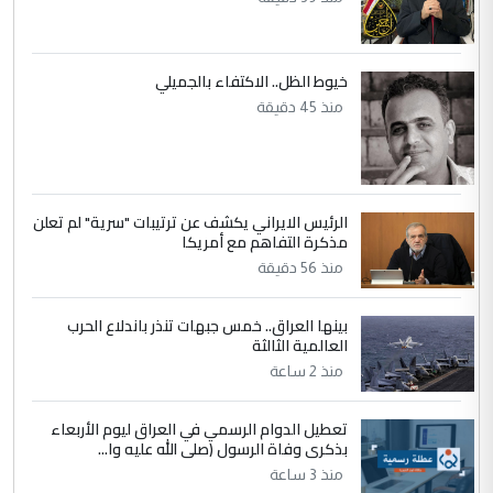
مضجعيك يابن الزنا (نص كامل)
5
سردار
خيوط الظل.. الاكتفاء بالجميلي
منذ 45 دقيقة
التعليق : واحد من عصابة علي ماما يسقط
جنسية الرافد الثالث للعراق ومن اصول عريقة
ابا فرات ...
الجواهري يرد على صدام حسين سل
الموضوع :
مضجعيك يابن الزنا (نص كامل)
الرئيس الايراني يكشف عن ترتيبات "سرية" لم تعلن
مذكرة التفاهم مع أمريكا
منذ 56 دقيقة
بينها العراق.. خمس جبهات تنذر باندلاع الحرب
العالمية الثالثة
منذ 2 ساعة
تعطيل الدوام الرسمي في العراق ليوم الأربعاء
بذكرى وفاة الرسول (صلى الله عليه وا...
منذ 3 ساعة