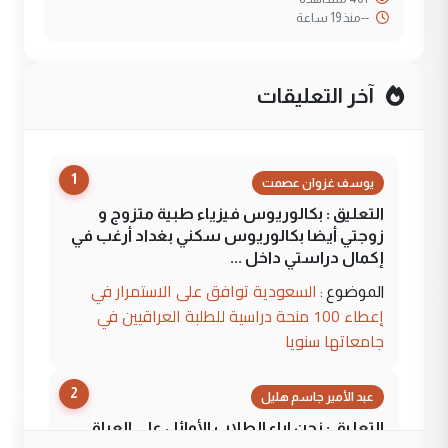
--
منذ 19 ساعة
آخر التعليقات
1
يوسف غزوان عصمت
التعليق : بكالوريوس فيزياء طبية متزوج و
زوجتي أيضا بكالوريوس سكني بغداد أرغب في
إكمال دراستي داخل ...
السعودية توافق على الاستمرار في
الموضوع :
إعطاء 100 منحة دراسية للطلبة العراقيين في
جامعاتها سنويا
2
عبد الأمير جاسم هليل
التعليق : نحن اباء الطلاب الأوائل على العراق