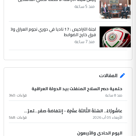
منذ 5 ساعة
لجنة التراخيص : 17 ناديا في دوري نجوم العراق و3
فرق خارج الضوابط
منذ 7 ساعة
المقالات
حتمية حصر السلاح المنفلت بيد الدولة العراقية
منذ 8 ساعة
قراءات :
340
عاشُورْاءُ.. السّنَةُ الثّالثةَ عشَرَة - إِنتفاضةُ صفَر…تمرّ...
الأربعاء 05 آب 2026
قراءات :
548
اليوم الحادي والأربعون