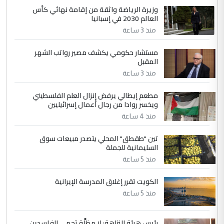
4
سردار
وزيرة الرياضة واثقة من إقامة نهائي كأس
العالم 2030 في إسبانيا
التعليق : واحد من عصابة علي ماما يسقط
منذ 3 ساعة
جنسية الرافد الثالث للعراق ومن اصول عريقة
ابا فرات ...
مستشار حكومي يكشف مصير رواتب الشهر
الجواهري يرد على صدام حسين سل
الموضوع :
المقبل
مضجعيك يابن الزنا (نص كامل)
منذ 3 ساعة
مطعم إيطالي يرفض إنزال العلم الفلسطيني
5
حيدر عاشور
ويخسر روادا من رجال أعمال إسرائيليين
التعليق : تحياتي لك استاذ حامدتركان. كلام
منذ 4 ساعة
دقيق ومسؤول؛ فالاستثمار الحقيقي للإنسان
تين "طقطق" المحلي يتصدر مبيعات سوق
وثروات البلد يعتمد على الكفاءة ...
السليمانية للجملة
بين الإهمال واغتصاب الأرض.. بلاد
الموضوع :
منذ 5 ساعة
الرافدين تعاني الجفاف والتصحر!!
الكويت تقرر إغلاق المدرسة الإيرانية
منذ 5 ساعة
رئيس هيئة النزاهة: لا مظلَّة تحمي الفاسدين