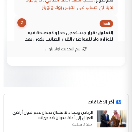
لدينا اي حساب على الفيس بوك وتويتر
2
hadi
التعليق : قرار مستعجل جدا ولامصلحة فيه
للوزاره ولا للمواطن القرار الصائب يكون بعد
الاستماع للمدير ومغرفة ...
يتم التحديث اولا باول
وزير الصحة يعفي مدير مستشفى الكرخ
الموضوع :
العام في بغداد
3
سردار
التعليق : واحد من عصابة علي ماما يسقط
جنسية الرافد الثالث للعراق ومن اصول عريقة
ابا فرات ...
آخر الاضافات
الجواهري يرد على صدام حسين سل
الرياض وبغداد تناقشان ضمان عدم تحول أراضي
الموضوع :
العراق إلى أداة عدوان ضد جيرانه
مضجعيك يابن الزنا (نص كامل)
منذ 3 ساعة