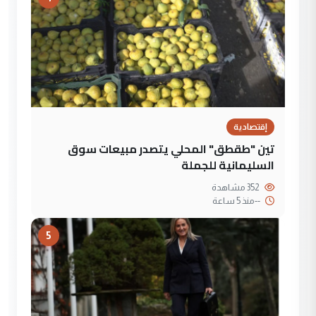
إقتصادية
تين "طقطق" المحلي يتصدر مبيعات سوق
السليمانية للجملة
352 مشاهدة
--
منذ 5 ساعة
5