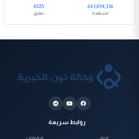
4885
643,694,336
مشاهدة
تعليق
روابط سريعة
اخبار
تحقيقات