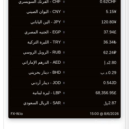
CurrencyRate