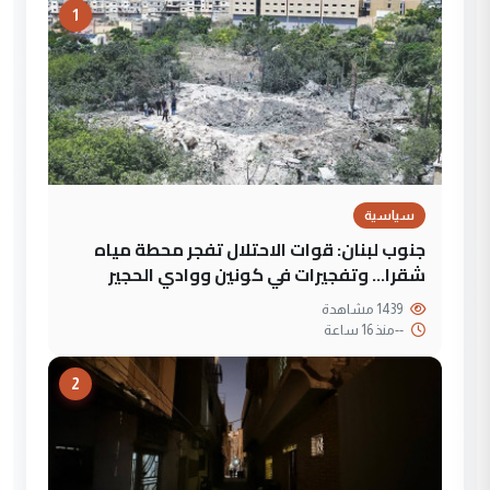
1
سياسية
جنوب لبنان: قوات الاحتلال تفجر محطة مياه
شقرا… وتفجيرات في كونين ووادي الحجير
1439 مشاهدة
--
منذ 16 ساعة
2