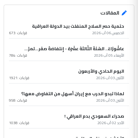
المقالات
حتمية حصر السلاح المنفلت بيد الدولة العراقية
الخميس 06 آب 2026
قراءات :
673
عاشُورْاءُ.. السّنَةُ الثّالثةَ عشَرَة - إِنتفاضةُ صفَر…تمرّ...
الأربعاء 05 آب 2026
قراءات :
784
اليوم الحادي والأربعون
الأثنين 03 آب 2026
قراءات :
1921
لماذا تبدو الحرب مع إيران أسهل من التفاوض معها؟
الأثنين 03 آب 2026
قراءات :
958
صحراء السعودي بدم العراقي !
الأحد 02 آب 2026
قراءات :
1038