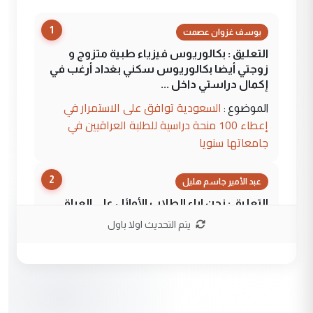
1
يوسف غزوان عصمت
التعليق : بكالوريوس فيزياء طبية متزوج و
زوجتي أيضا بكالوريوس سكني بغداد أرغب في
إكمال دراستي داخل ...
السعودية توافق على الاستمرار في
الموضوع :
إعطاء 100 منحة دراسية للطلبة العراقيين في
جامعاتها سنويا
2
عبد الأمير جاسم هليل
التعليق : نحن اباء الطلاب الأوائل على العراق
نتشرف بلقاء السيد احمد الصافي في العتبات
يتم التحديث اولا باول
الحسنية لزرع ...
مكتب السيد احمد الصافي : لا يوجود
الموضوع :
لدينا اي حساب على الفيس بوك وتويتر
3