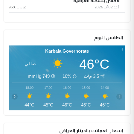
الأكشن بنسخته العراقية
الأحد 02 آب 2026
قراءات :
950
الطقس اليوم
Karbala Governorate
46°C
صافي
3.5 م\ث
10%
749
mmHg
19:00
18:00
17:00
16:00
15:00
14:00
‹
›
42°C
44°C
45°C
46°C
46°C
46°C
اسعار العملات بالدينار العراقي