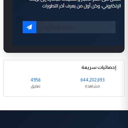
إحصائيات سريعة
4956
644,202,693
مشاهدة
تعليق