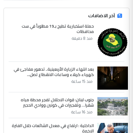
hadi
التعليق : قرار مستعجل جدا ولامصلحة فيه
آخر الاضافات
للوزاره ولا للمواطن القرار الصائب يكون بعد
الاستماع للمدير ومغرفة ...
حملة استخبارية تطيح بـ19 مطلوباً في ست
محافظات
وزير الصحة يعفي مدير مستشفى الكرخ
الموضوع :
العام في بغداد
منذ 8 دقيقة
4
سردار
التعليق : واحد من عصابة علي ماما يسقط
بعد انتهاء الزيارة الأربعينية.. تدهور مفاجئ في
جنسية الرافد الثالث للعراق ومن اصول عريقة
كهرباء كربلاء وساعات الانقطاع تصل...
ابا فرات ...
منذ 15 ساعة
الجواهري يرد على صدام حسين سل
الموضوع :
مضجعيك يابن الزنا (نص كامل)
جنوب لبنان: قوات الاحتلال تفجر محطة مياه
شقرا… وتفجيرات في كونين ووادي الحجير
5
منذ 16 ساعة
سردار
التعليق : واحد من عصابة علي ماما يسقط
الداخلية : ارتفاع في معدل الشائعات خلال الفترة
جنسية الرافد الثالث للعراق ومن اصول عريقة
الاخيرة