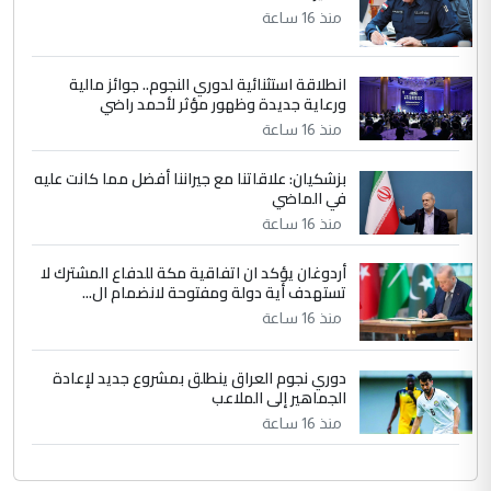
ابا فرات ...
منذ 16 ساعة
الجواهري يرد على صدام حسين سل
الموضوع :
مضجعيك يابن الزنا (نص كامل)
انطلاقة استثنائية لدوري النجوم.. جوائز مالية
ورعاية جديدة وظهور مؤثر لأحمد راضي
منذ 16 ساعة
بزشكيان: علاقاتنا مع جيراننا أفضل مما كانت عليه
في الماضي
منذ 16 ساعة
أردوغان يؤكد ان اتفاقية مكة للدفاع المشترك لا
تستهدف أية دولة ومفتوحة لانضمام ال...
منذ 16 ساعة
دوري نجوم العراق ينطلق بمشروع جديد لإعادة
الجماهير إلى الملاعب
منذ 16 ساعة