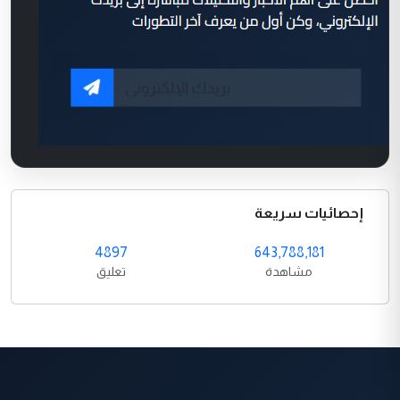
إحصائيات سريعة
4897
643,788,181
مشاهدة
تعليق