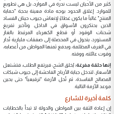
كثير من الأحيان ليست ندرة في الموارد، بل هي تطويع
للموارد. إغلاق الحدود بوجه مادة معينة بحجة "حماية
المنتج" غالباً ما يكون غطاءً لإنعاش جيوب حيتان الفساد
الذين يحتكرون الأسواق في الداخل. وتأخير تفريغ
شحنات الوقود أو قطع الكهرباء المرتبط بالغاز
المستورد، يتحول في المحصلة إلى صفقات مليارية تُدار
في الغرف المظلمة، ويدفع ثمنها المواطن من أعصابه،
وقوت عائلته، ووقته.
إنها حلقة مفرغة:
يُخلق الشح، فيرتفع الطلب، فتشتعل
الأسعار، لتدخل جباية الأرباح الفاحشة إلى جيوب شبكات
المصالح الفاسدة، ثم تُحل الأزمة "ترقيعياً" حتى يحين
موعد الأزمة التالية.
كلمة أخيرة للشارع
إن إعادة الثقة بين المواطن والدولة لا تبدأ بالخطابات