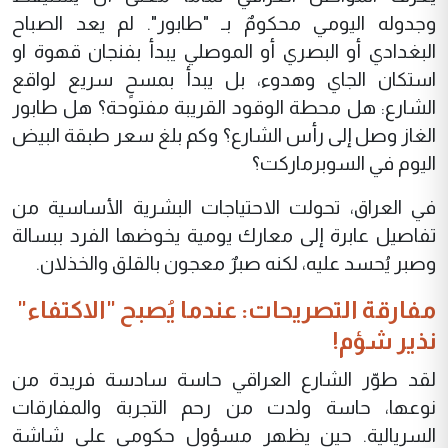
وجدوله اليومي محكومٌ بـ "طابور". لم يعد الصباح
البغدادي أو البصري أو الموصلي يبدأ بفنجان قهوة او
استكان الجاي وهدوء، بل يبدأ بمسحٍ سريع لواقع
الشارع: هل محطة الوقود القريبة مفتوحة؟ هل طابور
الغاز وصل إلى رأس الشارع؟ وكم بلغ سعر طبقة البيض
اليوم في السوبرماركت؟
في العراق، تحولت الاحتياجات البشرية الأساسية من
تفاصيل عابرة إلى معارك يومية يخوضها الفرد ببسالة
وصبر يُحسد عليه، لكنه صبرٌ معجون بالقلق والخذلان.
مفارقة التصريحات: عندما يُصبح "الاكتفاء"
نذير شؤم!
لقد طوّر الشارع العراقي حاسة سادسة فريدة من
نوعها، حاسة ولدت من رحم التجربة والمفارقات
السريالية. حين يظهر مسؤول حكومي على شاشة