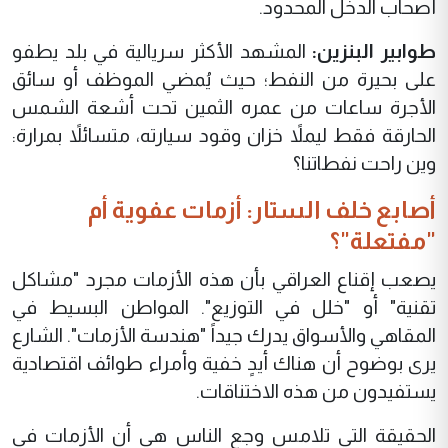
أصحاب الدخل المحدود.
طوابير البنزين:
المشهد الأكثر سريالية في بلد يطفو
على بحيرة من النفط؛ حيث يُمضي الموظف أو سائق
الأجرة ساعات من عمره الثمين تحت أشعة الشمس
الحارقة فقط ليملاً خزان وقود سيارته، متسائلاً بمرارة:
وين
راحت
نفطاتنا؟
أصابع خلف الستار: أزمات عفوية أم
"مفتعلة"؟
يصعب إقناع العراقي بأن هذه الأزمات مجرد "مشاكل
تقنية" أو "خلل في التوزيع". المواطن البسيط في
المقاهي والأسواق يدرك جيداً "هندسة الأزمات". الشارع
يرى بوضوح أن هناك أيدٍ خفية وأمراء طوائف اقتصادية
يستفيدون من هذه الاختناقات.
الحقيقة التي تلامس وجع الناس هي أن الأزمات في