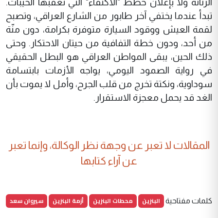
الرنانة ولا بإعلان خطط "الاكتفاء" التي تعقبها الخيبات.
تبدأ عندما يختفي آخر طابور من الشارع العراقي، وتصبح
لقمة العيش ووقود السيارة متوفرة بكرامة، دون منّة
من أحد، ودون خطة التفافية من حيتان الاحتكار. وحتى
ذلك الحين، يبقى المواطن العراقي هو البطل الحقيقي
في رواية الصمود اليومي، يواجه الأزمات بابتسامة
سوداوية، ونكتة تخرج من قلب الجرح، وأمل لا يموت بأن
الغد قد يحمل معجزة الاستقرار.
المقالات لا تعبر عن وجهة نظر الوكالة، وإنما تعبر
عن آراء كتابها
البنزين
محطات البنزين
أزمة البنزين
سيروان سعد
كلمات مفتاحية