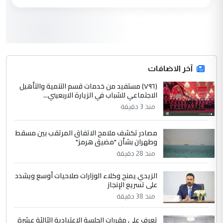
العام في بغداد
3
سردار
التعليق : واحد من عصابة علي ماما يسقط
جنسية الرافد الثالث للعراق ومن اصول عريقة
ابا فرات ...
آخر الاضافات
الجواهري يرد على صدام حسين سل
(٧٩٦) مستفيد من خدمات قسم التنمية والتأهيل
الموضوع :
الاجتماعي للشباب في الزيارة الاربعيني...
مضجعيك يابن الزنا (نص كامل)
منذ 3 دقيقة
4
سردار
مصادر تكشف ملامح الاتفاق المرتقب بين مسقط
وطهران بشأن "مضيق هرمز"
التعليق : واحد من عصابة علي ماما يسقط
جنسية الرافد الثالث للعراق ومن اصول عريقة
منذ 28 دقيقة
ابا فرات ...
الزيدي يمنح وكلاء الوزارات صلاحيات أوسع ويشدد
الجواهري يرد على صدام حسين سل
الموضوع :
على تسريع الإنجاز
مضجعيك يابن الزنا (نص كامل)
منذ 38 دقيقة
5
تعرف على مقررات الجلسة الاعتيادية الثالثة عشرة
حيدر عاشور