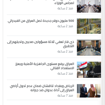
لمجلس الوزراء
التعليق : تحياتي لك استاذ حامدتركان. كلام
منذ 2 ساعة
دقيق ومسؤول؛ فالاستثمار الحقيقي للإنسان
وثروات البلد يعتمد على الكفاءة ...
500 مليون دولار جديدة تصل العراق من الفيدرالي
بين الإهمال واغتصاب الأرض.. بلاد
الموضوع :
منذ 2 ساعة
الرافدين تعاني الجفاف والتصحر!!
ذي قار تعفي ثلاثة مسؤولين صحيين وتحيلهم إلى
التحقيق
منذ 2 ساعة
العراق يرفع مستوى الجاهزية الأمنية ويعزز
الاستعداد القتالي
منذ 2 ساعة
الرياض وبغداد تناقشان ضمان عدم تحول أراضي
العراق إلى أداة عدوان ضد جيرانه
منذ 7 ساعة