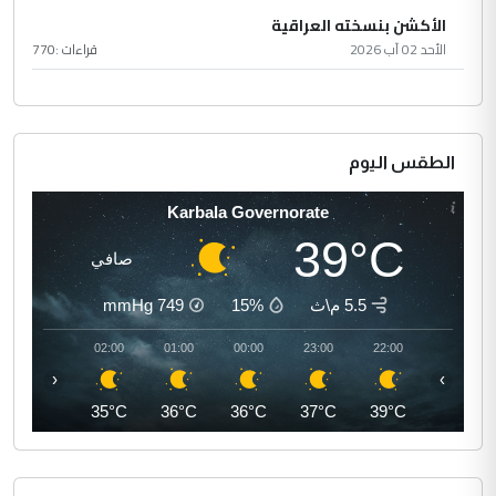
الأكشن بنسخته العراقية
الأحد 02 آب 2026
قراءات :
770
الطقس اليوم
Karbala Governorate
39°C
صافي
5.5 م\ث
15%
749
mmHg
03:00
02:00
01:00
00:00
23:00
22:00
‹
›
35°C
35°C
36°C
36°C
37°C
39°C