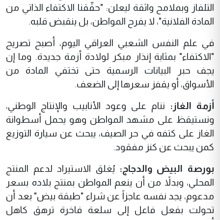
التلفاز وبملامح واثقة ليعلن: "حقّقنا الاكتفاء الذاتي من
المادة الفلانية"، لا يفرح المواطن، بل ينقبض قلبه.
في علم النفس الشعبي العراقي اليوم، أصبح تصريح
"الاكتفاء" بمثابة إنذار مبكر لولادة أزمة جديدة. وما إن
يجف حبر البيانات الرسمية حتى تختفي المادة من
الأسواق، أو يقفز سعرها إلى الضعف.
أزمة الغاز:
ننام على وعود الأنابيب والإنتاج الوطني،
ونستيقظ على مشهد المواطن وهو يحمل أسطوانة
الغاز على كتفه في حر الصيف، يبحث عن سيارة التوزيع
كمن يبحث عن كنز مفقود.
بورصة البيض والدجاج:
يُغلق الاستيراد لدعم المنتج
المحلي، وبدلاً من أن ينعم المواطن بمنتج بلاده بسعر
مدعوم، يجد نفسه عاجزاً عن شراء "طبقة بيض" بعد أن
تحولت بفعل فاعل إلى سلعة فاخرة ترهق كاهل