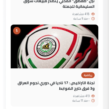
تين "طقطق" المحلي يتصدر مبيعات سوق
السليمانية للجملة
418 مشاهدة
--
منذ 9 ساعة
5
رياضية
لجنة التراخيص : 17 ناديا في دوري نجوم العراق
و3 فرق خارج الضوابط
413 مشاهدة
--
منذ 11 ساعة