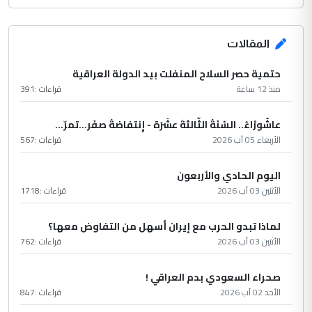
المقالات
حتمية حصر السلاح المنفلت بيد الدولة العراقية
منذ 12 ساعة
قراءات :
391
عاشُورْاءُ.. السّنَةُ الثّالثةَ عشَرَة - إِنتفاضةُ صفَر…تمرّ...
الأربعاء 05 آب 2026
قراءات :
567
اليوم الحادي والأربعون
الأثنين 03 آب 2026
قراءات :
1718
لماذا تبدو الحرب مع إيران أسهل من التفاوض معها؟
الأثنين 03 آب 2026
قراءات :
762
صحراء السعودي بدم العراقي !
الأحد 02 آب 2026
قراءات :
847