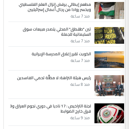
مطعم إيطالي يرفض إنزال العلم الفلسطيني
5
حيدر عاشور
ويخسر روادا من رجال أعمال إسرائيليين
التعليق : تحياتي لك استاذ حامدتركان. كلام
منذ 7 ساعة
دقيق ومسؤول؛ فالاستثمار الحقيقي للإنسان
تين "طقطق" المحلي يتصدر مبيعات سوق
وثروات البلد يعتمد على الكفاءة ...
السليمانية للجملة
بين الإهمال واغتصاب الأرض.. بلاد
الموضوع :
منذ 7 ساعة
الرافدين تعاني الجفاف والتصحر!!
الكويت تقرر إغلاق المدرسة الإيرانية
منذ 7 ساعة
رئيس هيئة النزاهة: لا مظلَّة تحمي الفاسدين
منذ 8 ساعة
لجنة التراخيص : 17 ناديا في دوري نجوم العراق و3
فرق خارج الضوابط
منذ 9 ساعة