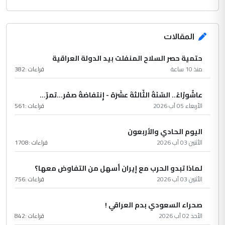
المقالات
حتمية حصر السلاح المنفلت بيد الدولة العراقية
منذ 10 ساعة
قراءات :
382
عاشُورْاءُ.. السّنَةُ الثّالثةَ عشَرَة - إِنتفاضةُ صفَر…تمرّ...
الأربعاء 05 آب 2026
قراءات :
561
اليوم الحادي والأربعون
الأثنين 03 آب 2026
قراءات :
1708
لماذا تبدو الحرب مع إيران أسهل من التفاوض معها؟
الأثنين 03 آب 2026
قراءات :
756
صحراء السعودي بدم العراقي !
الأحد 02 آب 2026
قراءات :
842