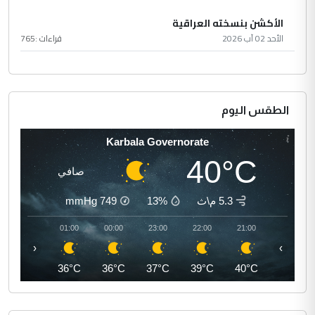
الأكشن بنسخته العراقية
الأحد 02 آب 2026
قراءات :
765
الطقس اليوم
Karbala Governorate
40°C
صافي
5.3 م\ث
13%
749
mmHg
02:00
01:00
00:00
23:00
22:00
21:00
‹
›
35°C
36°C
36°C
37°C
39°C
40°C