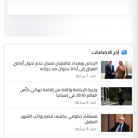
وزير الصحة يعفي مدير مستشفى الكرخ
الموضوع :
العام في بغداد
3
سردار
التعليق : واحد من عصابة علي ماما يسقط
جنسية الرافد الثالث للعراق ومن اصول عريقة
ابا فرات ...
آخر الاضافات
الجواهري يرد على صدام حسين سل
الرياض وبغداد تناقشان ضمان عدم تحول أراضي
الموضوع :
العراق إلى أداة عدوان ضد جيرانه
مضجعيك يابن الزنا (نص كامل)
منذ 5 ساعة
4
سردار
وزيرة الرياضة واثقة من إقامة نهائي كأس
العالم 2030 في إسبانيا
التعليق : واحد من عصابة علي ماما يسقط
منذ 6 ساعة
جنسية الرافد الثالث للعراق ومن اصول عريقة
ابا فرات ...
مستشار حكومي يكشف مصير رواتب الشهر
الجواهري يرد على صدام حسين سل
الموضوع :
المقبل
مضجعيك يابن الزنا (نص كامل)
منذ 6 ساعة