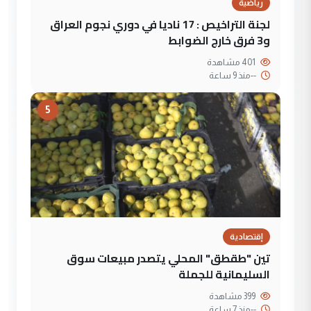
رياضية
لجنة التراخيص : 17 ناديا في دوري نجوم العراق
و3 فرق خارج الضوابط
401 مشاهدة
--
منذ 9 ساعة
5
إقتصادية
تين "طقطق" المحلي يتصدر مبيعات سوق
السليمانية للجملة
399 مشاهدة
--
منذ 7 ساعة