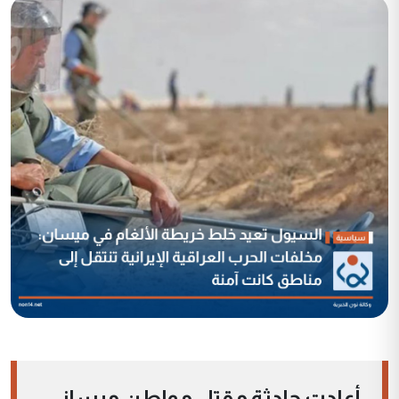
أعادت حادثة مقتل مواطن ميساني