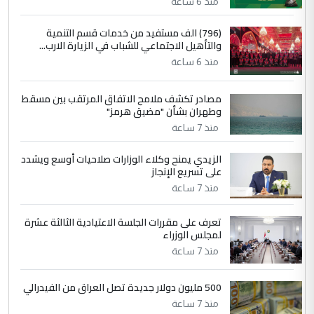
منذ 6 ساعة
4
سردار
(796) الف مستفيد من خدمات قسم التنمية
والتأهيل الاجتماعي للشباب في الزيارة الارب...
التعليق : واحد من عصابة علي ماما يسقط
منذ 6 ساعة
جنسية الرافد الثالث للعراق ومن اصول عريقة
ابا فرات ...
مصادر تكشف ملامح الاتفاق المرتقب بين مسقط
الجواهري يرد على صدام حسين سل
الموضوع :
وطهران بشأن "مضيق هرمز"
مضجعيك يابن الزنا (نص كامل)
منذ 7 ساعة
الزيدي يمنح وكلاء الوزارات صلاحيات أوسع ويشدد
5
حيدر عاشور
على تسريع الإنجاز
التعليق : تحياتي لك استاذ حامدتركان. كلام
منذ 7 ساعة
دقيق ومسؤول؛ فالاستثمار الحقيقي للإنسان
وثروات البلد يعتمد على الكفاءة ...
تعرف على مقررات الجلسة الاعتيادية الثالثة عشرة
بين الإهمال واغتصاب الأرض.. بلاد
لمجلس الوزراء
الموضوع :
الرافدين تعاني الجفاف والتصحر!!
منذ 7 ساعة
500 مليون دولار جديدة تصل العراق من الفيدرالي
منذ 7 ساعة