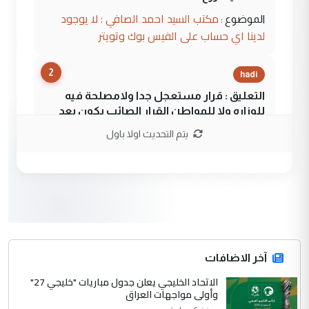
مكتب السيد احمد الصافي : لا يوجود
الموضوع :
لدينا اي حساب على الفيس بوك وتويتر
2
hadi
التعليق : قرار مستعجل جدا ولامصلحة فيه
للوزاره ولا للمواطن القرار الصائب يكون بعد
الاستماع للمدير ومغرفة ...
يتم التحديث اولا باول
وزير الصحة يعفي مدير مستشفى الكرخ
الموضوع :
العام في بغداد
3
سردار
التعليق : واحد من عصابة علي ماما يسقط
جنسية الرافد الثالث للعراق ومن اصول عريقة
ابا فرات ...
آخر الاضافات
الجواهري يرد على صدام حسين سل
الاتحاد الخليجي يعلن جدول مباريات "خليجي 27"
الموضوع :
وأولى مواجهات العراق
مضجعيك يابن الزنا (نص كامل)