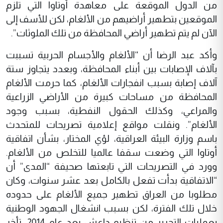
من الدول الموقعة على معاهدة أوتاوا التي تلزم
الموقعين بتطهير أراضيهم من الألغام، لكن للأسف إلى
الآن لم يتم تطهير أراضي المحافظة من تلك الملوثات”.
وأكد عبد الرضا أن “الألغام والأجسام الحربية تسببت
بآلاف الإصابات بين أبناء المحافظة، وبعدد يتجاوز ستة
آلاف إصابة بسبب انفجارات الألغام، كما حرمت الألغام
المحافظة من مساحات كبيرة من الأراضي الزراعية
والمراعي، وكذلك الحقول النفطية، بسبب وجود
الألغام”. ونقلت مواقع إعلامية تصريحات للمتحدث
باسم وزارة البيئة العراقية، لؤي المختار، بشأن اتفاقية
أوتاوا التي وضعت سقفا عالميا للتخلص من الألغام.
وورد في التصريحات التي تابعتها صحيفة “المدى” أن
“الاتفاقية بدأت تفعل بالكامل بعد عشر سنوات، وكان
مطلوبا من العراق تطهير جميع الألغام على حدوده
خلال تلك الفترة، لكن بسبب انشغال الجهود الوطنية
بعمليات التحرير من تنظيم داعش بعد عام 2014، تأخر