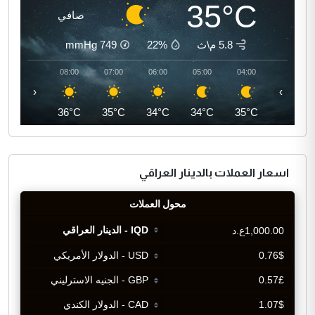
35°C
صافي
5.8 م\ث
22%
749
mmHg
09:00
08:00
07:00
06:00
05:00
04:00
‹
›
39°C
36°C
35°C
34°C
34°C
35°C
اسعار العملات بالدينار العراقي