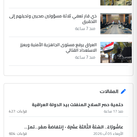
ذي قار تعفي ثلاثة مسؤولين صحيين وتحيلهم إلى
التحقيق
منذ 7 ساعة
العراق يرفع مستوى الجاهزية الأمنية ويعزز
الاستعداد القتالي
منذ 7 ساعة
المقالات
حتمية حصر السلاح المنفلت بيد الدولة العراقية
منذ 17 ساعة
قراءات :
427
عاشُورْاءُ.. السّنَةُ الثّالثةَ عشَرَة - إِنتفاضةُ صفَر…تمرّ...
الأربعاء 05 آب 2026
قراءات :
604