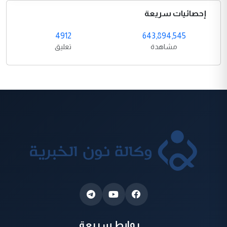
إحصائيات سريعة
4912
643,894,545
مشاهدة
تعليق
روابط سريعة