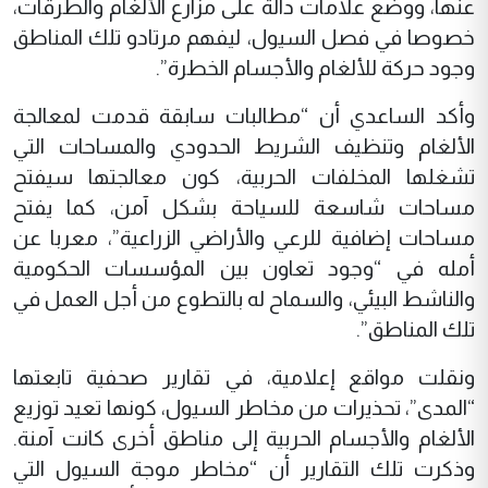
عنها، ووضع علامات دالة على مزارع الألغام والطرقات،
خصوصا في فصل السيول، ليفهم مرتادو تلك المناطق
وجود حركة للألغام والأجسام الخطرة”.
وأكد الساعدي أن “مطالبات سابقة قدمت لمعالجة
الألغام وتنظيف الشريط الحدودي والمساحات التي
تشغلها المخلفات الحربية، كون معالجتها سيفتح
مساحات شاسعة للسياحة بشكل آمن، كما يفتح
مساحات إضافية للرعي والأراضي الزراعية”، معربا عن
أمله في “وجود تعاون بين المؤسسات الحكومية
والناشط البيئي، والسماح له بالتطوع من أجل العمل في
تلك المناطق”.
ونقلت مواقع إعلامية، في تقارير صحفية تابعتها
“المدى”، تحذيرات من مخاطر السيول، كونها تعيد توزيع
الألغام والأجسام الحربية إلى مناطق أخرى كانت آمنة.
وذكرت تلك التقارير أن “مخاطر موجة السيول التي