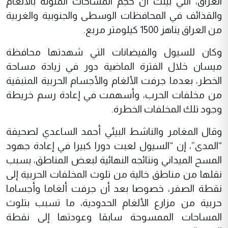
العراق، التي بينت أن حجم المساحات الملوثة بالألغام
والقذائف في المحافظات الوسطى والجنوبية والغربية
من العراق يناهز 1500 كيلومتر مربع.
وكان للسيول والفيضانات التي شهدتها محافظة
ميسان خلال الفترة الماضية دور في زيادة مساحة
الخطر، بعدما جرفت الألغام والأجسام الحربية المتبقية
من مخلفات الحرب، وأسهمت في إعادة رسم خريطة
وجود تلك المخلفات الخطرة.
وقال المغامر والناشط البيئي أحمد الساعدي لصحيفة
“المدى”، إن “السيول لعبت دورا كبيرا في إعادة جهود
المسح الميداني ونتائجه النهائية لبعض المناطق، بسبب
نقلها من مناطق خالية من تلوث المخلفات الحربية إلى
نقطة الصفر، خصوصا بعد أن جرفت ألغاما وأجساما
حربية من مزارع الألغام الحدودية، ما تسبب بتلوث
المساحات الممسوحة سابقا وعودتها إلى نقطة