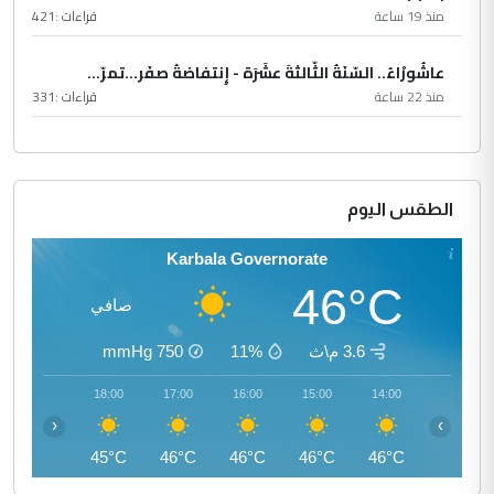
منذ 19 ساعة
قراءات :
421
عاشُورْاءُ.. السّنَةُ الثّالثةَ عشَرَة - إِنتفاضةُ صفَر…تمرّ...
منذ 22 ساعة
قراءات :
331
الطقس اليوم
Karbala Governorate
46°C
صافي
3.6 م\ث
11%
750
mmHg
19:00
18:00
17:00
16:00
15:00
14:00
‹
›
43°C
45°C
46°C
46°C
46°C
46°C