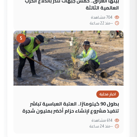
بينها العراق.. خمس جبهات تنذر باندلاع الحرب
العالمية الثالثة
704 مشاهدة
--
منذ 22 ساعة
5
اخبار محلية
بطول 90 كيلومترًا.. العتبة العباسية تباشر
تنفيذ مشروع لإنشاء حزام أخضر بمليون شجرة
614 مشاهدة
--
منذ 24 ساعة