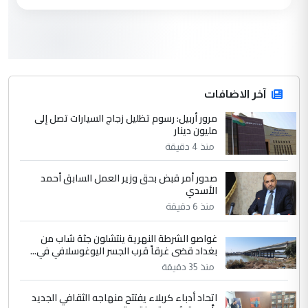
التعليق : تحيه اخويه حسينيه اي انسان مهما
كان محدود المعرفه بتفاصيل احداث المنطقه
يقول بما لايقبل ...
أردوغان يؤكد ان اتفاقية مكة للدفاع
الموضوع :
المشترك لا تستهدف أية دولة ومفتوحة لانضمام
الدول الشقيقة
آخر الاضافات
مرور أربيل: رسوم تظليل زجاج السيارات تصل إلى
4
مليون دينار
يوسف غزوان عصمت
منذ 4 دقيقة
التعليق : بكالوريوس فيزياء طبية متزوج و
زوجتي أيضا بكالوريوس سكني بغداد أرغب في
صدور أمر قبض بحق وزير العمل السابق أحمد
إكمال دراستي داخل ...
الأسدي
السعودية توافق على الاستمرار في
الموضوع :
منذ 6 دقيقة
إعطاء 100 منحة دراسية للطلبة العراقيين في
جامعاتها سنويا
غواصو الشرطة النهرية ينتشلون جثة شاب من
بغداد قضى غرقاً قرب الجسر اليوغوسلافي في...
منذ 35 دقيقة
5
عبد الأمير جاسم هليل
اتحاد أدباء كربلاء يفتتح منهاجه الثقافي الجديد
التعليق : نحن اباء الطلاب الأوائل على العراق