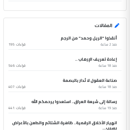
المقالات
أنقذوا "الريل وحمد" من الرجم
منذ 2 ساعة
قراءات :
195
إعادة تعريف الإرهاب ..
منذ 18 ساعة
قراءات :
546
صناعة العقول لا تُدار بالبصمة
منذ 18 ساعة
قراءات :
407
رسالة إلى شيعة العراق.. استعدوا يرحمكم الله
منذ 19 ساعة
قراءات :
441
انهيار الأخلاق الرقمية.. ظاهرة الشتائم والطعن بالأعراض
بسبب...