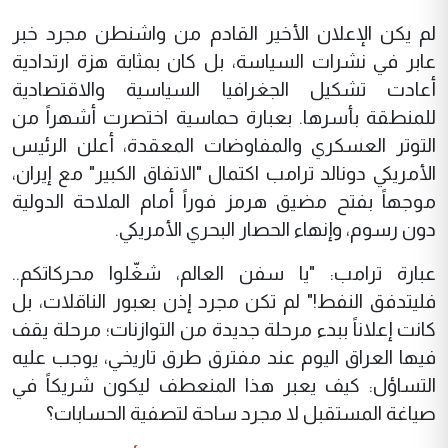
‏​لم يكن الإعلان الأخير القادم من واشنطن مجرد خبر
عابر في نشرات السياسة، بل كان بمثابة هزة ارتدادية
أعادت تشكيل الجغرافيا السياسية والاقتصادية
للمنطقة بأسرها. بعبارة حماسية اختصرت أشهراً من
التوتر العسكري والمفاوضات المعقدة، أعلن الرئيس
الأمريكي دونالد ترامب اكتمال "الاتفاق الكبير" مع إيران،
موجهاً بفتح مضيق هرمز فوراً أمام الملاحة الدولية
دون رسوم، وإنهاء الحصار البحري الأمريكي.
‏​عبارة ترامب: "يا سفن العالم، شغّلوا محركاتكم..
فليتدفق النفط!" لم تكن مجرد إذن بعبور الناقلات، بل
كانت إعلاناً ببدء مرحلة جديدة من التوازنات؛ مرحلة يقف
فيها العراق اليوم عند مفترق طرق تاريخي، يوجب عليه
التساؤل: كيف يعبر هذا المنعطف ليكون شريكاً في
صياغة المستقبل لا مجرد ساحة لتصفية الحسابات؟