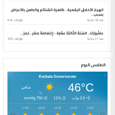
انهيار الأخلاق الرقمية.. ظاهرة الشتائم والطعن بالأعراض
بسبب...
منذ 18 ساعة
قراءات :
414
عاشُورْاءُ.. السّنَةُ الثّالثةَ عشَرَة - إِنتفاضةُ صفَر…تمرّ...
منذ 21 ساعة
قراءات :
325
الطقس اليوم
Karbala Governorate
46°C
صافي
3.5 م\ث
11%
750
mmHg
18:00
17:00
16:00
15:00
14:00
13:00