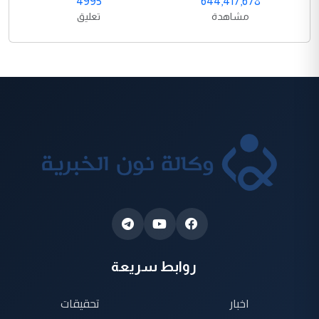
4995
644,417,678
مشاهدة
تعليق
روابط سريعة
اخبار
تحقيقات