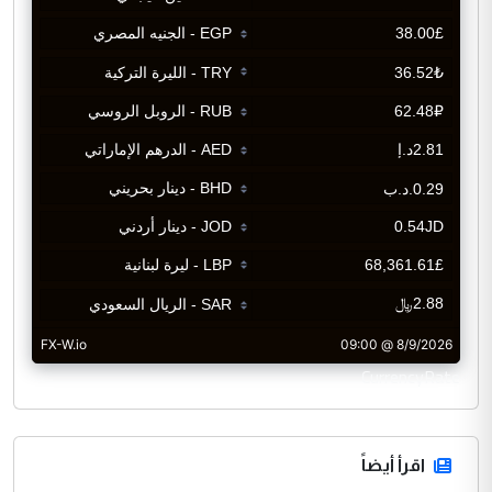
CurrencyRate
اقرأ أيضاً