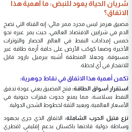
‏​شريان الحياة يعود للنبض: ما أهمية هذا
الاتفاق؟
‏​مضيق هرمز ليس مجرد ممر مائي؛ إنه القناة التي تضخ
الدم في شرايين الاقتصاد العالمي، حيث يمر عبره نحو
خمس إمدادات النفط في العالم. الحصار والتوترات
الأخيرة وضعا كوكب الأرض على حافة أزمة طاقة غير
مسبوقة، وجعلا المنطقة أشبه ببرميل بارود قابل
للانفجار في أي لحظة.
‏​تكمن أهمية هذا الاتفاق في نقاط جوهرية:
‏​استقرار أسواق الطاقة:
فتح المضيق يعني عودة تدفق
النفط بسلاسة، مما يمنع حدوث قفزات جنونية في
الأسعار العالمية، ويعيد الثقة لخطوط الشحن الدولية.
‏​نزع فتيل الحرب الشاملة:
الاتفاق الذي جرى بجهود
وساطة دولية قادتها باكستان بدعم إقليمي (قطري