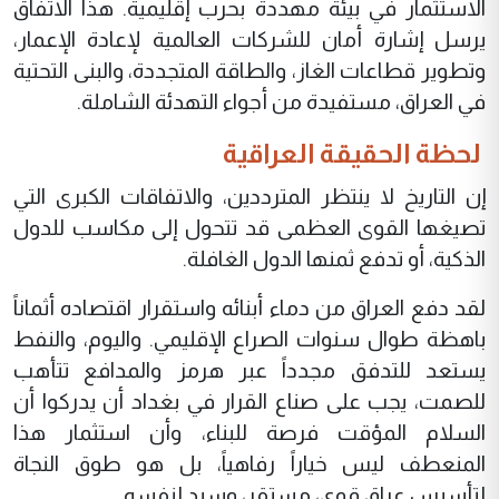
الاستثمار في بيئة مهددة بحرب إقليمية. هذا الاتفاق
يرسل إشارة أمان للشركات العالمية لإعادة الإعمار،
وتطوير قطاعات الغاز، والطاقة المتجددة، والبنى التحتية
في العراق، مستفيدة من أجواء التهدئة الشاملة.
‏​ لحظة الحقيقة العراقية
‏​إن التاريخ لا ينتظر المترددين، والاتفاقات الكبرى التي
تصيغها القوى العظمى قد تتحول إلى مكاسب للدول
الذكية، أو تدفع ثمنها الدول الغافلة.
‏​لقد دفع العراق من دماء أبنائه واستقرار اقتصاده أثماناً
باهظة طوال سنوات الصراع الإقليمي. واليوم، والنفط
يستعد للتدفق مجدداً عبر هرمز والمدافع تتأهب
للصمت، يجب على صناع القرار في بغداد أن يدركوا أن
السلام المؤقت فرصة للبناء، وأن استثمار هذا
المنعطف ليس خياراً رفاهياً، بل هو طوق النجاة
لتأسيس عراق قوي، مستقر، وسيد لنفسه.