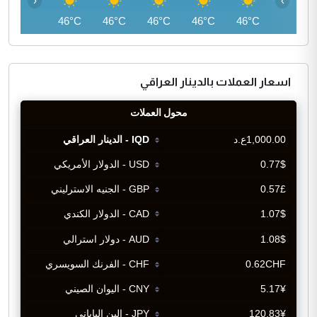
‹
›
45°C
46°C
46°C
46°C
46°C
46°C
اسعار العملات بالدينار العراقي