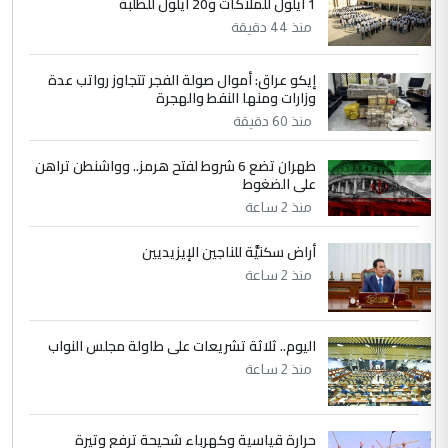
1 أيلول للملاكات و20 أيلول للطلبة
5
عبد الأمير جاسم هليل
منذ 44 دقيقة
التعليق : نحن اباء الطلاب الأوائل على العراق
نتشرف بلقاء السيد احمد الصافي في العتبات
إيكو عراق: أموال صولة الفجر تتجاوز رواتب عدة
وزارات ومنها النفط والهجرة
الحسنية لزرع ...
منذ 60 دقيقة
مكتب السيد احمد الصافي : لا يوجود
الموضوع :
لدينا اي حساب على الفيس بوك وتويتر
طهران تضع 6 شروط لفتح هرمز.. وواشنطن تراهن
على الضغوط
منذ 2 ساعة
أراض سكنيَّة للناجين الإيزيديين
منذ 2 ساعة
اليوم.. ثلاثة تشريعات على طاولة مجلس النواب
منذ 2 ساعة
حرارة قياسية وكهرباء شحيحة ترفع وتيرة