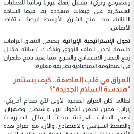
وسعودي وتركي)، يشمل إنهاءً فورياً ودائماً للعمليات
العسكرية على جبهات متعددة بما فيها الساحة
اللبنانية، مما يمنح الشرق الأوسط فرصة لالتقاط
الأنفاس.
‏​تحول الإستراتيجية الإيرانية:
يتضمن الاتفاق التزامات
حاسمة تخص الملف النووي وتفكيك ترسانته مقابل
رفع الحصار الاقتصادي والبحري، مما يعيد دمج طهران
في المنظومة الاقتصادية بطريقة مغايرة.
‏​العراق في قلب العاصفة.. كيف يستثمر
"هندسة السلام الجديدة"؟
‏​لطالما كان العراق الضحية الأولى لأي صدام أمريكي-
إيراني؛ فحين تحتقن الأجواء بين واشنطن وطهران،
تصبح الساحة العراقية ميداناً للرسائل الصاروخية
والضغط السياسي والاقتصادي. والآن، مع انفراج هذه