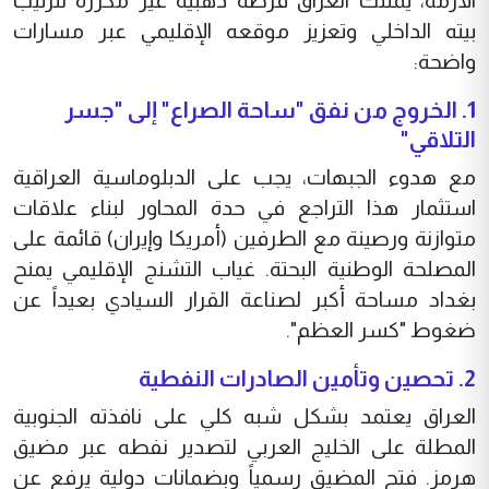
الأزمة، يمتلك العراق فرصة ذهبية غير مكررة لترتيب
بيته الداخلي وتعزيز موقعه الإقليمي عبر مسارات
واضحة:
‏​1. الخروج من نفق "ساحة الصراع" إلى "جسر
التلاقي"
‏​مع هدوء الجبهات، يجب على الدبلوماسية العراقية
استثمار هذا التراجع في حدة المحاور لبناء علاقات
متوازنة ورصينة مع الطرفين (أمريكا وإيران) قائمة على
المصلحة الوطنية البحتة. غياب التشنج الإقليمي يمنح
بغداد مساحة أكبر لصناعة القرار السيادي بعيداً عن
ضغوط "كسر العظم".
‏​العراق يعتمد بشكل شبه كلي على نافذته الجنوبية
المطلة على الخليج العربي لتصدير نفطه عبر مضيق
هرمز. فتح المضيق رسمياً وبضمانات دولية يرفع عن