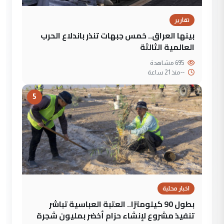
تقارير
بينها العراق.. خمس جبهات تنذر باندلاع الحرب
العالمية الثالثة
695 مشاهدة
--
منذ 21 ساعة
5
اخبار محلية
بطول 90 كيلومترًا.. العتبة العباسية تباشر
تنفيذ مشروع لإنشاء حزام أخضر بمليون شجرة