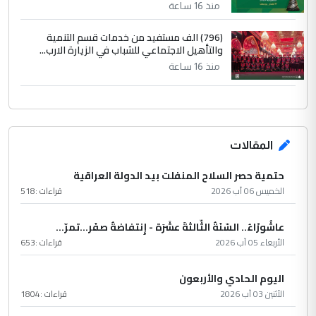
منذ 16 ساعة
(796) الف مستفيد من خدمات قسم التنمية
والتأهيل الاجتماعي للشباب في الزيارة الارب...
منذ 16 ساعة
المقالات
حتمية حصر السلاح المنفلت بيد الدولة العراقية
الخميس 06 آب 2026
قراءات :
518
عاشُورْاءُ.. السّنَةُ الثّالثةَ عشَرَة - إِنتفاضةُ صفَر…تمرّ...
الأربعاء 05 آب 2026
قراءات :
653
اليوم الحادي والأربعون
الأثنين 03 آب 2026
قراءات :
1804