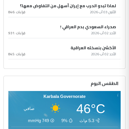
لماذا تبدو الحرب مع إيران أسهل من التفاوض معها؟
الأثنين 03 آب 2026
قراءات :
846
صحراء السعودي بدم العراقي !
الأحد 02 آب 2026
قراءات :
931
الأكشن بنسخته العراقية
الأحد 02 آب 2026
قراءات :
845
الطقس اليوم
Karbala Governorate
46°C
صافي
5.3 م\ث
9%
749
mmHg