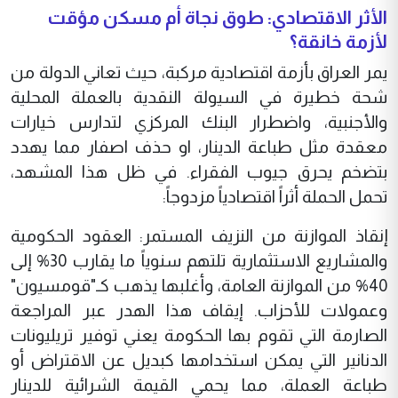
الأثر الاقتصادي: طوق نجاة أم مسكن مؤقت
لأزمة خانقة؟
يمر العراق بأزمة اقتصادية مركبة، حيث تعاني الدولة من
شحة خطيرة في السيولة النقدية بالعملة المحلية
والأجنبية، واضطرار البنك المركزي لتدارس خيارات
معقدة مثل طباعة الدينار، او حذف اصفار مما يهدد
بتضخم يحرق جيوب الفقراء. في ظل هذا المشهد،
تحمل الحملة أثراً اقتصادياً مزدوجاً:
إنقاذ الموازنة من النزيف المستمر: العقود الحكومية
والمشاريع الاستثمارية تلتهم سنوياً ما يقارب 30‌% إلى
40‌% من الموازنة العامة، وأغلبها يذهب كـ"قومسيون"
وعمولات للأحزاب. إيقاف هذا الهدر عبر المراجعة
الصارمة التي تقوم بها الحكومة يعني توفير تريليونات
الدنانير التي يمكن استخدامها كبديل عن الاقتراض أو
طباعة العملة، مما يحمي القيمة الشرائية للدينار