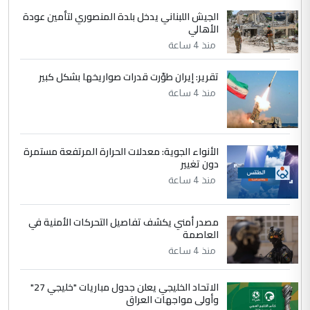
الجواهري يرد على صدام حسين سل
الموضوع :
الجيش اللبناني يدخل بلدة المنصوري لتأمين عودة
مضجعيك يابن الزنا (نص كامل)
الأهالي
منذ 4 ساعة
5
حيدر عاشور
تقرير: إيران طوّرت قدرات صواريخها بشكل كبير
التعليق : تحياتي لك استاذ حامدتركان. كلام
منذ 4 ساعة
دقيق ومسؤول؛ فالاستثمار الحقيقي للإنسان
وثروات البلد يعتمد على الكفاءة ...
بين الإهمال واغتصاب الأرض.. بلاد
الموضوع :
الأنواء الجوية: معدلات الحرارة المرتفعة مستمرة
الرافدين تعاني الجفاف والتصحر!!
دون تغيير
منذ 4 ساعة
مصدر أمني يكشف تفاصيل التحركات الأمنية في
العاصمة
منذ 4 ساعة
الاتحاد الخليجي يعلن جدول مباريات "خليجي 27"
وأولى مواجهات العراق