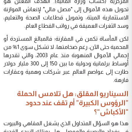
المركزية (حساب وزارة المالية). الهدف المعلن هو
تحويل هذه الأموال إلى "مصل مالي" لإنعاش الموازنة
الاستثمارية الميتة، وتمويل قطاعات الصحة والتعليم،
وسد الثغرات العميقة في رواتب القطاع العام.
لكن المأساة تكمن في المقارنة؛ فالمبالغ المستردة أو
المحمية حتى الآن، رغم ضخامتها، لا تشكل سوى 1‌% من
إجمالي الأموال المنهوبة منذ عام 2003، والتي تقدرها
أوساط برلمانية ودولية ما بين 150 إلى 300 مليار دولار
طارت إلى عواصم العالم عبر شركات وهمية وعقارات
فارهة.
السيناريو المقلق: هل تلامس الحملة
"الرؤوس الكبيرة" أم تقف عند حدود
"الأكباش"؟
هذا هو السؤال المتداول الذي يشغل المقاهي والبيوت
في بغداد والبصرة والموصل. هل يمتلك الزيدي القدرة