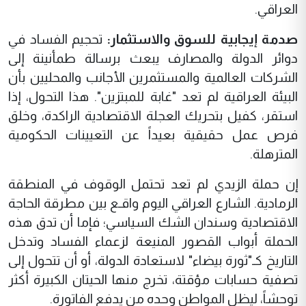
العراقي.
صدمة إيجابية للسوق والاستثمار:
تحجيم الفساد في
دوائر الدولة والمصارف يبعث برسالة طمأنينة إلى
الشركات العالمية والمستثمرين الأجانب والمحليين بأن
البيئة العراقية لم تعد "غابة للمبتزين". هذا التحول، إذا
استقر، كفيل بتحريك العجلة الاقتصادية الراكدة، وخلق
فرص عمل حقيقية بعيداً عن التعيينات الحكومية
المترهلة.
إن حملة الزيدي لم تعد تحتمل الوقوف في المنطقة
الرمادية. الشارع العراقي اليوم واقـع بين مطرقة الحاجة
الاقتصادية وسندان الشك السياسي؛ فإما أن تدق هذه
الحملة أبواب القصور المنيعة لزعماء الفساد وتدخل
التاريخ كـ"ثورة بيضاء" لاستعادة الدولة، أو أن تتحول إلى
تصفية حسابات مؤقتة، تخرج منها الحيتان الكبيرة أكثر
توحشاً، ليظل المواطن وحده من يدفع الفاتورة.