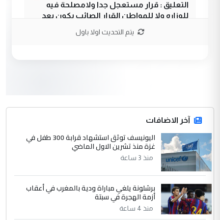
التعليق : قرار مستعجل جدا ولامصلحة فيه
للوزاره ولا للمواطن القرار الصائب يكون بعد
الاستماع للمدير ومغرفة ...
يتم التحديث اولا باول
وزير الصحة يعفي مدير مستشفى الكرخ
الموضوع :
العام في بغداد
3
سردار
التعليق : واحد من عصابة علي ماما يسقط
جنسية الرافد الثالث للعراق ومن اصول عريقة
ابا فرات ...
آخر الاضافات
الجواهري يرد على صدام حسين سل
اليونيسف توثق استشهاد قرابة 300 طفل في
الموضوع :
غزة منذ تشرين الاول الماضي
مضجعيك يابن الزنا (نص كامل)
منذ 3 ساعة
4
سردار
برشلونة يلغي مباراة ودية بالمغرب في أعقاب
التعليق : واحد من عصابة علي ماما يسقط
أزمة الهجرة في سبتة
جنسية الرافد الثالث للعراق ومن اصول عريقة
منذ 4 ساعة
ابا فرات ...