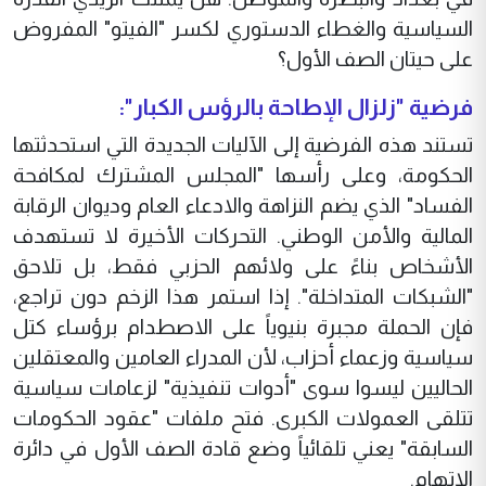
السياسية والغطاء الدستوري لكسر "الفيتو" المفروض
على حيتان الصف الأول؟
فرضية "زلزال الإطاحة بالرؤس الكبار":
تستند هذه الفرضية إلى الآليات الجديدة التي استحدثتها
الحكومة، وعلى رأسها "المجلس المشترك لمكافحة
الفساد" الذي يضم النزاهة والادعاء العام وديوان الرقابة
المالية والأمن الوطني. التحركات الأخيرة لا تستهدف
الأشخاص بناءً على ولائهم الحزبي فقط، بل تلاحق
"الشبكات المتداخلة". إذا استمر هذا الزخم دون تراجع،
فإن الحملة مجبرة بنيوياً على الاصطدام برؤساء كتل
سياسية وزعماء أحزاب، لأن المدراء العامين والمعتقلين
الحاليين ليسوا سوى "أدوات تنفيذية" لزعامات سياسية
تتلقى العمولات الكبرى. فتح ملفات "عقود الحكومات
السابقة" يعني تلقائياً وضع قادة الصف الأول في دائرة
الاتهام.