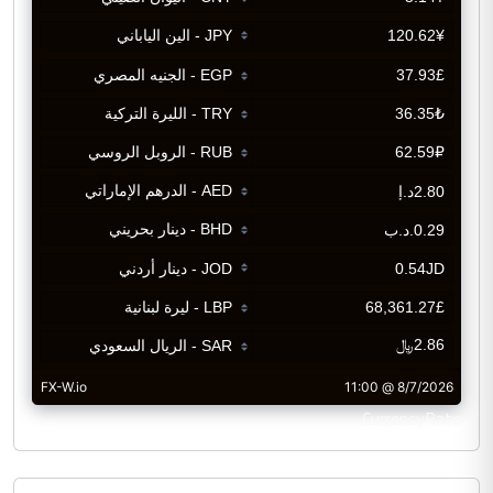
CurrencyRate