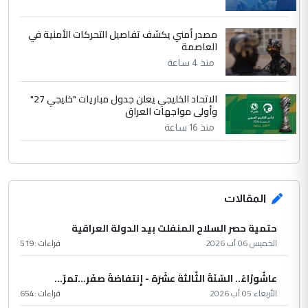
مصدر أمني يكشف تفاصيل التحركات الأمنية في
العاصمة
منذ 4 ساعة
الاتحاد الخليجي يعلن جدول مباريات "خليجي 27"
وأولى مواجهات العراق
منذ 16 ساعة
المقالات
حتمية حصر السلاح المنفلت بيد الدولة العراقية
الخميس 06 آب 2026
قراءات :
519
عاشُورْاءُ.. السّنَةُ الثّالثةَ عشَرَة - إِنتفاضةُ صفَر…تمرّ...
الأربعاء 05 آب 2026
قراءات :
654