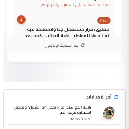
لدينا اي حساب على الفيس بوك وتويتر
2
hadi
التعليق : قرار مستعجل جدا ولامصلحة فيه
للوزاره ولا للمواطن القرار الصائب يكون بعد
الاستماع للمدير ومغرفة ...
يتم التحديث اولا باول
وزير الصحة يعفي مدير مستشفى الكرخ
الموضوع :
العام في بغداد
3
سردار
التعليق : واحد من عصابة علي ماما يسقط
جنسية الرافد الثالث للعراق ومن اصول عريقة
ابا فرات ...
آخر الاضافات
الجواهري يرد على صدام حسين سل
هيئة الحج تصدر قرارا يخص "لم الشمل" وتعديل
الموضوع :
استمارة قرعة الحج
مضجعيك يابن الزنا (نص كامل)
منذ 3 دقيقة
4