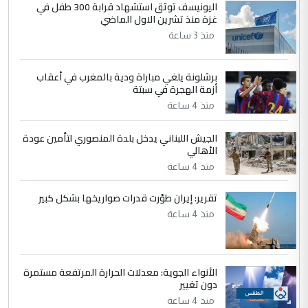
سردار
اليونيسف توثق استشهاد قرابة 300 طفل في
غزة منذ تشرين الاول الماضي
التعليق : واحد من عصابة علي ماما يسقط
منذ 3 ساعة
جنسية الرافد الثالث للعراق ومن اصول عريقة
ابا فرات ...
الجواهري يرد على صدام حسين سل
برشلونة يلغي مباراة ودية بالمغرب في أعقاب
الموضوع :
أزمة الهجرة في سبتة
مضجعيك يابن الزنا (نص كامل)
منذ 4 ساعة
5
حيدر عاشور
الجيش اللبناني يدخل بلدة المنصوري لتأمين عودة
الأهالي
التعليق : تحياتي لك استاذ حامدتركان. كلام
دقيق ومسؤول؛ فالاستثمار الحقيقي للإنسان
منذ 4 ساعة
وثروات البلد يعتمد على الكفاءة ...
تقرير: إيران طوّرت قدرات صواريخها بشكل كبير
بين الإهمال واغتصاب الأرض.. بلاد
الموضوع :
منذ 4 ساعة
الرافدين تعاني الجفاف والتصحر!!
الأنواء الجوية: معدلات الحرارة المرتفعة مستمرة
دون تغيير
منذ 4 ساعة