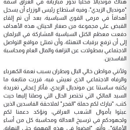
هناك مونديالاً محلياً تدور مبارياته في العراق اسمه
"مونديال الزيدي"، وفيه استطاع رئيس الوزراء أن يسجل
أهدافاً في مرمى القوى السياسية، بعد أن تم إلقاء
القبض على مجموعة من صغار الحيتان، هذه الأهداف
دفعت معظم الكتل السياسية المشاركة في البرلمان
إلى أن ترفع برقيات التهنئة، وأن تمتلئ مواقع التواصل
الاجتماعي بمطولات عن النزاهة والمال العام ومحاسبة
الفاسدين.
ولأنني مواطن خالي البال وبطران بسبب نعمة الكهرباء
والرفاه الاجتماعي الذي نعيش فيه، قررت متابعة ما
يكتبه ساستنا عن مونديال الزيدي، فأثار إعجابي تغريدة
السيد المالكي التي تختصر الحال التي وصلنا إليها حيث
كتب: "نبارك لكم حملة "الفجر" لملاحقة الفاسدين الذين
عبثوا بأموال الشعب العراقي، ونؤكد دعمنا لكم
ولجهودكم في ترسيخ العدالة ومحاسبة كل من أساء
الأمانة".. وأتم: "امضوا في هذه المهمة حتى النهاية،