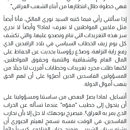
فهي خطوة طال انتظارها من أبناء الشعب العراقي".
إذا سألتني رأيي فيما كتبه السيد نوري المالكي، فأنا أيضاً
مثل ملايين المواطنين لا نعرف؛ لماذا؟ وأيضاً لا ندري
سر هذه التغريدات التي ننام ونصحو عليها، والتي تكشف
كل يوم زيف الخطاب السياسي في بلاد الرافدين الذي
رفع راية النزاهة، وصدّع رؤوسنا بحديث عن الحفاظ على
المال العام والشفافية والتنمية وحقوق المواطنين،
لكنها ظلت مجرد تغريدات وخطابات أفرزت لنا جيلاً من
المسؤولين الفاسدين الذين أصرّوا على أن لهم الحق
بنهب أموال الدولة.
أتساءل: لماذا يصرّ البعض من ساستنا ومسؤولينا على
أن يتحول إلى خطيب "مفوّه" عندما تسأله عن الخراب
الذي يمر به العراق؟، فيصرخ بوجهك: لا حل إلا بأن نحارب
الفاسدين، في الوقت نفسه نسمح لهيثم الجبوري أن
يشتم سنان الشبيبي، ونمنح حنان الفتلاوي كرسياً دائماً