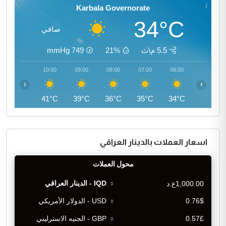
Karbala Governorate
34°C
صافي
5.5 م\ث
21%
749
mmHg
11:00
10:00
09:00
08:00
07:00
06:00
‹
›
43°C
41°C
39°C
36°C
35°C
34°C
اسعار العملات بالدينار العراقي