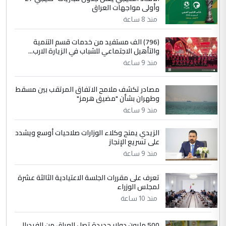
وأولى مواجهات العراق
مضجعيك يابن الزنا (نص كامل)
منذ 8 ساعة
4
سردار
(796) الف مستفيد من خدمات قسم التنمية
والتأهيل الاجتماعي للشباب في الزيارة الارب...
التعليق : واحد من عصابة علي ماما يسقط
منذ 9 ساعة
جنسية الرافد الثالث للعراق ومن اصول عريقة
ابا فرات ...
مصادر تكشف ملامح الاتفاق المرتقب بين مسقط
الجواهري يرد على صدام حسين سل
الموضوع :
وطهران بشأن "مضيق هرمز"
مضجعيك يابن الزنا (نص كامل)
منذ 9 ساعة
الزيدي يمنح وكلاء الوزارات صلاحيات أوسع ويشدد
5
حيدر عاشور
على تسريع الإنجاز
التعليق : تحياتي لك استاذ حامدتركان. كلام
منذ 9 ساعة
دقيق ومسؤول؛ فالاستثمار الحقيقي للإنسان
وثروات البلد يعتمد على الكفاءة ...
تعرف على مقررات الجلسة الاعتيادية الثالثة عشرة
بين الإهمال واغتصاب الأرض.. بلاد
لمجلس الوزراء
الموضوع :
الرافدين تعاني الجفاف والتصحر!!
منذ 10 ساعة
500 مليون دولار جديدة تصل العراق من الفيدرالي