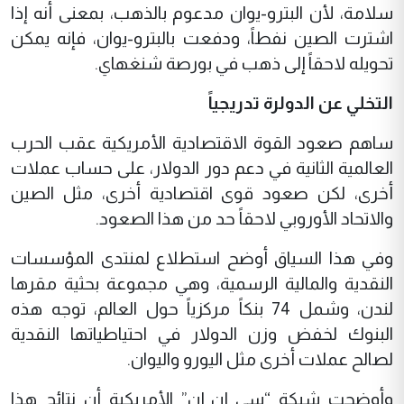
سلامة، لأن البترو-يوان مدعوم بالذهب، بمعنى أنه إذا
اشترت الصين نفطاً، ودفعت بالبترو-يوان، فإنه يمكن
تحويله لاحقاً إلى ذهب في بورصة شنغهاي.
التخلي عن الدولرة تدريجياً
ساهم صعود القوة الاقتصادية الأمريكية عقب الحرب
العالمية الثانية في دعم دور الدولار، على حساب عملات
أخرى، لكن صعود قوى اقتصادية أخرى، مثل الصين
والاتحاد الأوروبي لاحقاً حد من هذا الصعود.
وفي هذا السياق أوضح استطلاع لمنتدى المؤسسات
النقدية والمالية الرسمية، وهي مجموعة بحثية مقرها
لندن، وشمل 74 بنكاً مركزياً حول العالم، توجه هذه
البنوك لخفض وزن الدولار في احتياطياتها النقدية
لصالح عملات أخرى مثل اليورو واليوان.
وأوضحت شبكة “سي إن إن” الأمريكية أن نتائج هذا