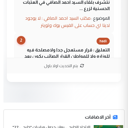
نتشرف بلقاء السيد احمد الصافي في العتبات
الحسنية لزرع ...
مكتب السيد احمد الصافي : لا يوجود
الموضوع :
لدينا اي حساب على الفيس بوك وتويتر
2
hadi
التعليق : قرار مستعجل جدا ولامصلحة فيه
للوزاره ولا للمواطن القرار الصائب يكون بعد
الاستماع للمدير ومغرفة ...
يتم التحديث اولا باول
وزير الصحة يعفي مدير مستشفى الكرخ
الموضوع :
العام في بغداد
3
سردار
التعليق : واحد من عصابة علي ماما يسقط
جنسية الرافد الثالث للعراق ومن اصول عريقة
ابا فرات ...
آخر الاضافات
الجواهري يرد على صدام حسين سل
الاتحاد الخليجي يعلن جدول مباريات "خليجي 27"
الموضوع :