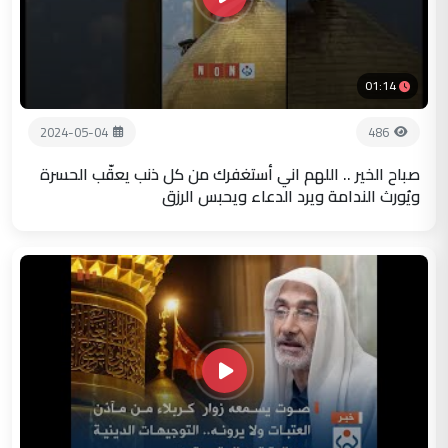
01:14
2024-05-04
486
صباح الخير .. اللهم اني أستغفرك من كل ذنب يعقّب الحسرة
ويُورث الندامة ويرد الدعاء ويحبس الرزق