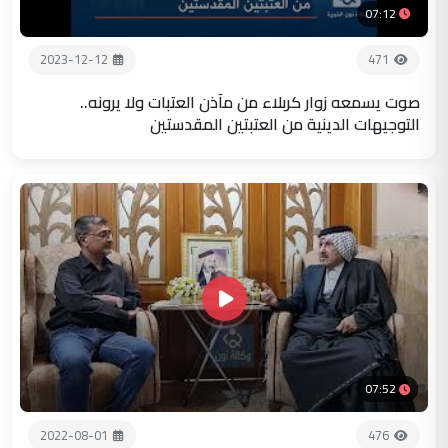
07:12
2023-12-12
471
صوت يسمعه زوار كربلاء من مآذن العتبات ولا يرونه..
التوجيهات الدينية من العتبتين المقدستين
07:52
2022-08-01
476