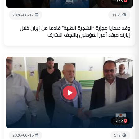
00:35
2026-06-17
1164
وفد ضحايا مجزرة “الشجرة الطيبة” قادما من ايران خلال
زيارته مرقد أمير المؤمنين بالنجف الاشرف
02:42
2026-06-15
912