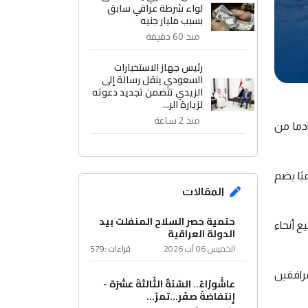
لواء شرطة عراقي سابق
بسبب مليار جنيه
منذ 60 دقيقة
رئيس جهاز الاستخبارات
السعودي ينقل رسالة إلى
الزيدي تتضمن تجديد دعوته
لزيارة الر...
منذ 2 ساعة
ران، وصول 5 ملايين زائر إيراني هذا العام الى العراق، فيما يستعد 36 موكبا يضم 3500 خادما من
، سيتمركز 36 موكبًا مرخصًا رسميًا يضم
المقالات
حتمية حصر السلاح المنفلت بيد
 أن يشارك 5 ملايين حاج من جميع أنحاء
الدولة العراقية
الخميس 06 آب 2026
قراءات :
579
مرافقين
عاشُورْاءُ.. السّنَةُ الثّالثةَ عشَرَة -
إِنتفاضةُ صفَر…تمرّ...