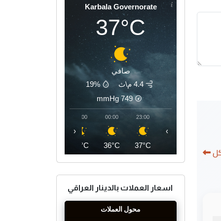
Karbala Governorate
37°C
صافي
4.4 م\ث
19%
mmHg
749
03:00
02:00
01:00
00:00
23:00
‹
›
34°C
34°C
35°C
36°C
37°C
كل
اسعار العملات بالدينار العراقي