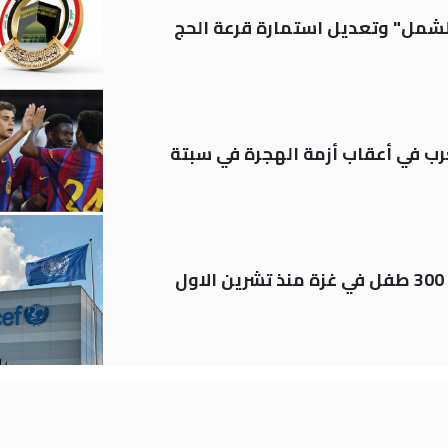
الشمل" وتعديل استمارة قرعة الحج
رب في أعقاب أزمة الهجرة في سبتة
اليونيسف توثق استشهاد قرابة 300 طفل في غزة منذ تشرين الاول