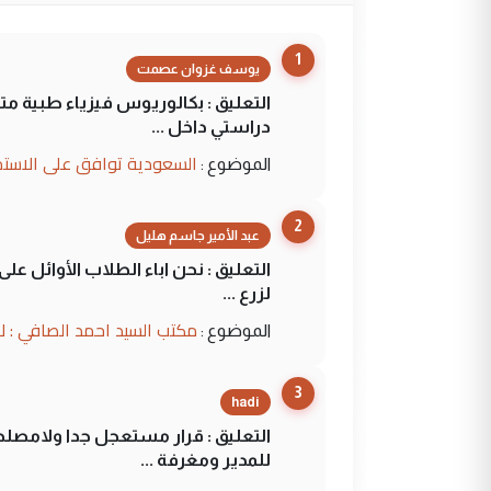
1
يوسف غزوان عصمت
التعليق : بكالوريوس فيزياء طبية م
دراستي داخل ...
السعودية توافق على الاستمرار في إعطاء 100 منحة دراسية للطل
الموضوع :
2
عبد الأمير جاسم هليل
التعليق : نحن اباء الطلاب الأوائل ع
لزرع ...
مكتب السيد احمد الصافي : ل
الموضوع :
3
hadi
التعليق : قرار مستعجل جدا ولامصلحة
للمدير ومغرفة ...