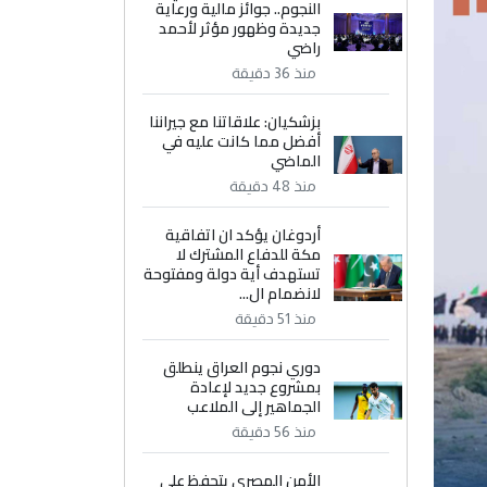
النجوم.. جوائز مالية ورعاية
جديدة وظهور مؤثر لأحمد
راضي
منذ 36 دقيقة
بزشكيان: علاقاتنا مع جيراننا
أفضل مما كانت عليه في
الماضي
منذ 48 دقيقة
أردوغان يؤكد ان اتفاقية
مكة للدفاع المشترك لا
تستهدف أية دولة ومفتوحة
لانضمام ال...
منذ 51 دقيقة
دوري نجوم العراق ينطلق
بمشروع جديد لإعادة
الجماهير إلى الملاعب
منذ 56 دقيقة
الأمن المصري يتحفظ على