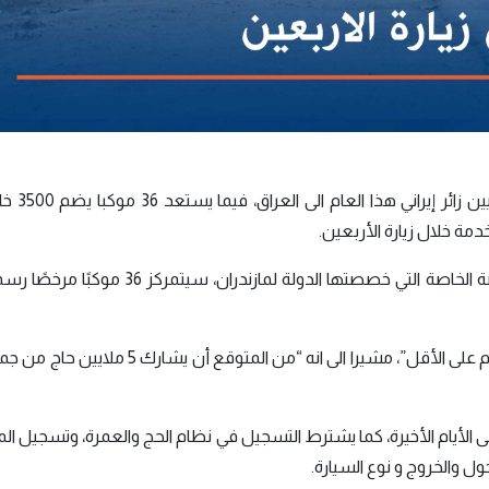
توقعت جهات رسمية ودينية في اي
دمة خلال زيارة الأربعين.
وقال رئيس مقر إعادة إعمار مازندران، تمخ وفقًا للحصة الخاصة التي خصصتها الدولة لمازندران
وأوضح أن هذه “المواكب تخدم الزائرين لمدة عشرة أيام على الأقل”، مشيرا الى انه “من المتوقع
لأيام الأخيرة، كما يشترط التسجيل في نظام الحج والعمرة، وتسجيل ال
ل والخروج و نوع السيارة.