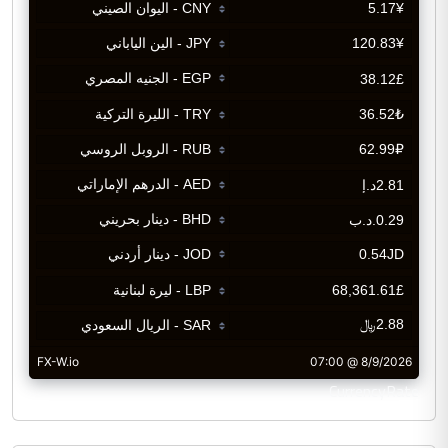
CurrencyRate