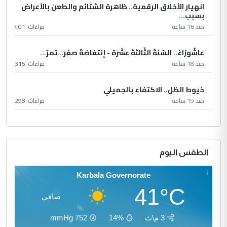
انهيار الأخلاق الرقمية.. ظاهرة الشتائم والطعن بالأعراض
بسبب...
منذ 16 ساعة
قراءات :
401
عاشُورْاءُ.. السّنَةُ الثّالثةَ عشَرَة - إِنتفاضةُ صفَر…تمرّ...
منذ 18 ساعة
قراءات :
315
خيوط الظل.. الاكتفاء بالجميلي
منذ 19 ساعة
قراءات :
298
الطقس اليوم
Karbala Governorate
41°C
صافي
3 م\ث
14%
752
mmHg