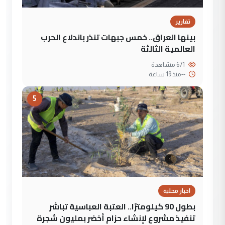
تقارير
بينها العراق.. خمس جبهات تنذر باندلاع الحرب
العالمية الثالثة
671 مشاهدة
--
منذ 19 ساعة
5
اخبار محلية
بطول 90 كيلومترًا.. العتبة العباسية تباشر
تنفيذ مشروع لإنشاء حزام أخضر بمليون شجرة