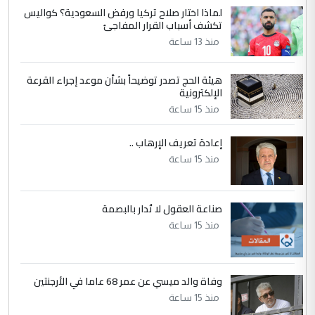
لماذا اختار صلاح تركيا ورفض السعودية؟ كواليس
5
عبد الأمير جاسم هليل
تكشف أسباب القرار المفاجئ
التعليق : نحن اباء الطلاب الأوائل على العراق
منذ 13 ساعة
نتشرف بلقاء السيد احمد الصافي في العتبات
الحسنية لزرع ...
هيئة الحج تصدر توضيحاً بشأن موعد إجراء القرعة
مكتب السيد احمد الصافي : لا يوجود
الإلكترونية
الموضوع :
لدينا اي حساب على الفيس بوك وتويتر
منذ 15 ساعة
إعادة تعريف الإرهاب ..
منذ 15 ساعة
صناعة العقول لا تُدار بالبصمة
منذ 15 ساعة
وفاة والد ميسي عن عمر 68 عاما في الأرجنتين
منذ 15 ساعة