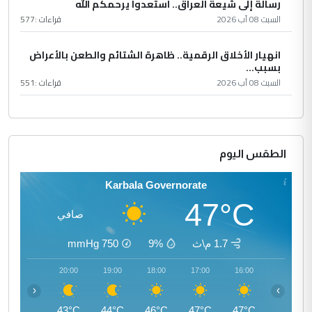
رسالة إلى شيعة العراق.. استعدوا يرحمكم الله
السبت 08 آب 2026
قراءات :
577
انهيار الأخلاق الرقمية.. ظاهرة الشتائم والطعن بالأعراض
بسبب...
السبت 08 آب 2026
قراءات :
551
الطقس اليوم
Karbala Governorate
47°C
صافي
1.7 م\ث
9%
750
mmHg
21:00
20:00
19:00
18:00
17:00
16:00
‹
›
41°C
43°C
44°C
46°C
47°C
47°C