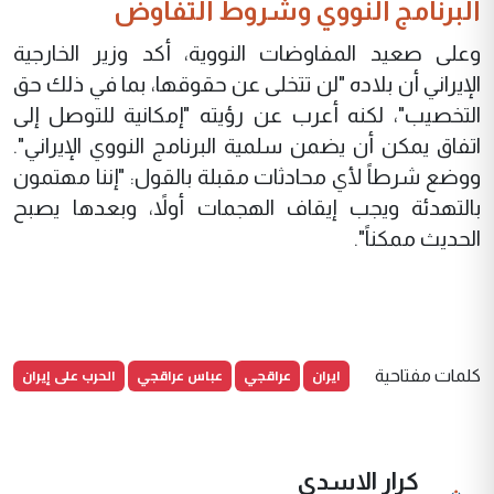
البرنامج النووي وشروط التفاوض
وعلى صعيد المفاوضات النووية، أكد وزير الخارجية
الإيراني أن بلاده "لن تتخلى عن حقوقها، بما في ذلك حق
التخصيب"، لكنه أعرب عن رؤيته "إمكانية للتوصل إلى
اتفاق يمكن أن يضمن سلمية البرنامج النووي الإيراني".
ووضع شرطاً لأي محادثات مقبلة بالقول: "إننا مهتمون
بالتهدئة ويجب إيقاف الهجمات أولاً، وبعدها يصبح
الحديث ممكناً".
ايران
عراقجي
عباس عراقجي
الحرب على إيران
كلمات مفتاحية
كرار الاسدي