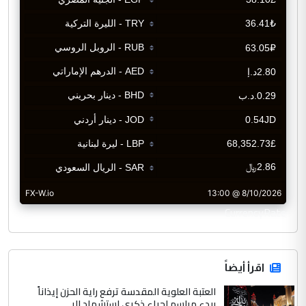
CurrencyRate
اقرأ أيضاً
العتبة العلوية المقدسة ترفع راية الحزن إيذاناً
ببدء مراسم إحياء ذكرى استشهاد الر...