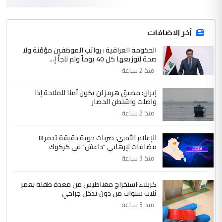
الخفاجي
4
آخر الاضافات
صلاح مهدي حسن
الحكومة العراقية : رواتب الموظفين مؤمّنة ولا
التعليق : صلاح مهدي حسن ...
صحة لتوزيعها كل 40 يوماً ولم نلجأ إ...
هيئة الحج تصدر قرارا يخص "لم الشمل"
الموضوع :
منذ 2 ساعة
وتعديل استمارة قرعة الحج
إيران: مضيق هرمز لن يكون آمنا للملاحة إذا
واصلت واشنطن الحصار
5
صلاح مهدي حسن
منذ 2 ساعة
التعليق : صلاح مهدي حسن ...
هيئة الحج تصدر قرارا يخص "لم الشمل"
الإعلام الأمني: ضربات جوية دقيقة تدمر 8
الموضوع :
مضافات لإرهابي "داعش" في كركوك
وتعديل استمارة قرعة الحج
منذ 3 ساعة
كربلاء:استخراج مغناطيس من معدة طفلة بعمر
ثلاث سنوات من دون تدخل جراحي
منذ 3 ساعة