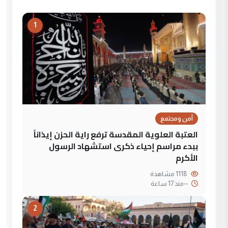
1
أمن ومجتمع
العتبة العلوية المقدسة ترفع راية الحزن إيذاناً
ببدء مراسم إحياء ذكرى استشهاد الرسول
الأكرم
1118 مشاهدة
--
منذ 17 ساعة
2