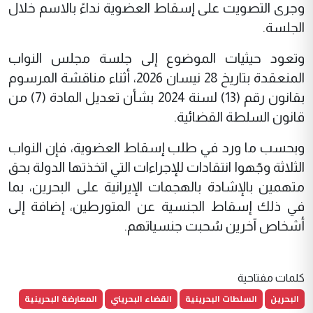
وجرى التصويت على إسقاط العضوية نداءً بالاسم خلال
الجلسة.
وتعود حيثيات الموضوع إلى جلسة مجلس النواب
المنعقدة بتاريخ 28 نيسان 2026، أثناء مناقشة المرسوم
بقانون رقم (13) لسنة 2024 بشأن تعديل المادة (7) من
قانون السلطة القضائية.
وبحسب ما ورد في طلب إسقاط العضوية، فإن النواب
الثلاثة وجّهوا انتقادات للإجراءات التي اتخذتها الدولة بحق
متهمين بالإشادة بالهجمات الإيرانية على البحرين، بما
في ذلك إسقاط الجنسية عن المتورطين، إضافة إلى
أشخاص آخرين سُحبت جنسياتهم.
كلمات مفتاحية
البحرين
السلطات البحرينية
القضاء البحريني
المعارضة البحرينية