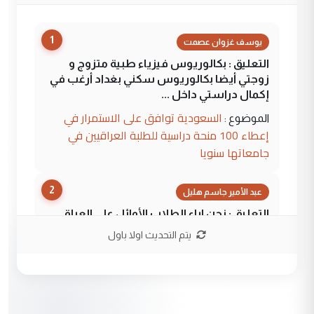
1
يوسف غزوان عصمت
التعليق : بكالوريوس فيزياء طبية متزوج و
زوجتي أيضا بكالوريوس سكني بغداد أرغب في
إكمال دراستي داخل ...
السعودية توافق على الاستمرار في
الموضوع :
إعطاء 100 منحة دراسية للطلبة العراقيين في
جامعاتها سنويا
2
عبد الأمير جاسم هليل
التعليق : نحن اباء الطلاب الأوائل على العراق
نتشرف بلقاء السيد احمد الصافي في العتبات
يتم التحديث اولا باول
الحسنية لزرع ...
مكتب السيد احمد الصافي : لا يوجود
الموضوع :
لدينا اي حساب على الفيس بوك وتويتر