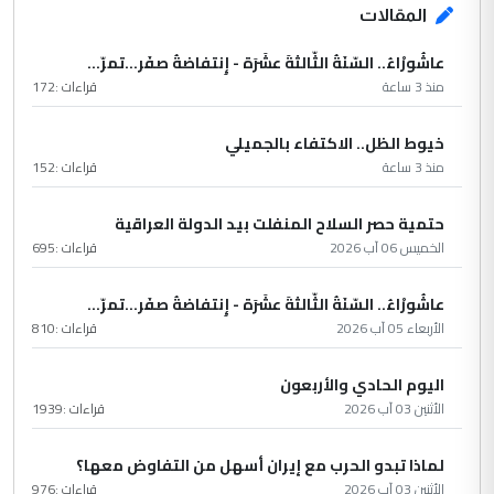
المقالات
عاشُورْاءُ.. السّنَةُ الثّالثةَ عشَرَة - إِنتفاضةُ صفَر…تمرّ...
منذ 3 ساعة
قراءات :
172
خيوط الظل.. الاكتفاء بالجميلي
منذ 3 ساعة
قراءات :
152
حتمية حصر السلاح المنفلت بيد الدولة العراقية
الخميس 06 آب 2026
قراءات :
695
عاشُورْاءُ.. السّنَةُ الثّالثةَ عشَرَة - إِنتفاضةُ صفَر…تمرّ...
الأربعاء 05 آب 2026
قراءات :
810
اليوم الحادي والأربعون
الأثنين 03 آب 2026
قراءات :
1939
لماذا تبدو الحرب مع إيران أسهل من التفاوض معها؟
الأثنين 03 آب 2026
قراءات :
976