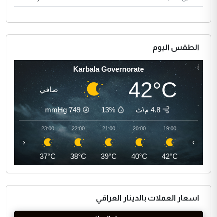
الطقس اليوم
Karbala Governorate
42°C
صافي
4.8 م\ث
13%
749
mmHg
00:00
23:00
22:00
21:00
20:00
19:00
‹
›
36°C
37°C
38°C
39°C
40°C
42°C
اسعار العملات بالدينار العراقي