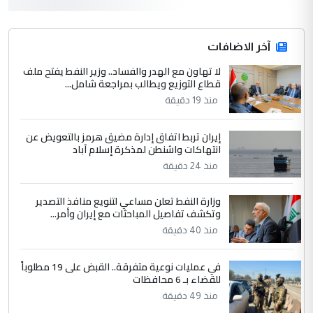
3
hadi
التعليق : قرار مستعجل جدا ولامصلحة فيه
آخر الاضافات
للوزاره ولا للمواطن القرار الصائب يكون بعد
الاستماع للمدير ومغرفة ...
لا تهاون مع الهدر والفساد.. وزير النفط يفتح ملف
قطاع التوزيع ويطالب بمراجعة شامل...
وزير الصحة يعفي مدير مستشفى الكرخ
الموضوع :
العام في بغداد
منذ 19 دقيقة
إيران تربط اتفاق إدارة مضيق هرمز بالتعويض عن
4
سردار
انتهاكات واشنطن لمذكرة إسلام آباد
التعليق : واحد من عصابة علي ماما يسقط
منذ 24 دقيقة
جنسية الرافد الثالث للعراق ومن اصول عريقة
ابا فرات ...
وزارة النفط تعلن مساعي لتنويع منافذ التصدير
وتكشف تفاصيل المباحثات مع إيران وأمر...
الجواهري يرد على صدام حسين سل
الموضوع :
منذ 40 دقيقة
مضجعيك يابن الزنا (نص كامل)
في عمليات نوعية متفرقة.. القبض على 19 مطلوباً
5
سردار
للقضاء بـ 6 محافظات
منذ 49 دقيقة
التعليق : واحد من عصابة علي ماما يسقط
جنسية الرافد الثالث للعراق ومن اصول عريقة