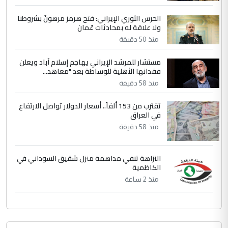
ابا فرات ...
الحرس الثوري الإيراني: فتح هرمز مرهونٌ بشروطنا
الجواهري يرد على صدام حسين سل
ولا علاقة له بمحادثات عُمان
الموضوع :
مضجعيك يابن الزنا (نص كامل)
منذ 50 دقيقة
مستشار للمرشد الإيراني يهاجم إسلام آباد ويعلن
فقدانها الأهلية للوساطة بعد "معاهد...
منذ 58 دقيقة
تقترب من 153 ألفاً.. أسعار الدولار تواصل الارتفاع
في العراق
منذ 58 دقيقة
النزاهة تنفي مداهمة منزل شقيق السوداني في
الكاظمية
منذ 2 ساعة