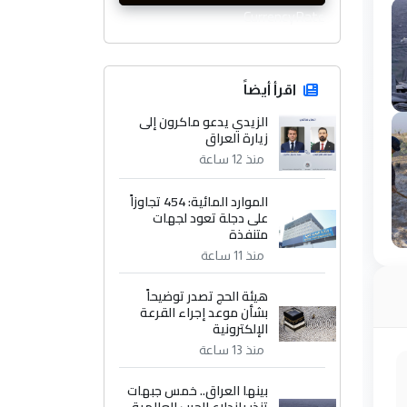
CurrencyRate
اقرأ أيضاً
الزيدي يدعو ماكرون إلى
زيارة العراق
منذ 12 ساعة
الموارد المائية: 454 تجاوزاً
على دجلة تعود لجهات
متنفذة
منذ 11 ساعة
هيئة الحج تصدر توضيحاً
بشأن موعد إجراء القرعة
الإلكترونية
منذ 13 ساعة
بينها العراق.. خمس جبهات
تنذر باندلاع الحرب العالمية