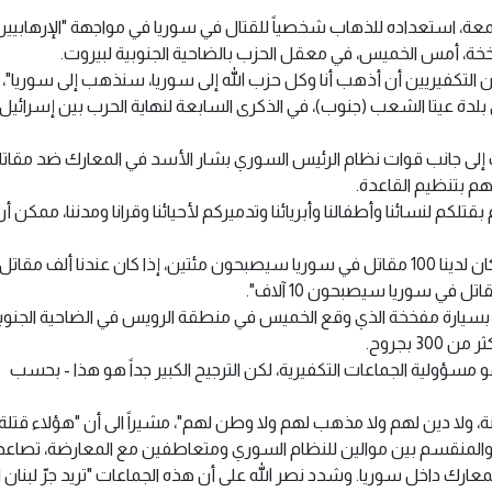
الجمعة، استعداده للذهاب شخصياً للقتال في سوريا في مواجهة "الإرهابيين
مفخخة، أمس الخميس، في معقل الحزب بالضاحية الجنوبية لبيروت.
يين التكفيريين أن أذهب أنا وكل حزب الله إلى سوريا، سنذهب إلى سوريا"،
دة عيتا الشعب (جنوب)، في الذكرى السابعة لنهاية الحرب بين إسرائيل
إلى جانب قوات نظام الرئيس السوري بشار الأسد في المعارك ضد مقاتل
هم بتنظيم القاعدة.
تلكم لنسائنا وأطفالنا وأبريائنا وتدميركم لأحيائنا وقرانا ومدننا، ممكن أن
وأضاف "أن أحد ردودنا على أي تفجير من هذا النوع، إذا كان لدينا 100 مقاتل في سوريا سيصبحون مئتين، إذا كان عندنا ألف م
في سوريا سيصبحون 10 آلاف".
ر بسيارة مفخخة الذي وقع الخميس في منطقة الرويس في الضاحية الجنوب
و مسؤولية الجماعات التكفيرية، لكن الترجيح الكبير جداً هو هذا - بحسب
، ولا دين لهم ولا مذهب لهم ولا وطن لهم"، مشيراً الى أن "هؤلاء قتلة"
 والمنقسم بين موالين للنظام السوري ومتعاطفين مع المعارضة، تصاعدا
ارك داخل سوريا. وشدد نصر الله على أن هذه الجماعات "تريد جرّ لبنان ا