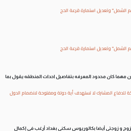
لم الشمل" وتعديل استمارة قرعة الحج
لم الشمل" وتعديل استمارة قرعة الحج
سان مهما كان محدود المعرفه بتفاصيل احداث المنطقه يقول بما
ة للدفاع المشترك لا تستهدف أية دولة ومفتوحة لانضمام الدول
تزوج و زوجتي أيضا بكالوريوس سكني بغداد أرغب في إكمال