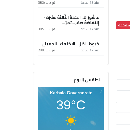
منذ 15 ساعة
قراءات :
380
عاشُورْاءُ.. السّنَةُ الثّالثةَ عشَرَة -
إِنتفاضةُ صفَر…تمرّ...
مفخخة
منذ 17 ساعة
قراءات :
305
خيوط الظل.. الاكتفاء بالجميلي
منذ 17 ساعة
قراءات :
289
الطقس اليوم
Karbala Governorate
39°C