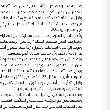
أعلن الأمين العام لحزب الله اللبناني حسن نصر الله، 
التكفيريين" الذين رجّح أن يكونوا خلف تفجير بسيارة 
وقال نصر الله: "إذا احتاجت المعركة مع هؤلاء الإرهاب
في خطاب عبر شاشة ألقاه في احتفال للحزب أقيم في بل
في تموز/يوليو 2006.
وأعلن الحزب الشيعي منذ أشهر مشاركته في المعارك 
المعارضة، الذين يعدهم النظام "إرهابيين" ترتبط غالبيت
وتوجّه إلى هذه الجماعات بالقول: "إذا كنتم تظنون أنكم بق
عن رؤية أو بصيرة أو موقف اتخذناه، أنتم مشتبهون".
سوريا سيصبحون ألفين، وإذا كان عندنا خمسة آلاف مقاتل 
ورجح نصر الله أن تكون "جماعات تكفيرية" خلف التفجي
لبيروت، وأدى الى مقتل 22 شخصاً على الأقل وإصابة أكثر من 300 بجروح.
وقال: "لا أريد أن أحسم الآن وأقول إن انفجار الأمس ه
المؤشرات والمعطيات - وكل ما يتوافر لدينا".
وشدد نصر الله على أن أفراد هذه الجماعات "ليسوا سُنة
ويشهد لبنان ذو التركيبة السياسية والطائفية الهشة،
حدة الخطاب المذهبي منذ إعلان الحزب مشاركته في المع