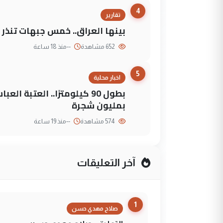
4
تقارير
بينها العراق.. خمس جبهات تنذر با
652 مشاهدة
--
منذ 18 ساعة
5
اخبار محلية
بطول 90 كيلومترًا.. العتبة
بمليون شجرة
574 مشاهدة
--
منذ 19 ساعة
آخر التعليقات
1
صلاح مهدي حسن