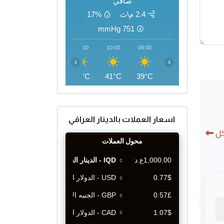
صافي
2.4 م\ث
17%
mmHg
751
13:00
12:00
11:00
10:00
09:00
‹
›
45°C
45°C
43°C
41°C
39°C
اسعار العملات بالدينار العراقي
كل