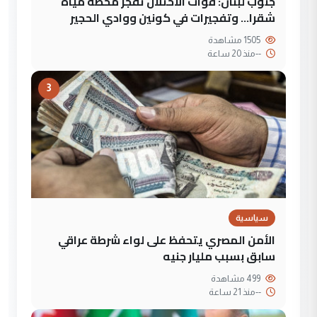
جنوب لبنان: قوات الاحتلال تفجر محطة مياه
شقرا… وتفجيرات في كونين ووادي الحجير
1505 مشاهدة
--
منذ 20 ساعة
3
سياسية
الأمن المصري يتحفظ على لواء شرطة عراقي
سابق بسبب مليار جنيه
499 مشاهدة
--
منذ 21 ساعة