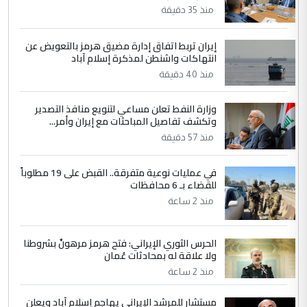
العام في بغداد
منذ 35 دقيقة
إيران تربط اتفاق إدارة مضيق هرمز بالتعويض عن
4
سردار
انتهاكات واشنطن لمذكرة إسلام آباد
التعليق : واحد من عصابة علي ماما يسقط
منذ 40 دقيقة
جنسية الرافد الثالث للعراق ومن اصول عريقة
ابا فرات ...
وزارة النفط تعلن مساعي لتنويع منافذ التصدير
وتكشف تفاصيل المباحثات مع إيران وأمر...
الجواهري يرد على صدام حسين سل
الموضوع :
منذ 57 دقيقة
مضجعيك يابن الزنا (نص كامل)
في عمليات نوعية متفرقة.. القبض على 19 مطلوباً
5
سردار
للقضاء بـ 6 محافظات
منذ 2 ساعة
التعليق : واحد من عصابة علي ماما يسقط
جنسية الرافد الثالث للعراق ومن اصول عريقة
ابا فرات ...
الحرس الثوري الإيراني: فتح هرمز مرهونٌ بشروطنا
الجواهري يرد على صدام حسين سل
ولا علاقة له بمحادثات عُمان
الموضوع :
مضجعيك يابن الزنا (نص كامل)
منذ 2 ساعة
مستشار للمرشد الإيراني يهاجم إسلام آباد ويعلن