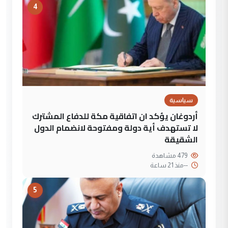
4
سياسية
أردوغان يؤكد ان اتفاقية مكة للدفاع المشترك
لا تستهدف أية دولة ومفتوحة لانضمام الدول
الشقيقة
479 مشاهدة
--
منذ 21 ساعة
5