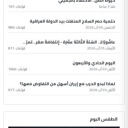
خيوط الظل.. الاكتفاء بالجميلي
منذ 3 ساعة
قراءات :
161
حتمية حصر السلاح المنفلت بيد الدولة العراقية
الخميس 06 آب 2026
قراءات :
696
عاشُورْاءُ.. السّنَةُ الثّالثةَ عشَرَة - إِنتفاضةُ صفَر…تمرّ...
الأربعاء 05 آب 2026
قراءات :
811
اليوم الحادي والأربعون
الأثنين 03 آب 2026
قراءات :
1940
لماذا تبدو الحرب مع إيران أسهل من التفاوض معها؟
الأثنين 03 آب 2026
قراءات :
977
الطقس اليوم