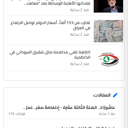
فقدانها الأهلية للوساطة بعد "معاهد...
منذ 2 ساعة
تقترب من 153 ألفاً.. أسعار الدولار تواصل الارتفاع
في العراق
منذ 2 ساعة
النزاهة تنفي مداهمة منزل شقيق السوداني في
الكاظمية
منذ 2 ساعة
المقالات
عاشُورْاءُ.. السّنَةُ الثّالثةَ عشَرَة - إِنتفاضةُ صفَر…تمرّ...
منذ 3 ساعة
قراءات :
179