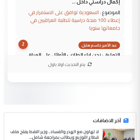
إكمال دراستي داخل ...
السعودية توافق على الاستمرار في
الموضوع :
إعطاء 100 منحة دراسية للطلبة العراقيين في
جامعاتها سنويا
2
عبد الأمير جاسم هليل
التعليق : نحن اباء الطلاب الأوائل على العراق
نتشرف بلقاء السيد احمد الصافي في العتبات
يتم التحديث اولا باول
الحسنية لزرع ...
مكتب السيد احمد الصافي : لا يوجود
الموضوع :
لدينا اي حساب على الفيس بوك وتويتر
3
hadi
التعليق : قرار مستعجل جدا ولامصلحة فيه
آخر الاضافات
للوزاره ولا للمواطن القرار الصائب يكون بعد
الاستماع للمدير ومغرفة ...
لا تهاون مع الهدر والفساد.. وزير النفط يفتح ملف
قطاع التوزيع ويطالب بمراجعة شامل...
وزير الصحة يعفي مدير مستشفى الكرخ
الموضوع :