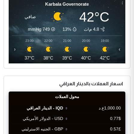
Karbala Governorate
42°C
صافي
4.8 م\ث
13%
749
mmHg
00:00
23:00
22:00
21:00
20:00
19:00
‹
›
36°C
37°C
38°C
39°C
40°C
42°C
اسعار العملات بالدينار العراقي