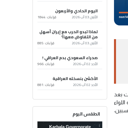
اليوم الحادي والأربعون
الأثنين 03 آب 2026
قراءات :
1844
لماذا تبدو الحرب مع إيران أسهل
من التفاوض معها؟
الأثنين 03 آب 2026
قراءات :
885
صحراء السعودي بدم العراقي !
الأحد 02 آب 2026
قراءات :
966
الأكشن بنسخته العراقية
الأحد 02 آب 2026
قراءات :
881
ت بعد
للواء
سبين،
الطقس اليوم
Karbala Governorate