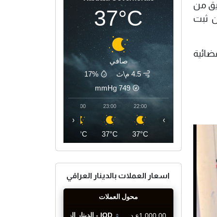
ريق من
37°C
ن ثبت
ضائية
صافي
4.5 م\ث
17%
mmHg
749
02:00
01:00
00:00
23:00
22:00
‹
›
34°C
35°C
36°C
37°C
37°C
اسعار العملات بالدينار العراقي