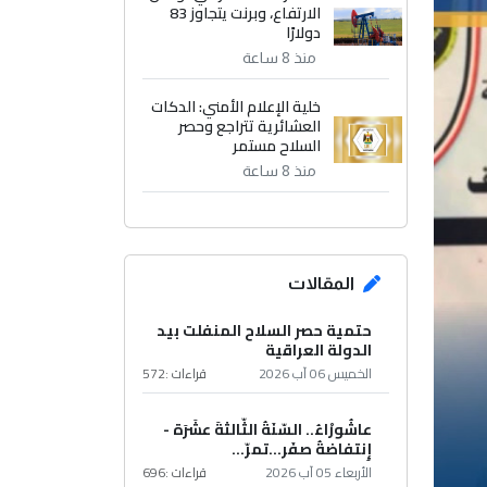
الارتفاع، وبرنت يتجاوز 83
دولارًا
منذ 8 ساعة
خلية الإعلام الأمني: الدكات
العشائرية تتراجع وحصر
السلاح مستمر
منذ 8 ساعة
المقالات
حتمية حصر السلاح المنفلت بيد
الدولة العراقية
الخميس 06 آب 2026
قراءات :
572
عاشُورْاءُ.. السّنَةُ الثّالثةَ عشَرَة -
إِنتفاضةُ صفَر…تمرّ...
الأربعاء 05 آب 2026
قراءات :
696