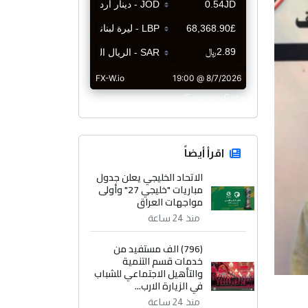
CurrencyRate
اقرأ أيضاً
الاتحاد الخليجي يعلن جدول
مباريات "خليجي 27" وأولى
مواجهات العراق
منذ 24 ساعة
(796) الف مستفيد من
خدمات قسم التنمية
والتأهيل الاجتماعي للشباب
في الزيارة الارب...
منذ 24 ساعة