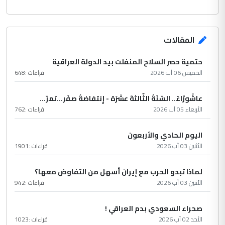
المقالات
حتمية حصر السلاح المنفلت بيد الدولة العراقية
الخميس 06 آب 2026
قراءات :
648
عاشُورْاءُ.. السّنَةُ الثّالثةَ عشَرَة - إِنتفاضةُ صفَر…تمرّ...
الأربعاء 05 آب 2026
قراءات :
762
اليوم الحادي والأربعون
الأثنين 03 آب 2026
قراءات :
1901
لماذا تبدو الحرب مع إيران أسهل من التفاوض معها؟
الأثنين 03 آب 2026
قراءات :
942
صحراء السعودي بدم العراقي !
الأحد 02 آب 2026
قراءات :
1023