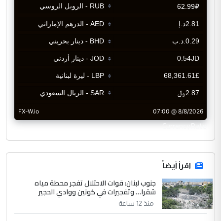
CurrencyRate
اقرأ أيضاً
جنوب لبنان: قوات الاحتلال تفجر محطة مياه
شقرا… وتفجيرات في كونين ووادي الحجير
منذ 12 ساعة