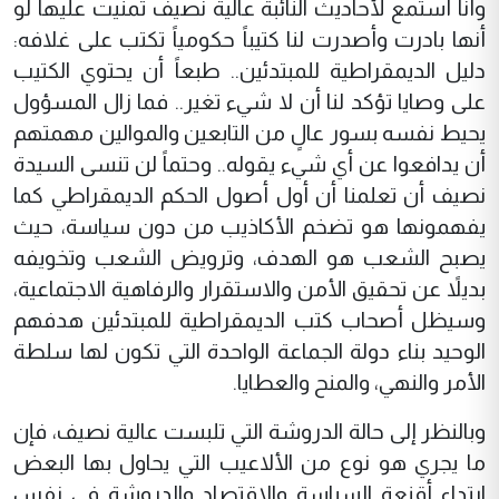
وأنا أستمع لأحاديث النائبة عالية نصيف تمنيت عليها لو
أنها بادرت وأصدرت لنا كتيباً حكومياً تكتب على غلافه:
دليل الديمقراطية للمبتدئين.. طبعاً أن يحتوي الكتيب
على وصايا تؤكد لنا أن لا شيء تغير.. فما زال المسؤول
يحيط نفسه بسور عالٍ من التابعين والموالين مهمتهم
أن يدافعوا عن أي شيء يقوله.. وحتماً لن تنسى السيدة
نصيف أن تعلمنا أن أول أصول الحكم الديمقراطي كما
يفهمونها هو تضخم الأكاذيب من دون سياسة، حيث
يصبح الشعب هو الهدف، وترويض الشعب وتخويفه
بديلاً عن تحقيق الأمن والاستقرار والرفاهية الاجتماعية،
وسيظل أصحاب كتب الديمقراطية للمبتدئين هدفهم
الوحيد بناء دولة الجماعة الواحدة التي تكون لها سلطة
الأمر والنهي، والمنح والعطايا.
وبالنظر إلى حالة الدروشة التي تلبست عالية نصيف، فإن
ما يجري هو نوع من الألاعيب التي يحاول بها البعض
ارتداء أقنعة السياسة والاقتصاد والدروشة في نفس