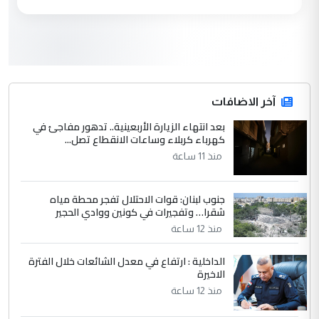
مكتب السيد احمد الصافي : لا يوجود
الموضوع :
لدينا اي حساب على الفيس بوك وتويتر
3
hadi
التعليق : قرار مستعجل جدا ولامصلحة فيه
آخر الاضافات
للوزاره ولا للمواطن القرار الصائب يكون بعد
الاستماع للمدير ومغرفة ...
بعد انتهاء الزيارة الأربعينية.. تدهور مفاجئ في
كهرباء كربلاء وساعات الانقطاع تصل...
وزير الصحة يعفي مدير مستشفى الكرخ
الموضوع :
العام في بغداد
منذ 11 ساعة
جنوب لبنان: قوات الاحتلال تفجر محطة مياه
4
سردار
شقرا… وتفجيرات في كونين ووادي الحجير
التعليق : واحد من عصابة علي ماما يسقط
منذ 12 ساعة
جنسية الرافد الثالث للعراق ومن اصول عريقة
ابا فرات ...
الداخلية : ارتفاع في معدل الشائعات خلال الفترة
الاخيرة
الجواهري يرد على صدام حسين سل
الموضوع :
مضجعيك يابن الزنا (نص كامل)
منذ 12 ساعة