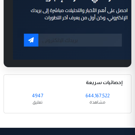
إحصائيات سريعة
4947
644,167,522
مشاهدة
تعليق