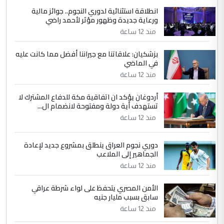
انطلاقة استثنائية لدوري النجوم.. جوائز مالية
5
سردار
ورعاية جديدة وظهور مؤثر لأحمد راضي
التعليق : واحد من عصابة علي ماما يسقط
منذ 12 ساعة
جنسية الرافد الثالث للعراق ومن اصول عريقة
ابا فرات ...
بزشكيان: علاقاتنا مع جيراننا أفضل مما كانت عليه
في الماضي
الجواهري يرد على صدام حسين سل
الموضوع :
مضجعيك يابن الزنا (نص كامل)
منذ 12 ساعة
أردوغان يؤكد ان اتفاقية مكة للدفاع المشترك لا
تستهدف أية دولة ومفتوحة لانضمام ال...
منذ 12 ساعة
دوري نجوم العراق ينطلق بمشروع جديد لإعادة
الجماهير إلى الملاعب
منذ 12 ساعة
الأمن المصري يتحفظ على لواء شرطة عراقي
سابق بسبب مليار جنيه
منذ 12 ساعة