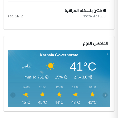
الأكشن بنسخته العراقية
الأحد 02 آب 2026
قراءات :
936
الطقس اليوم
Karbala Governorate
41°C
صافي
3.6 م\ث
15%
751
mmHg
15:00
14:00
13:00
12:00
11:00
10:00
‹
›
46°C
45°C
45°C
44°C
43°C
41°C