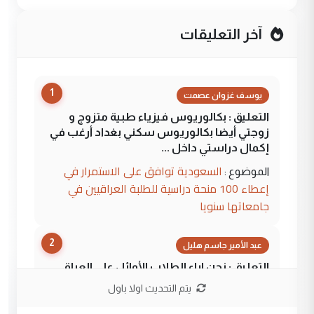
آخر التعليقات
1
يوسف غزوان عصمت
التعليق : بكالوريوس فيزياء طبية متزوج و
زوجتي أيضا بكالوريوس سكني بغداد أرغب في
إكمال دراستي داخل ...
السعودية توافق على الاستمرار في
الموضوع :
إعطاء 100 منحة دراسية للطلبة العراقيين في
جامعاتها سنويا
2
عبد الأمير جاسم هليل
التعليق : نحن اباء الطلاب الأوائل على العراق
نتشرف بلقاء السيد احمد الصافي في العتبات
يتم التحديث اولا باول
الحسنية لزرع ...