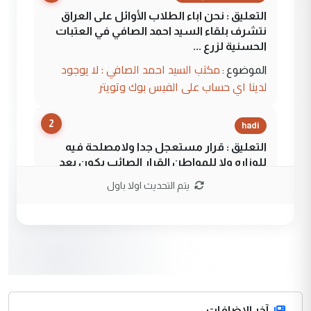
التعليق : نحن اباء الطلاب الأوائل على العراق
نتشرف بلقاء السيد احمد الصافي في العتبات
الحسنية لزرع ...
مكتب السيد احمد الصافي : لا يوجود
الموضوع :
لدينا اي حساب على الفيس بوك وتويتر
2
hadi
التعليق : قرار مستعجل جدا ولامصلحة فيه
للوزاره ولا للمواطن القرار الصائب يكون بعد
الاستماع للمدير ومغرفة ...
يتم التحديث اولا باول
وزير الصحة يعفي مدير مستشفى الكرخ
الموضوع :
العام في بغداد
3
سردار
التعليق : واحد من عصابة علي ماما يسقط
جنسية الرافد الثالث للعراق ومن اصول عريقة
ابا فرات ...
آخر الاضافات