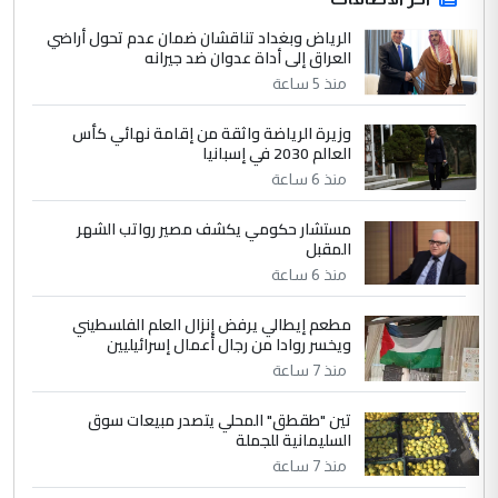
الجواهري يرد على صدام حسين سل
الرياض وبغداد تناقشان ضمان عدم تحول أراضي
الموضوع :
العراق إلى أداة عدوان ضد جيرانه
مضجعيك يابن الزنا (نص كامل)
منذ 5 ساعة
4
سردار
وزيرة الرياضة واثقة من إقامة نهائي كأس
العالم 2030 في إسبانيا
التعليق : واحد من عصابة علي ماما يسقط
منذ 6 ساعة
جنسية الرافد الثالث للعراق ومن اصول عريقة
ابا فرات ...
مستشار حكومي يكشف مصير رواتب الشهر
الجواهري يرد على صدام حسين سل
الموضوع :
المقبل
مضجعيك يابن الزنا (نص كامل)
منذ 6 ساعة
مطعم إيطالي يرفض إنزال العلم الفلسطيني
5
حيدر عاشور
ويخسر روادا من رجال أعمال إسرائيليين
التعليق : تحياتي لك استاذ حامدتركان. كلام
منذ 7 ساعة
دقيق ومسؤول؛ فالاستثمار الحقيقي للإنسان
تين "طقطق" المحلي يتصدر مبيعات سوق
وثروات البلد يعتمد على الكفاءة ...
السليمانية للجملة
بين الإهمال واغتصاب الأرض.. بلاد
الموضوع :
منذ 7 ساعة
الرافدين تعاني الجفاف والتصحر!!