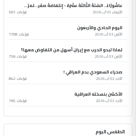
عاشُورْاءُ.. السّنَةُ الثّالثةَ عشَرَة - إِنتفاضةُ صفَر…تمرّ...
الأربعاء 05 آب 2026
قراءات :
561
اليوم الحادي والأربعون
الأثنين 03 آب 2026
قراءات :
1708
لماذا تبدو الحرب مع إيران أسهل من التفاوض معها؟
الأثنين 03 آب 2026
قراءات :
756
صحراء السعودي بدم العراقي !
الأحد 02 آب 2026
قراءات :
842
الأكشن بنسخته العراقية
الأحد 02 آب 2026
قراءات :
765
الطقس اليوم