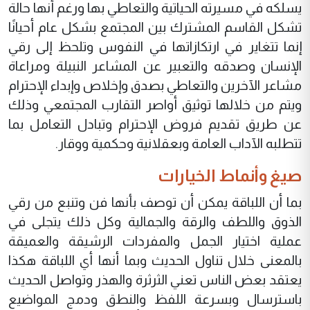
يسلكه في مسيرته الحياتية والتعاطي بها ورغم أنها حالة
تشكل القاسم المشترك بين المجتمع بشكل عام أحيانًا
إنما تتغاير في ارتكازاتها في النفوس وتلحظ إلى رقي
الإنسان وصدقه والتعبير عن المشاعر النبيلة ومراعاة
مشاعر الآخرين والتعاطي بصدق وإخلاص وإبداء الإحترام
ويتم من خلالها توثيق أواصر التقارب المجتمعي وذلك
عن طريق تقديم فروض الإحترام وتبادل التعامل بما
تتطلبه الآداب العامة وبعقلانية وحكمية ووقار.
صيغ وأنماط الخيارات
بما أن اللباقة يمكن أن توصف بأنها فن وتنبع من رقي
الذوق واللطف والرقة والجمالية وكل ذلك يتجلى في
عملية اختيار الجمل والمفردات الرشيقة والعميقة
بالمعنى خلال تناول الحديث وبما أنها أي اللباقة هكذا
يعتقد بعض الناس تعني الثرثرة والهذر وتواصل الحديث
باسترسال وبسرعة اللفظ والنطق ودمج المواضيع