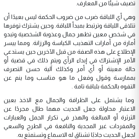
تضيف شيئًا من المعارف.
وهي أي اللباقة ضرب من ضروب الحكمة ليس بعيدًا أن
تتلاقى اللياقة وترتبط بمبدأ اللباقة. وحين يشترك توفرها
في شخص معين تظهر جمال وعذوبة الشخصية وتبدو
أمارة من أمارات التهذيب الكياسة والرزانة. ومما ييسر
الإطلاع على هذه الصفة من قبل الآخرين حين يستدعي
الأمر الإشتراك في إبداء الرأي ويتم ذلك في قضية أو
حالة معينة أو أي أمر وكذلك آلية حسن التصرف
بممارسة وقول وفعل ما هو مناسب وما ينم عن
التفوه بالحكمة بلباقة تامة .
وما يشتمل على الظرافة والجمال مع الاخذ بعين
الاعتبار محاولة جعل الحديث مهما طال مجردًا عن
الثرثرة أو المبالغة والهذر في تكرار الجمل والعبارات
والمفردات غير المجدية والنافعة في الطرح والسعي
لجعل الحديث جاذبًا تشتاق له الاسماع وتستمتع به.