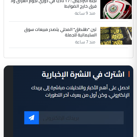
لجنة التراخيص : 17 ناديا في دوري نجوم العراق و3
فرق خارج الضوابط
منذ 9 ساعة
تين "طقطق" المحلي يتصدر مبيعات سوق
السليمانية للجملة
منذ 7 ساعة