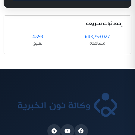
إحصائيات سريعة
4893
643,753,027
مشاهدة
تعليق