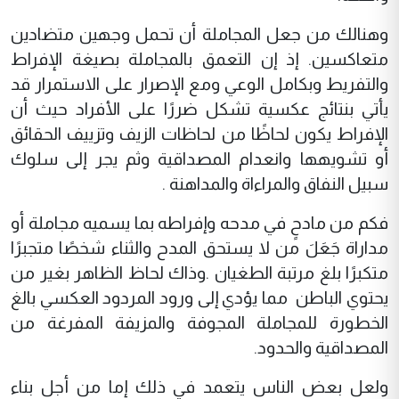
وهنالك من جعل المجاملة أن تحمل وجهين متضادين
متعاكسين. إذ إن التعمق بالمجاملة بصيغة الإفراط
والتفريط وبكامل الوعي ومع الإصرار على الاستمرار قد
يأتي بنتائج عكسية تشكل ضررًا على الأفراد حيث أن
الإفراط يكون لحاظًا من لحاظات الزيف وتزييف الحقائق
أو تشويهها وانعدام المصداقية وثم يجر إلى سلوك
سبيل النفاق والمراءاة والمداهنة .
فكم من مادحٍ في مدحه وإفراطه بما يسميه مجاملة أو
مداراة جَعَلَ من لا يستحق المدح والثناء شخصًا متجبرًا
متكبرًا بلغ مرتبة الطغيان .وذاك لحاظ الظاهر بغير من
يحتوي الباطن مما يؤدي إلى ورود المردود العكسي بالغ
الخطورة للمجاملة المجوفة والمزيفة المفرغة من
المصداقية والحدود.
ولعل بعض الناس يتعمد في ذلك إما من أجل بناء