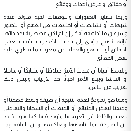
أو حقائق أو عرض أحداث ووقائع.
وربما تتغاير التصورات والتوقعات لديه فتولد عنده
شبهات أو تشابهات أو اختلافات في الفهم أو التصور
وسرعان ما تداهمه أفكار إن لم تكن مضطربة بحد ذاتها
فإنها تصبح مؤدى إلى حدوث اضطراب وغياب بعض
الحقائق أو السهو والغفلة عن معرفة ما تنطوي عليه
بعض الحقائق.
ويلاحظ أحيانا أن يُحدثَ الأمرُ اختلاطًا أو تشابكًا أو تداخلًا
او التباسًا ويبلغ الأمر احيانًا حد الارتياب وليس ذلك
بغريب عن الناس.
ومما هو إنموذجٌ لهذه النتيجة أن صيغة ونمط فهمنا أو
وصفنا لبعض الطبائع أو الصفات أو السجايا والتعاطي
معها والخلط في تعريفها وتوصيفها كما هو الخلط
بين الصراحة وما يناقضها ويعاكسها وبين اللباقة وما