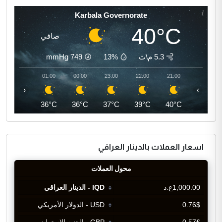
Karbala Governorate
40°C
صافي
5.3 م\ث
13%
749
mmHg
02:00
01:00
00:00
23:00
22:00
21:00
‹
›
35°C
36°C
36°C
37°C
39°C
40°C
اسعار العملات بالدينار العراقي