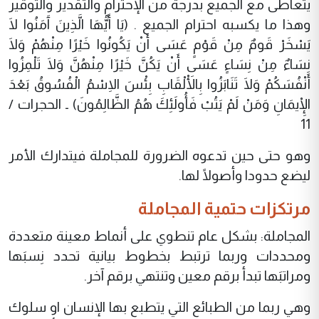
يتعاطى مع الجميع بدرجة من الإحترام والتقدير والتوقير
وهذا ما يكسبه احترام الجميع . (يَا أَيُّهَا الَّذِينَ آَمَنُوا لَا
يَسْخَرْ قَومٌ مِنْ قَوْمٍ عَسَى أَنْ يَكُونُوا خَيْرًا مِنْهُمْ وَلَا
نِسَاءٌ مِنْ نِسَاءٍ عَسَى أَنْ يَكُنَّ خَيْرًا مِنْهُنَّ وَلَا تَلْمِزُوا
أَنْفُسَكُمْ وَلَا تَنَابَزُوا بِالْأَلْقَابِ بِئْسَ الِاسْمُ الْفُسُوقُ بَعْدَ
الْإِيمَانِ وَمَنْ لَمْ يَتُبْ فَأُولَئِكَ هُمُ الظَّالِمُونَ) ـ الحجرات /
11
وهو حتى حين تدعوه الضرورة للمجاملة فيتدارك الأمر
ليضع حدودا وأصولًا لها.
مرتكزات حتمية المجاملة
المجاملة: بشكل عام تنطوي على أنماط معينة متعددة
ومحددات وربما ترتبط بخطوط بيانية تحدد نِسبَها
ومراتبَها تبدأ برقم معين وتنتهي برقم آخر.
وهي ربما من الطبائع التي يتطبع بها الإنسان او سلوك