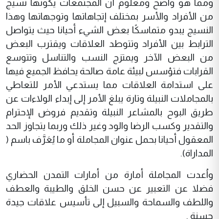
ومما هو واضح ومعلوم أن المجتمعات يكونها نسيج
من الأفراد والأسر بمختلف إتجاهاتها وتوجهاتها وهذا
النسيج يبدو متماسكًا بعض الشيء أحيانا حيث يتواصل
الترابط بين الأفراد وتتوطد العلاقات ويقترب البعض
من البعض الآخر ويمتزج النسب والتناسل وتتوسع
القرابات فتؤسس لبيئة عامة صالحة يحافظ الجميع فيها
على استدامة العلاقات مما يستدعي الأمر للتعاطي
بالمجاملات النبيلة وتارة يبلغ الأمر إلى إبداء الولاءات عن
طريق البوح بالمشاعر النبيلة وتقديم فروض الإحترام
والتقدير وكسب الرضا والود وغير ذلك وربما يتجاوز الحد
المعقول أحيانا بحمل عنوان المجاملة أو ما يُعَرَّف باسم (
المداراة).
واُعدت المجاملة أمارة من أمارات التمدن الحضاري
فضلا عن التعبير عن حسن الخلق والطيبة والعطف
واللطف والسماحة والسبيل إلى تأسيس علاقات جيدة
حسنة .