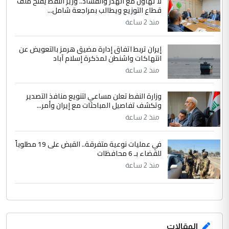
لا تهاون مع الهدر والفساد.. وزير النفط يفتح ملف
الجواهري يرد على صدام حسين سل
قطاع التوزيع ويطالب بمراجعة شامل...
الموضوع :
مضجعيك يابن الزنا (نص كامل)
منذ 2 ساعة
إيران تربط اتفاق إدارة مضيق هرمز بالتعويض عن
انتهاكات واشنطن لمذكرة إسلام آباد
منذ 2 ساعة
وزارة النفط تعلن مساعي لتنويع منافذ التصدير
وتكشف تفاصيل المباحثات مع إيران وأمر...
منذ 2 ساعة
في عمليات نوعية متفرقة.. القبض على 19 مطلوباً
للقضاء بـ 6 محافظات
منذ 2 ساعة
المقالات