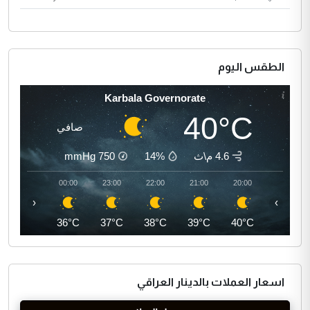
الطقس اليوم
Karbala Governorate
40°C
صافي
4.6 م\ث
14%
750
mmHg
01:00
00:00
23:00
22:00
21:00
20:00
‹
›
36°C
36°C
37°C
38°C
39°C
40°C
اسعار العملات بالدينار العراقي