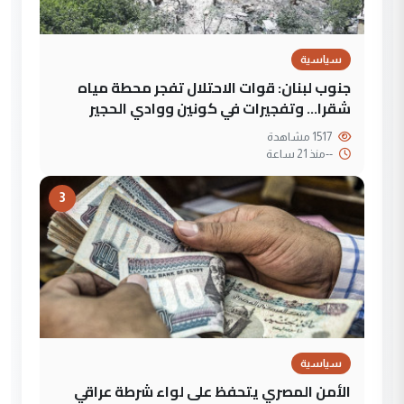
سياسية
جنوب لبنان: قوات الاحتلال تفجر محطة مياه
شقرا… وتفجيرات في كونين ووادي الحجير
1517 مشاهدة
--
منذ 21 ساعة
3
سياسية
الأمن المصري يتحفظ على لواء شرطة عراقي