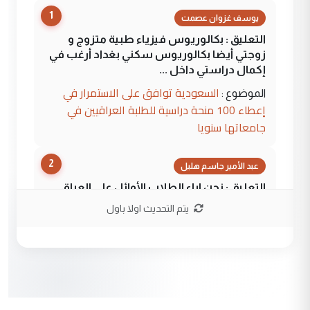
1
يوسف غزوان عصمت
التعليق : بكالوريوس فيزياء طبية متزوج و
زوجتي أيضا بكالوريوس سكني بغداد أرغب في
إكمال دراستي داخل ...
السعودية توافق على الاستمرار في
الموضوع :
إعطاء 100 منحة دراسية للطلبة العراقيين في
جامعاتها سنويا
2
عبد الأمير جاسم هليل
التعليق : نحن اباء الطلاب الأوائل على العراق
نتشرف بلقاء السيد احمد الصافي في العتبات
يتم التحديث اولا باول
الحسنية لزرع ...
مكتب السيد احمد الصافي : لا يوجود
الموضوع :
لدينا اي حساب على الفيس بوك وتويتر
3
hadi