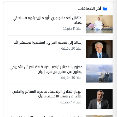
التعليق : قرار مستعجل جدا ولامصلحة فيه
آخر الاضافات
للوزاره ولا للمواطن القرار الصائب يكون بعد
الاستماع للمدير ومغرفة ...
اعتقال أحمد الجبوري "أبو مازن" بتهم فساد في
بغداد
وزير الصحة يعفي مدير مستشفى الكرخ
الموضوع :
العام في بغداد
منذ 11 دقيقة
رسالة إلى شيعة العراق.. استعدوا يرحمكم الله
4
سردار
منذ 20 دقيقة
التعليق : واحد من عصابة علي ماما يسقط
جنسية الرافد الثالث للعراق ومن اصول عريقة
ابا فرات ...
مخزون الذخائر يتراجع.. كبار قادة الجيش الأميركي
يبحثون عن مخرج من حرب إيران
الجواهري يرد على صدام حسين سل
الموضوع :
مضجعيك يابن الزنا (نص كامل)
منذ 30 دقيقة
انهيار الأخلاق الرقمية.. ظاهرة الشتائم والطعن
5
سردار
بالأعراض بسبب الاختلاف بالرأي
التعليق : واحد من عصابة علي ماما يسقط
منذ 44 دقيقة
جنسية الرافد الثالث للعراق ومن اصول عريقة
ابا فرات ...