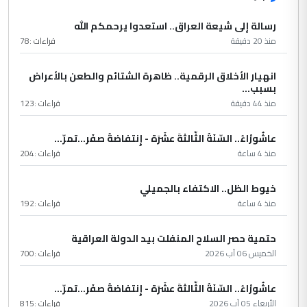
رسالة إلى شيعة العراق.. استعدوا يرحمكم الله
منذ 20 دقيقة
قراءات :
78
انهيار الأخلاق الرقمية.. ظاهرة الشتائم والطعن بالأعراض
بسبب...
منذ 44 دقيقة
قراءات :
123
عاشُورْاءُ.. السّنَةُ الثّالثةَ عشَرَة - إِنتفاضةُ صفَر…تمرّ...
منذ 4 ساعة
قراءات :
204
خيوط الظل.. الاكتفاء بالجميلي
منذ 4 ساعة
قراءات :
192
حتمية حصر السلاح المنفلت بيد الدولة العراقية
الخميس 06 آب 2026
قراءات :
700
عاشُورْاءُ.. السّنَةُ الثّالثةَ عشَرَة - إِنتفاضةُ صفَر…تمرّ...
الأربعاء 05 آب 2026
قراءات :
815