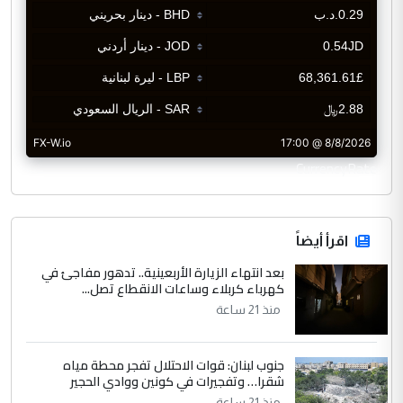
CurrencyRate
اقرأ أيضاً
بعد انتهاء الزيارة الأربعينية.. تدهور مفاجئ في
كهرباء كربلاء وساعات الانقطاع تصل...
منذ 21 ساعة
جنوب لبنان: قوات الاحتلال تفجر محطة مياه
شقرا… وتفجيرات في كونين ووادي الحجير
منذ 21 ساعة