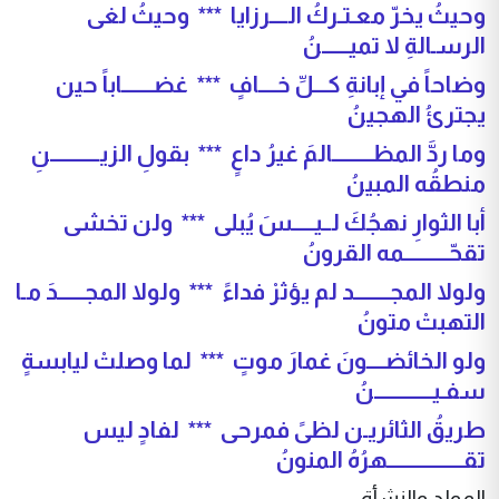
وحيثُ يخرّ معـتـركُ الــــرزايا *** وحيثُ لغى
الرسـالةِ لا تميــــــنُ
وضاحاً في إبانةِ كـــلِّ خــــافٍ *** غضـــــــاباً حين
يجترئُ الهجينُ
وما ردَّ المظـــــــــالمَ غيرُ داعٍ *** بقولِ الزيـــــــــــنِ
منطقُه المبينُ
أبا الثوارِ نهجُكَ لــيـــــسَ يُبلى *** ولن تخشى
تقحّــــــــــمه القرونُ
ولولا المجــــــــد لم يؤثرْ فداءً *** ولولا المجــــــدَ مـا
التهبتْ متونُ
ولو الخائضــــونَ غمارَ موتٍ *** لما وصلتْ ليابسةٍ
سفـيـــــــــــــنُ
طريقُ الثائريـن لظىً فمرحى *** لفادٍ ليس
تقـــــــــــــــــهرُهُ المنونُ
المولد والنشأة