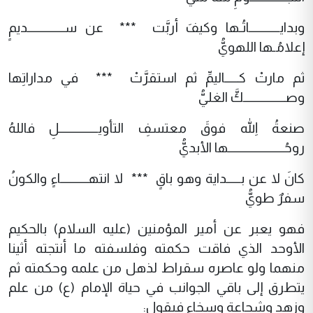
وبدايـــــــــــاتُـها وكيفَ أربَّت *** عن ســـــــــــــديمٍ
إعلامُـها اللهويُّ
ثم مارتْ كـــــاليمِّ ثم استقرَّتْ *** في مداراتِها
وصـــــــــــــــكَّ الغليُّ
صنعةُ اللهِ فوقَ معتسفِ التأويــــــــــــــلِ فاللهُ
روحُــــــــــــــــــــها الأبديُّ
كانَ لا عن بـــــداية وهو باقٍ *** لا انتهــــــــــاءٍ والكونُ
سفرٌ طويُّ
فهو يعبر عن أمير المؤمنين (عليه السلام) بالحكيم
الأوحد الذي فاقت حكمته وفلسفته ما أنتجته أثينا
منهما ولو عاصره سقراط لذهل من علمه وحكمته ثم
يتطرق إلى باقي الجوانب في حياة الإمام (ع) من علم
وزهد وشجاعة وسخاء فيقول: