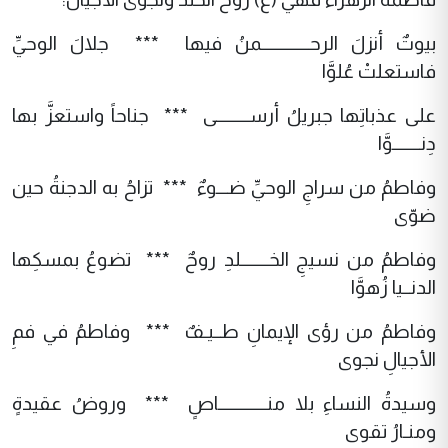
بيوتٌ أنزلَ الرحــــــــــــمنُ فيها *** جلالَ الوحيِّ
فاستعلتْ عُلوَّا
على عذباتِها جبريلُ أرســــــــى *** جناحاً واستعزَّ بها
دِنـــــــوَّا
وفاطمُ من سراجِ الوحيِّ ضـــوءٌ *** تزاحُ به الدجنةُ حين
ضوّى
وفاطمُ من نسيجِ الخـــــــلدِ روحٌ *** تضوعُ بمسكِها
الدنــيا زُهوَّا
وفاطمُ من رؤى الإيمانِ طــيـفٌ *** وفاطمُ في فمِ
الأجيالِ نجوى
وسيدةُ النساءِ بلا منــــــــــــاصٍ *** وروضُ عقيدةٍ
ومنـارُ تقوى