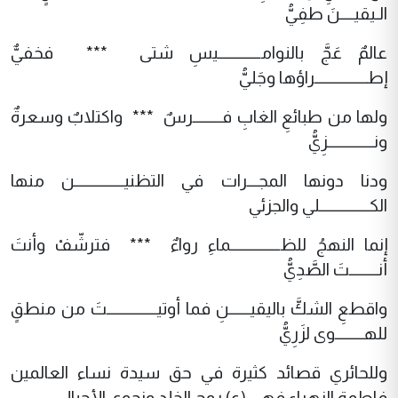
الـيقيــــنَ طفِيُّ
عالمٌ عَجَّ بالنوامــــــــــــيسِ شتى *** فخفيٌّ
إطـــــــــــــــراؤها وجَليُّ
ولها من طبائعِ الغابِ فــــــــرسٌ *** واكتلابٌ وسعرةٌ
ونـــــــــــــزِيُّ
ودنا دونها المجـــرات في التظنيــــــــــــــن منها
الكــــــــــــــلي والجزئي
إنما النهجُ للظــــــــــــــماءِ رواءٌ *** فترشّفْ وأنتَ
أنــــــــتَ الصَّدِيُّ
واقطعِ الشكَّ باليقيــــــنِ فما أوتيــــــــــــــتَ من منطقٍ
للهــــــــوى لزَرِيُّ
وللحائري قصائد كثيرة في حق سيدة نساء العالمين
فاطمة الزهراء فهي (ع) روح الخلد ونجوى الأجيال: