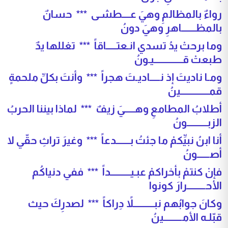
رواءٌ بالمظالمِ وهيَ عــــطشـى *** حسانٌ
بالمظـــــــاهرِ وهيَ دونُ
وما برحتْ يدُ تسدي انـعتـــــاقاً *** تغللها يدٌ
طبعتْ قــــــــــــــيـونُ
ومـا ناديتَ إذ نـــــاديـتَ هجراً *** وأنتَ بكلِّ ملحمةٍ
قمــــــــــــــينُ
أطلابُ المطامعِ وهـــــيَ زيفٌ *** لماذا بيننا الحربُ
الزبــــــــــونُ
أنا ابنُ نبيِّكمْ ما جئتُ بـــــــدعاً *** وغيرَ تراثِ حقّي لا
أصــــــونُ
فإنْ كنتمْ بأخراكمْ عبـيــــــــــداً *** ففي دنياكُم
الأحـــــــــرارَ كونوا
وكانَ جوابُهم نبــــــــــلاً دِراكاً *** لصدرِكَ حيث
قبّلـه الأمـــــــــينُ