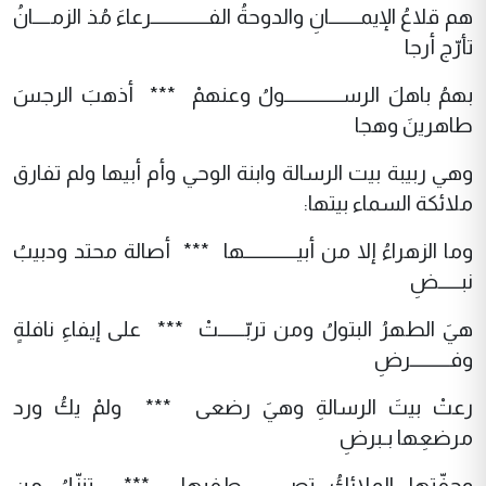
هم قلاعُ الإيمـــــــانِ والدوحةُ الفـــــــــــــرعاءَ مُذ الزمــــانُ
تأرّج أرجا
بهمُ باهلَ الرســـــــــــــولُ وعنهمْ *** أذهبَ الرجسَ
طاهرينَ وهجا
وهي ربيبة بيت الرسالة وابنة الوحي وأم أبيها ولم تفارق
ملائكة السماء بيتها:
وما الزهراءُ إلا من أبيــــــــــــها *** أصالة محتد ودبيبُ
نبـــــضِ
هيَ الطهرُ البتولُ ومن تربّــــــتْ *** على إيفاءِ نافلةٍ
وفـــــــــرضِ
رعتْ بيتَ الرسالةِ وهيَ رضعى *** ولمْ يكُ ورد
مرضعِها بـبرضِ
وحفّتها الملائكُ تصـــــــــــطفيها *** تنزّلُ من