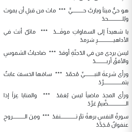
هو حيٌّ ميتاً وياربَّ حـــــــــيٍّ *** ماتَ من قبلِ أن يموتَ
ويُلــــــــــــحدْ
يا شهيداً إلى السماواتِ موفَـــدْ *** ماثلٌ أنتَ في
الأداهيـــــــــــــرِ سَرمدْ
ليسَ يردى من في الدّجنّةِ أوقدْ *** ضاحياتُ الشموسِ
والأفقُ أربـــــــــدْ
ورأى شرعةَ النبــــــــيِّ مُحمّدْ *** سامَها الخسفَ عابثٌ
يتمـــــــــــــــرَّدْ
ورأى المجدَ ماضياً ليسَ يُغمَدْ *** والمنايا عِزاً إذا
الـــــــــــــــضَّيمُ عَرَّدْ
سورةُ النفسِ برهةً ثمَّ تـــــــــــــنفدْ *** ومِنَ الــــــــــروحِ
عنفوانٌ مُـجَدَّدْ