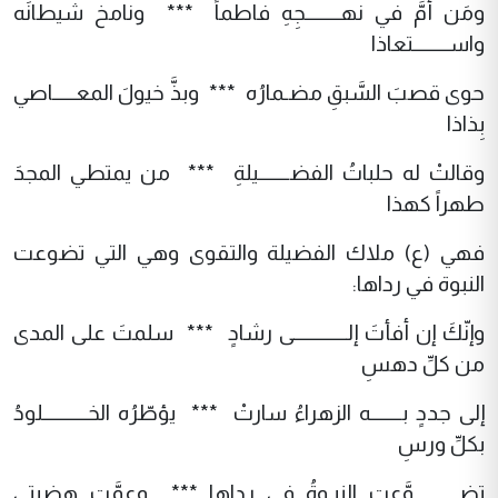
ومَن أمَّ في نهــــــــجِهِ فاطماً *** ونامخ شيطانَه
واســــــــتعاذا
حوى قصبَ السَّبقِ مضـمارُه *** وبذَّ خيولَ المعـــــاصي
بِذاذا
وقالتْ له حلباتُ الفضـــــــيلةِ *** من يمتطي المجدَ
طهراً كهذا
فهي (ع) ملاك الفضيلة والتقوى وهي التي تضوعت
النبوة في رداها:
وإنّكَ إن أفأتَ إلــــــــــــى رشادٍ *** سلمتَ على المدى
من كلِّ دهسِ
إلى جددٍ بـــــــه الزهراءُ سارتْ *** يؤطّرُه الخــــــــــلودُ
بكلِّ ورسِ
تضــــــــــوَّعتِ النبـوةُ في رِداها *** وعمَّت هضبتي