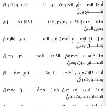
أيها الصــــادقُ العزوفُ عن اللـــــــــــــــذاتِ والكبرياءُ
شــــــــــبعٌ ورَيُّ
ما تنــــاهتْ إليكَ من فرصِ الدنـــــــــــــــيا كثارٌ يغــــــــــرَى
بـهنَّ الدنِيُّ
قيلَ باعُ الإمــــامِ أقصرَ في التســـــــــــــــييسِ والزعـمُ
باطـــــــلٌ وخزِيُّ
ما جَبهت الخصومَ بالكـذبِ المحــــــــــــــضِ وحبلُ
النفــــــاقِ حـبلٌ وهِيُّ
أنتَ كالشمسِ أضحيـــــــانا وكالـــــــــــــــنبعِ صفــــــــاءً
وشانـؤوكَ ركيُّ
قلتَ للسيــــــفِ صُنْ ذمارَ المحقّــــــــــــــينَ وفصلُ
الخطابِ ســيفٌ حَمِيُّ