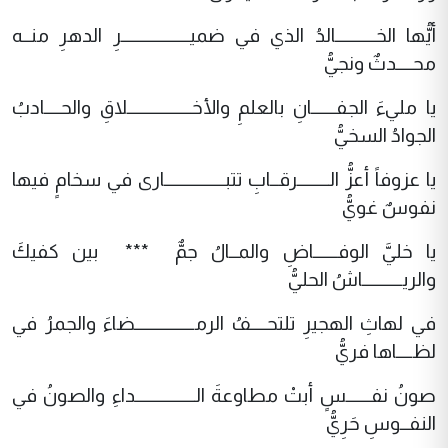
أيُّها الخــــــــــالدُ الذي في ضميـــــــــــــــــرِ الدهرِ منــه
محــــدثٌ ونجيُّ
يا مليءَ الجفــــــانِ بالعلمِ والأخــــــــــــــــلاقِ والحــــادبُ
الجوادُ السخيُّ
يا عزوفاً أعزُّ الــــــــرقــابِ تتبـــــــــــــــارى في سخامٍ فيها
نفوسٌ غويُّ
يا خليَّ الوفــــــاضِ والمــالُ جمٌّ *** بين كفيكَ
والريــــــــــاشُ الحليُّ
في لهاثِ الهجيرِ تلتحــــفُ الرمـــــــــــــــضاءَ والجمرُ في
لظــــاها فريُّ
صونُ نفــــــسٍ أبتْ مطاوعةَ الـــــــــــــــداءِ والصونُ في
النفــوسِ حَرِيُّ