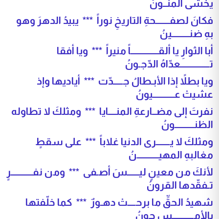
يخشى المنــونُ
فكانَ لصفـــــــحةِ التاريخِ نوراً *** يبيدُ الدهرَ وهو
بهِ ضنـــــــــينُ
أبا الثوارِ يا ألقــــــــــــــاً منيراً *** ويا أفقا
تـــــــــــــــعدّاهُ الدّجـونُ
ويا بطلاً إذا الأبـطالُ جـــــدّت *** أياديها وإذ
عشيتْ عـــــــــــيونُ
نفرتَ إلى مضــارعةِ المنــــايا *** ومثلكَ لا تطاوله
الظنــــــــــونُ
ومثلكَ لا يـــــــرى الدنيا غلاباً *** على سقطٍ
مغالبهِ المهيـــــــــــنُ
لأنكَ من معينٍ ليــــــسَ أصـفى *** ومن نفـــــــــــرٍ
تـفقّدها القرونُ
شهيدُ الحقِّ ما برحــــتْ دهـورٌ *** كما خلّفتها
بالأمـــــــــــسِ جونُ