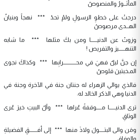
المأثــورُ والمنصوصُ
درجتْ على خطوِ الرسولِ ولمْ تحدْ *** نهجاً وبنيانُ
الهــدى مرصوصُ
وزوتْ عن الدنيـــــا ومن بكَ مثلها *** ما شابه
التنهـــــيز والتفريص !
إن جنَّ ليلٌ فهيَ في محــــــــــرابِها *** وكذاكَ نجوى
المـخبتينَ قلوصُ
فالذي يوالي الزهراء له جنتان جنة في الآخرة وجنة في
الدنيا وهي الذكر الخالد له:
ترى الدنيـــــا مــــوقفةً عُراها *** وآلُ البيتِ خيرَ عُرى
الوثاقِ
ومَن والى البتــــولَ ولاذَ منها *** إلى أفــــــقِ الفضيلةِ
والوفاقِ