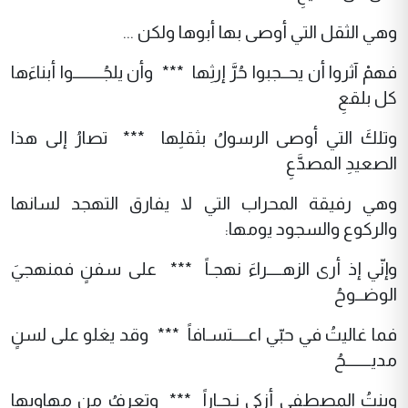
وهي الثقل التي أوصى بها أبوها ولكن ...
فهمْ آثروا أن يحــجبوا حُرَّ إرثِها *** وأن يلجُــــــــوا أبناءَها
كل بلقعِ
وتلكَ التي أوصى الرسولُ بثقلِها *** تصارُ إلى هذا
الصعيدِ المصدَّعِ
وهي رفيقة المحراب التي لا يفارق التهجد لسانها
والركوع والسجود يومها:
وإنّي إذ أرى الزهــــراءَ نهجـاً *** على سفنٍ فمنهجيَ
الوضــوحُ
فما غاليتُ في حبّي اعــــتسـافاً *** وقد يغلو على لسنٍ
مديـــــــحُ
وبنتُ المصطفى أزكى نِـجـاراً *** وتعرفُ من مهاويها