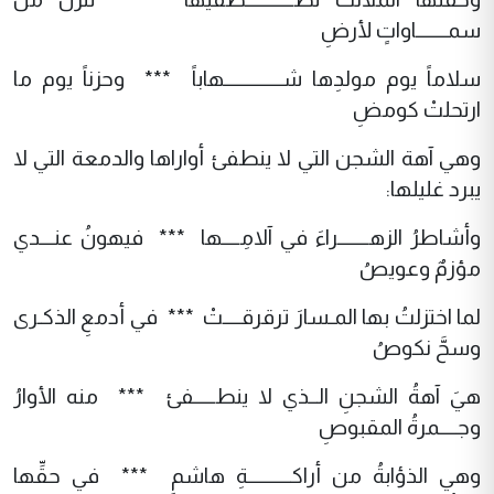
سمـــــــاواتٍ لأرضِ
سلاماً يوم مولدِها شـــــــــــــهاباً *** وحزناً يوم ما
ارتحلتْ كومضِ
وهي آهة الشجن التي لا ينطفئ أواراها والدمعة التي لا
يبرد غليلها:
وأشاطرُ الزهـــــــراءَ في آلامِــــها *** فيهونُ عنـــدي
مؤزمٌ وعويصُ
لما اختزلتُ بها المـسارَ ترقرقــــتْ *** في أدمعِ الذكـرى
وسحَّ نكوصُ
هيَ آهةُ الشجنِ الــذي لا ينطـــــفئ *** منه الأوارُ
وجــــمرةُ المقبوصِ
وهي الذؤابةُ من أراكــــــــــةِ هاشمٍ *** في حقِّها