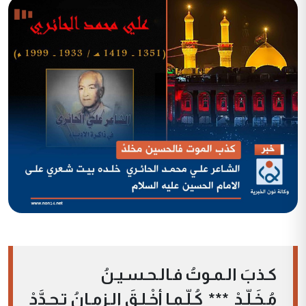
كـذبَ الـمـوتُ فـالـحـسـيـنُ
مُـخَـلّـدْ *** كُـلّـمـا أخْـلِـقَ الـزمـانُ تـجـدَّدْ