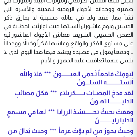
يتجلّى فيها النفس الكربلائي ومؤثرات البيئة وتبلورت في
ضميره ووجدانه الأجواء الروحية للمدينة والأسرة التي
نشأ بها, فقد ولد في عائلة حسينية لا يفارق ذكر
الحسين ويوم عاشوراء ألسنتها حيث توارثت الخطابة في
الصحن الحسيني الشريف فعاش الأجواء العاشورائية
على مستوى الفكر والواقع وعاشها فكراً وخيالاً ووجداناً
.. ودمعاً يقول في قصيدة يجسّد فيها هذا اليوم الذي لا
ينسى مهما تعاقبت عليه الدهور والأيام:
ليومِكَ فاجعاً تُـدمى العيـــــــونُ *** فلا والله
أنستـــــــــــه السنـــونُ
لقد فدحَ المصــابُ بــــــكربلاء *** فكلّ مصائبِ
الدنيــــــــــا تهـونُ
وقفتَ بحيثُ تحــــــتشدُ الرزايا *** لها في مسمعِ
الدنيا رنيــــــــــنُ
وحيثُ يخورُ من لم يؤتَ عزماً *** وحيث يُذالُ من