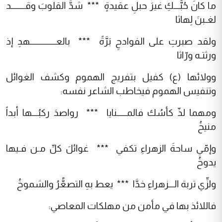
ما كانَ حُبُّـــكِ غيرَ حبلِ عقيدةٍ *** شدَّ القلوبَ وقـــــــد
لغـبنَ لِهاثا
ولقد صبرتِ على الفوادحِ بَرَّةً *** بالعـــــــــــــهدِ إذ
ورثتـه ورّاثا
وولائها (ع) كفيل بتفريج الهموم وكشف الغوائل
وتنفيس الهموم فيخاطب الشاعر نفسه:
ومهما لذّ كأسُك فالمـــــنايا *** رواصدَ ركبُـــها أبداً
منيخُ
وإمّي ساحةَ الزهراءِ تكفي *** غوائلَ كلِّ مـن فـيها
يدوخُ
ولزِّي تربة الـــزهراءِ خدَّا *** يعط بهِ التصعُّرُ والشموخُ
فاللائذ بها في مأمن من مهلكات المعاصي: