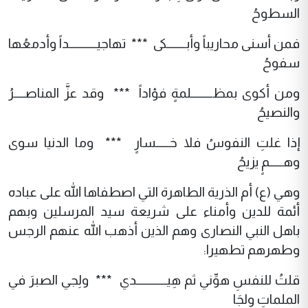
السطوحُ
فمن أسنى محاريباً وأبـــــــكى *** تهاجيــــــــــداً وأدمعُها
سفوحُ
ومن أكوى بمظــــــــلمةٍ فؤاداً *** وقد عزَّ المناصــــرُ
والنصيحُ
إذا غلتِ النفوسُ فلا خـــــسارٍ *** وما الدنيا سوى
وهـــــمٍ يزيحُ
وهي (ع) أم الذرية الطاهرة التي اصطفاها الله على عباده
أئمة للدين وأمناء على شريعة سيد المرسلين وبهم
باهل النبي النصارى وهم الذين أذهب الله عنهم الرجس
وطهرهم تطهيرا:
قلتُ للنفسِ هوِّني ثم هِيـــــــــــدي *** ولِجي الصبرَ في
الملماتِ ولجَا