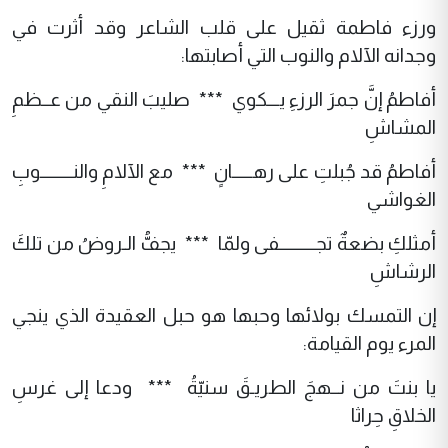
ورزء فاطمة ثقيل على قلب الشاعر وقد أثرت في
وجدانه الآلام والنوب التي أصابتها:
أفاطمُ إنَّ جمرَ الرزءِ يـــكوي *** صليبَ النقي من عــظمِ
المشاشِ
أفاطمُ قد جُبلتِ على رهـــــانٍ *** مع الآلامِ والنــــــــوبِ
الغواشي
أمثلكِ بضعةٌ تجـــــــــفى ولمّا *** يجفُّ الـروضُ من تلكَ
الرشاشِ
إن التمسك بولائها وحبها هو حبل العقيدة الذي ينجي
المرء يوم القيامة:
يا بنتَ من نــهجَ الطريـقَ سنيّةُ *** ودعا إلى غرسِ
الخلاقِ حِراثا