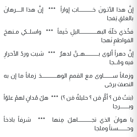
إنَّ هذا الأتـونَ خـــــــــــابَ إواراً *** إنَّ هذا الــــرهانَ
بالغلقِ يَفجا
فخُذي خلّةَ البهــــــــــــــاليلِ خَيماً *** واسلــكي مـنهجَ
الفواطمِ نَهجا
إنَّ دهراً ألوى بـــــــــــهــنَّ لدهرٌ *** شيبَ وردُ الأحرارِ
فيه ومُــجا
وزماناً ســـــــاوى مع القممِ الوهــــــــــــدَ زماناً ما إن به
النصفَ يرجَى
(بنتُ مَن ؟ أمُّ مَن ؟ حليلةُ مَن ؟) *** هلْ مُدانٍ لهمْ علوّاً
وبـــــــرجا
يا هوانَ الذي تجـــــــــــاهلَ مِنها *** شرفاً باذخاً
وحـــــــسناً وملجا