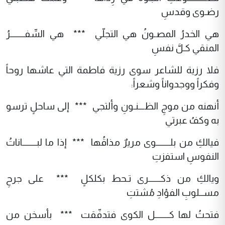
رضـوى وقدسِ
هي الخدرُ المصـونُ هي التجلّي *** هي السِّفـــــــرُ
المنقي كـلَّ نفسِ
فلا رزية للشاعر سوى رزية فاطمة التي عاشها روحاً
وفكراً ووجدواناً وشعراً:
أنهنه من موجِ الظـــنـونِ وألتجي *** إلى ساحلٍ ترسو
به وكفُ عبرتي
فيالكِ من بلـــــــوى مريرٌ مذاقُها *** إذا ما لبـــــــاناتُ
النفوسِ استفزتِ
ويالكِ من ذكــــــرى تـحط بكلكلٍ *** على جرحِ
مســلوبِ الفؤادِ مُشتتِ
فتحتُ لها كـــــــل الكوى فتدفّقت *** بأسخن من