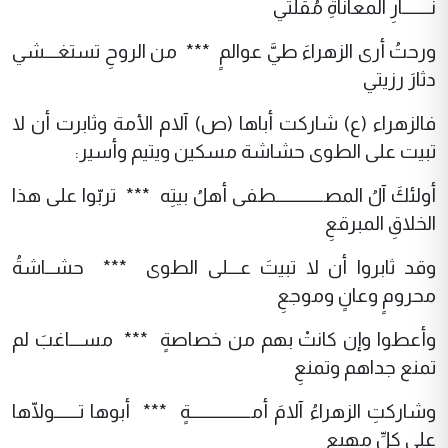
نـــــــارِ المعاناةِ مُقلتي
ورحتُ أرى الزهراءَ طيَّ عوالمٍ *** من الروحِ تستغـــشي
دثارَ رزيتي
فالزهراء (ع) شاركت أباها (ص) آلام الأمة وثابرت أن لا
تبيت على الطوى حشاشة مسكين ويتيم وأسير:
أولئكَ آلُ المصــــــــــــطفى أهلُ بيتِه *** تربّوا على هذا
الخلاقِ المبرقعِ
وقد ثابروا أن لا تبيتَ عـــلى الطوى *** حشــاشةُ
محرومٍ وعانٍ وموجعِ
وأعطوا وإن كانتْ بهم من خصاصةٍ *** مســـاغبَ لم
تمنع جداهم وتمنعِ
وشاركتِ الزهراءُ آلامَ أمـــــــــــــــةٍ *** أبوها تــــــولّاها
على كلِّ مهيعِ