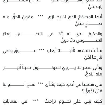
إليهِ عَليُّ
أيها المصقعُ الذي لا يجـــارَى *** مقولُ الحقِّ منه
ضــــــــــاحٍ سَنِيُّ
والحكيمُ الذي تفــــرَّدَ في النطــــــــــــــس وداءُ
النفــــــــــــوسِ داءٌ دويُّ
سألتْ نفسَها (أثيـــــــــنا) أيعلو *** فـــــــــــــــوقَ واهي
تيّارِها لجِّيُ
وتأتى سقراط يـــــروي لصولــــــــــــــونَ حديثاً أثيـــــــــــــرَ
منه النديُّ
قال همساَ في أذنهِ: كيفَ يشأى *** نسجَ أنــــــــــــــوالِنا
فتىً بَدَويُّ ؟
كيف يبني على تخـــومٍ ترامتْ *** في العماياتِ