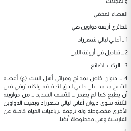
والمجلات
العطاء المخفي
للحائري أربعة دواوين هي:
1 ــ أغاني ليالي شهرزاد
2 ــ قناديل في أروقة الليل
3 ــ الركب الضائع
4 ــ ديوان خاص بمدائح ومراثي أهل البيت (ع) أعطاه
للشيخ محمد علي داعي الحق لتحقيقه ولكنه توفي قبل
أن يطبع كما لم يصدر ــ للأسف الشديد ــ من دواوينه
الثلاثة سوى ديوان أغاني ليالي شهرزاد وبقيت الدواوين
الأخرى مخطوطة وله ترجمة لرباعيات الخيام كاملة عن
الفارسية وهي مخطوطة أيضا.