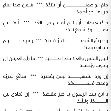
حلمُ الواهميـــــــــــــــــــن أن يتبَدَّدْ *** شملُ هذا البناءِ
مِن مــــجدِ أحـمدْ
ذاكَ هيهات أن يُرى أمـس في الغَدْ *** ألفُ ليلٍ
يضــــــــــوءُ شـمعٌ يُبـدَّدْ
وطريقُ الشهيـــــــــــدِ للـحرِّ مُوعَدْ *** رغمَ دعــــــــــوى
مجـانفٍ يَتعنَّدْ
للبلى النكس والعلا حظ أصــــــــيَدْ *** ما رأى العيشَ أن
يمـوتَ ويُـهمَـدْ
إن وردَ الشهيــــــــــدِ ليسَ بمُصْرَدْ *** سائغٌ شربُه
وعذبٌ مُـشــــــــــــهّدْ
يا ابنَ بنتِ الرسولِ يـا خيرَ مقـصَدْ *** إن تمادى ليل
الـــــــــــخنا وتلبَّــدْ