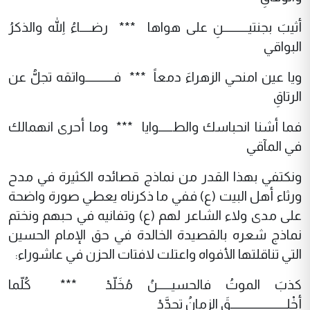
أثيبَ بجنتيـــــــــنِ على هواها *** رضــــاءُ اللهِ والذكرُ
البواقي
ويا عين امنحي الزهراءَ دمعاً *** فــــــــــواتقه تجلُّ عن
الرتاقِ
فما أشنا انحباسك والطـــــوايا *** وما أحرى انهمالك
في المآقي
ونكتفي بهذا القدر من نماذج قصائده الكثيرة في مدح
ورثاء أهل البيت (ع) ففي ما ذكرناه يعطي صورة واضحة
على مدى ولاء الشاعر لهم (ع) وتفانيه في حبهم ونختم
نماذج شعره بالقصيدة الخالدة في حق الإمام الحسين
التي تناقلتها الأفواه واعتلت لافتات الحزن في عاشوراء:
كذبَ الموتُ فالحسيـــــنُ مُخَلّدْ *** كُلّما
أخْلِــــــــــــــــــــقَ الزمانُ تجدَّدْ