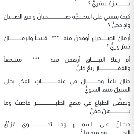
مــــــــدرَهٌ عبقريُّ ؟
كيفَ يمشي على المحـــجَّةِ ضـــــــــــــــحيانَ وافقَ الضــلالَ
وادٍ دجيُّ ؟
أرمالُ الصـــــحراءِ أوقدنَ منه *** قبساً والرمــــــــــالُ
جمرٌ وريُّ ؟
أم رغاءُ النيــــــاقِ أرهفنَ منه *** مسمعاً
والقفـــــــــــــــارُ ربعٌ خليُّ
طالَ باعاً وجـــــــــالَ في عتمـــــــــــــاتِ الفكرِ يجلى
السبيلَ منها السويُّ
وتقضَّى الطباعَ في مهجِ الطيــــــــــــــــرِ فاضتْ وما
بـــــــــــــــهنَّ خفيُّ
ديدبانٌ على السمــــاءِ وما تحـــــــــــــــوي فرَتْقُ
النجـــــــــــــومِ منه مَليُّ