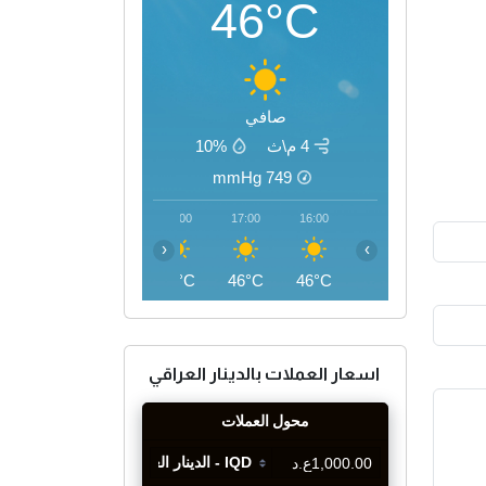
46°C
صافي
4 م\ث
10%
mmHg
749
20:00
19:00
18:00
17:00
16:00
‹
›
41°C
43°C
45°C
46°C
46°C
اسعار العملات بالدينار العراقي