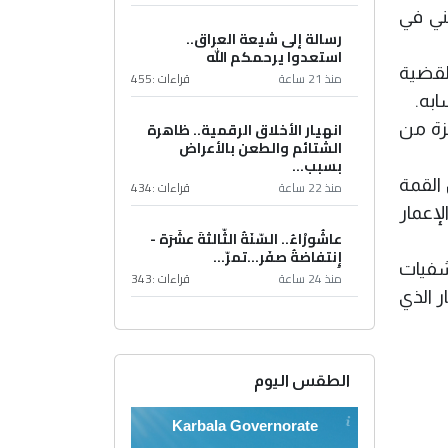
ني في
رسالة إلى شيعة العراق..
استعدوا يرحمكم الله
لقضية
منذ 21 ساعة
قراءات :
455
به.
انهيار الأخلاق الرقمية.. ظاهرة
زة من
الشتائم والطعن بالأعراض
بسبب...
القمة
منذ 22 ساعة
قراءات :
434
إعمار
عاشُورْاءُ.. السّنَةُ الثّالثةَ عشَرَة -
إِنتفاضةُ صفَر…تمرّ...
تشفيات
منذ 24 ساعة
قراءات :
343
ر الذي
الطقس اليوم
Karbala Governorate