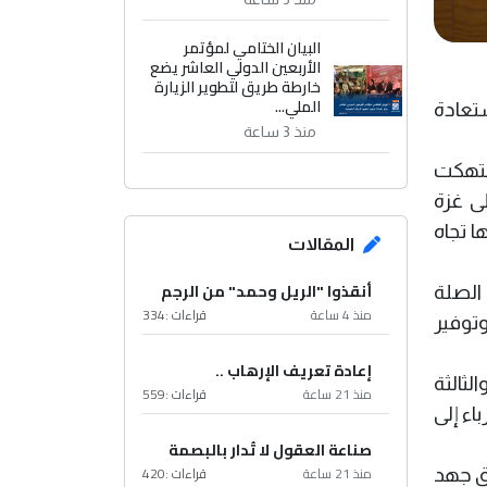
البيان الختامي لمؤتمر
الأربعين الدولي العاشر يضع
خارطة طريق لتطوير الزيارة
الملي...
تعادة
منذ 3 ساعة
نتهكت
 على غزة
ا تجاه
المقالات
أنقذوا "الريل وحمد" من الرجم
 الصلة
منذ 4 ساعة
قراءات :
334
وتوفير
إعادة تعريف الإرهاب ..
لثالثة
منذ 21 ساعة
قراءات :
559
اء إلى
صناعة العقول لا تُدار بالبصمة
منذ 21 ساعة
قراءات :
420
اق جهد