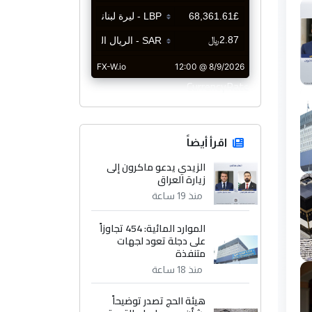
CurrencyRate
اقرأ أيضاً
الزيدي يدعو ماكرون إلى
زيارة العراق
منذ 19 ساعة
الموارد المائية: 454 تجاوزاً
على دجلة تعود لجهات
متنفذة
منذ 18 ساعة
هيئة الحج تصدر توضيحاً