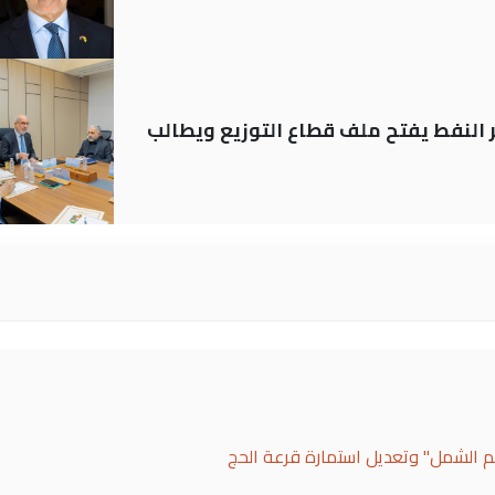
ير النفط يفتح ملف قطاع التوزيع ويطالب
لم الشمل" وتعديل استمارة قرعة الحج