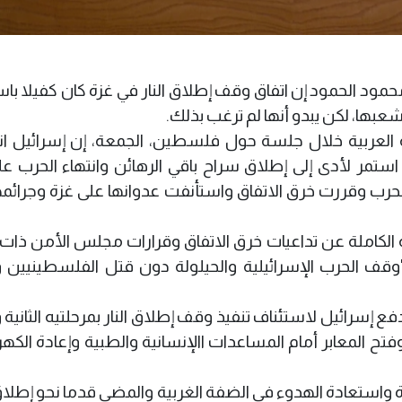
ود الحمود إن اتفاق وقف إطلاق النار في غزة كان كفيلا باس
عبها، لكن يبدو أنها لم ترغب بذلك.
 العربية خلال جلسة حول فلسطين، الجمعة، إن إسرائيل ا
 بموجبه تسليم 33 رهينة ولو استمر لأدى إلى إطلاق سراح باقي الرهائن وانتهاء الحرب
 الحرب وقررت خرق الاتفاق واستأنفت عدوانها على غزة وجرائمه
ة الكاملة عن تداعيات خرق الاتفاق وقرارات مجلس الأمن ذات
ل على "وقف الحرب الإسرائيلية والحيلولة دون قتل الفلسطينيين 
سرائيل لاستئناف تنفيذ وقف إطلاق النار بمرحلتيه الثانية وا
تح المعابر أمام المساعدات االإنسانية والطبية وإعادة الكهرب
زة واستعادة الهدوء في الضفة الغربية والمضي قدما نحو إطل