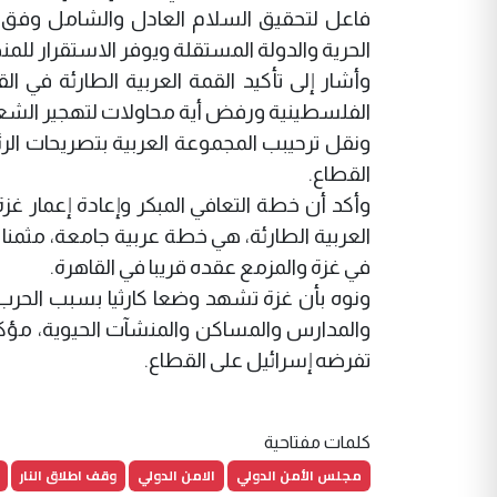
فاعل لتحقيق السلام العادل والشامل وفق
الحرية والدولة المستقلة ويوفر الاستقرار للم
وأشار إلى تأكيد القمة العربية الطارئة في 
الفلسطينية ورفض أية محاولات لتهجير الشع
ونقل ترحيبب المجموعة العربية بتصريحات ال
القطاع.
وأكد أن خطة التعافي المبكر وإعادة إعمار
العربية الطارئة، هي خطة عربية جامعة، مثم
في غزة والمزمع عقده قريبا في القاهرة.
ونوه بأن غزة تشهد وضعا كارثيا بسبب الحرب ا
والمدارس والمساكن والمنشآت الحيوية، مؤكدا
تفرضه إسرائيل على القطاع.
كلمات مفتاحية
مجلس الأمن الدولي
الامن الدولي
وقف اطلاق النار