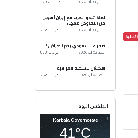
الأثنين 03 آب 2026
قراءات :
1705
لماذا تبدو الحرب مع إيران أسهل
من التفاوض معها؟
الأثنين 03 آب 2026
قراءات :
752
لأهلية
صحراء السعودي بدم العراقي !
الأحد 02 آب 2026
قراءات :
838
الأكشن بنسخته العراقية
الأحد 02 آب 2026
قراءات :
762
الطقس اليوم
Karbala Governorate
41°C