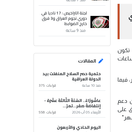
لجنة التراخيص : 17 ناديا في
ي
دوري نجوم العراق و3 فرق
خارج الضوابط
منذ 9 ساعة
 تكون
 الاهلية خلال شهر حزيران الجاري 7000 دينار للخط العادي وبمعدل تشغيل 9 ساعات
المقالات
حتمية حصر السلاح المنفلت بيد
الدولة العراقية
 فيما
منذ 10 ساعة
قراءات :
375
عاشُورْاءُ.. السّنَةُ الثّالثةَ عشَرَة -
ن دعم
إِنتفاضةُ صفَر…تمرّ...
ق على
الأربعاء 05 آب 2026
قراءات :
558
اليوم الحادي والأربعون