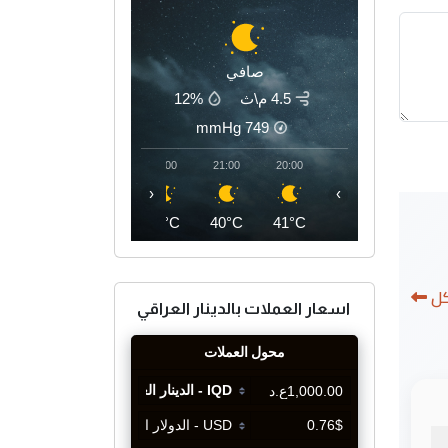
صافي
4.5 م\ث
12%
mmHg
749
00:00
23:00
22:00
21:00
20:00
‹
›
36°C
37°C
39°C
40°C
41°C
كل
اسعار العملات بالدينار العراقي