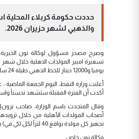
حددت حكومة كربلاء المحلية اس
والذهبي لشهر حزيران 2026.
وصرح مصدر مسؤول لوكالة نون الخبرية، ال
يوميا و12000 دينار للخط الذهبي طيلة 24 ساعة وبالتناوب مع التيار الوطني
أعلنت وزارة النفط، اليوم الجمعة الماضية ،
أكدت أن الفترة المقبلة ستشهد تحسناً واستقر
وقال المتحدث باسم الوزارة، صاحب بزون،
أصحاب المولدات الأهلية من خلال تزويدهم 
تجهيز كل مولدة بواقع 40 لتراً لكل (كي في) بسعر 200 دينار للتر الواحد بدلاً من 400 دينار، ولمدة ثلاثة أشهر"
وكالة نون خاص