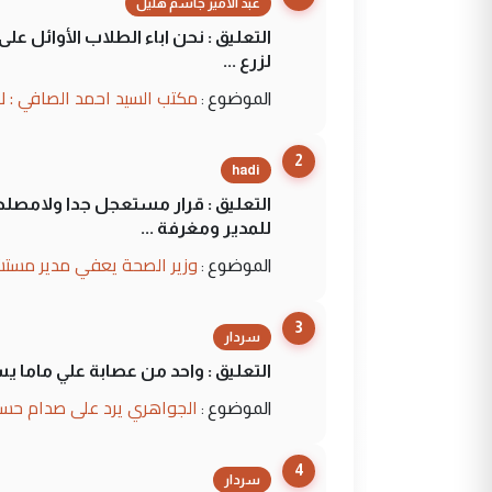
عبد الأمير جاسم هليل
التعليق : نحن اباء الطلاب الأوائل ع
لزرع ...
مكتب السيد احمد الصافي : ل
الموضوع :
2
hadi
التعليق : قرار مستعجل جدا ولامصلحة
للمدير ومغرفة ...
وزير الصحة يعفي مدير مستش
الموضوع :
3
سردار
التعليق : واحد من عصابة علي ماما ي
الجواهري يرد على صدام حسي
الموضوع :
4
سردار