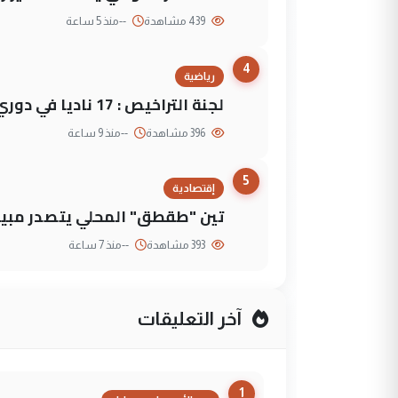
439 مشاهدة
--
منذ 5 ساعة
4
رياضية
لجنة التراخيص : 17 ناديا في دوري نجوم العراق و3 فرق خارج الضوابط
396 مشاهدة
--
منذ 9 ساعة
5
إقتصادية
تين "طقطق" المحلي يتصدر مبيع
393 مشاهدة
--
منذ 7 ساعة
آخر التعليقات
1