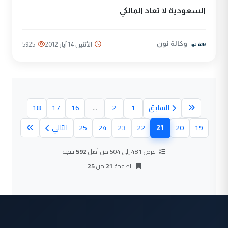
السعودية لا تعاد المالكي
وكالة نون
الأثنين 14 آيار 2012
5925
السابق
1
2
...
16
17
18
21
19
20
22
23
24
25
التالي
(الصفحة الحالية)
عرض 481 إلى 504 من أصل
592
نتيجة
الصفحة
21
من
25