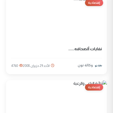
إقتصادية
نفايات ألصحافه......
وكالة نون
الأحد 29 حزيران 2008
4760
إقتصادية