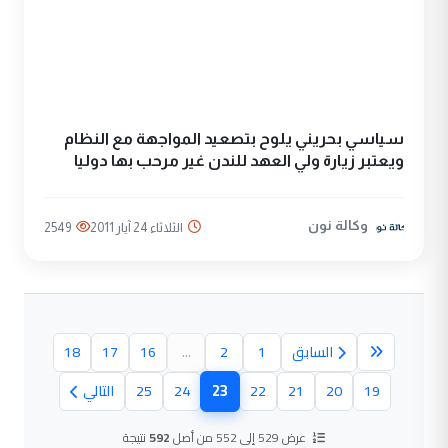
سياسي بحريني يلوح بتصعيد المواجهة مع النظام
ويعتبر زيارة ولي العهد للندن غير مرحب بها دوليا
وكالة نون
الثلاثاء 24 آيار 2011
2549
السابق
1
2
...
16
17
18
23
19
20
21
22
24
25
التالي
(الصفحة الحالية)
عرض 529 إلى 552 من أصل
592
نتيجة