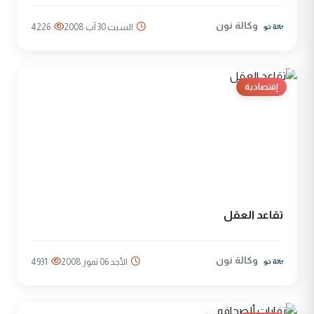
وكالة نون
السبت 30 آب 2008
4226
إقتصادية
تقاعد العقل
وكالة نون
الأحد 06 تموز 2008
4931