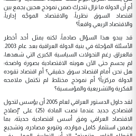
أم أن الدولة ما تزال تتحرك ضمن نموذج هجين يجمع بين
اقتصاد السوق نظرياً، والاقتصاد الموجَّه إدارياً،
والاقتصاد الريعي واقعاً؟
قد يبدو هذا السؤال صادماً، لكنه يمثل أحد أخطر
الأسئلة المؤجلة في بنية الدولة العراقية بعد عام 2003.
فالعراق، رغم التحولات السياسية الكبرى التي شهدها،
لم يحسم حتى الآن هويته الاقتصادية بصورة واضحة؛
هل نحن أمام اقتصاد سوق حقيقي؟ أم اقتصاد تقوده
الدولة مركزياً؟ أم نموذج مختلط لم تكتمل ملامحه
الفكرية والتشريعية والمؤسسية؟
لقد حاول الدستور العراقي لعام 2005 أن يؤسس لتحول
اقتصادي جديد عندما نصت المادة (25) على "إصلاح
الاقتصاد العراقي وفق أسس اقتصادية حديثة، بما
يضمن استثمار كامل موارده، وتنويع مصادره، وتشجيع
القطاع الخاص وتنميته". إلا أن التطبيق العملي بقي