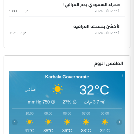
صحراء السعودي بدم العراقي !
الأحد 02 آب 2026
قراءات :
1003
الأكشن بنسخته العراقية
الأحد 02 آب 2026
قراءات :
917
الطقس اليوم
Karbala Governorate
32°C
صافي
3.7 م\ث
27%
750
mmHg
11:00
10:00
09:00
08:00
07:00
06:00
‹
›
43°C
41°C
38°C
36°C
33°C
32°C