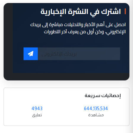
إحصائيات سريعة
4943
644,135,534
مشاهدة
تعليق