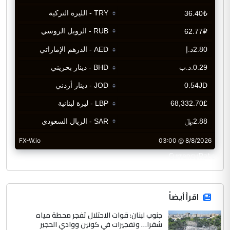
CurrencyRate
اقرأ أيضاً
جنوب لبنان: قوات الاحتلال تفجر محطة مياه
شقرا… وتفجيرات في كونين ووادي الحجير