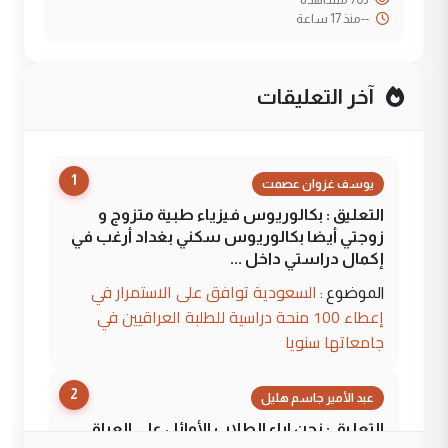
--
منذ 17 ساعة
آخر التعليقات
1
يوسف غزوان عصمت
التعليق : بكالوريوس فيزياء طبية متزوج و
زوجتي أيضا بكالوريوس سكني بغداد أرغب في
إكمال دراستي داخل ...
السعودية توافق على الاستمرار في
الموضوع :
إعطاء 100 منحة دراسية للطلبة العراقيين في
جامعاتها سنويا
2
عبد الأمير جاسم هليل
التعليق : نحن اباء الطلاب الأوائل على العراق