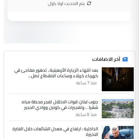
نتشرف بلقاء السيد احمد الصافي في العتبات
يتم التحديث اولا باول
الحسنية لزرع ...
مكتب السيد احمد الصافي : لا يوجود
الموضوع :
لدينا اي حساب على الفيس بوك وتويتر
3
hadi
التعليق : قرار مستعجل جدا ولامصلحة فيه
آخر الاضافات
للوزاره ولا للمواطن القرار الصائب يكون بعد
الاستماع للمدير ومغرفة ...
بعد انتهاء الزيارة الأربعينية.. تدهور مفاجئ في
كهرباء كربلاء وساعات الانقطاع تصل...
وزير الصحة يعفي مدير مستشفى الكرخ
الموضوع :
العام في بغداد
منذ 7 ساعة
جنوب لبنان: قوات الاحتلال تفجر محطة مياه
4
سردار
شقرا… وتفجيرات في كونين ووادي الحجير
التعليق : واحد من عصابة علي ماما يسقط
منذ 8 ساعة
جنسية الرافد الثالث للعراق ومن اصول عريقة
ابا فرات ...
الداخلية : ارتفاع في معدل الشائعات خلال الفترة
الاخيرة
الجواهري يرد على صدام حسين سل
الموضوع :