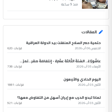
منذ 9 ساعة
المقالات
حتمية حصر السلاح المنفلت بيد الدولة العراقية
الخميس 06 آب 2026
قراءات :
620
عاشُورْاءُ.. السّنَةُ الثّالثةَ عشَرَة - إِنتفاضةُ صفَر…تمرّ...
الأربعاء 05 آب 2026
قراءات :
738
اليوم الحادي والأربعون
الأثنين 03 آب 2026
قراءات :
1881
لماذا تبدو الحرب مع إيران أسهل من التفاوض معها؟
الأثنين 03 آب 2026
قراءات :
921