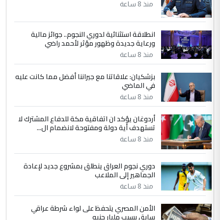
مضجعيك يابن الزنا (نص كامل)
منذ 8 ساعة
انطلاقة استثنائية لدوري النجوم.. جوائز مالية
5
سردار
ورعاية جديدة وظهور مؤثر لأحمد راضي
التعليق : واحد من عصابة علي ماما يسقط
منذ 8 ساعة
جنسية الرافد الثالث للعراق ومن اصول عريقة
ابا فرات ...
بزشكيان: علاقاتنا مع جيراننا أفضل مما كانت عليه
في الماضي
الجواهري يرد على صدام حسين سل
الموضوع :
مضجعيك يابن الزنا (نص كامل)
منذ 8 ساعة
أردوغان يؤكد ان اتفاقية مكة للدفاع المشترك لا
تستهدف أية دولة ومفتوحة لانضمام ال...
منذ 8 ساعة
دوري نجوم العراق ينطلق بمشروع جديد لإعادة
الجماهير إلى الملاعب
منذ 8 ساعة
الأمن المصري يتحفظ على لواء شرطة عراقي
سابق بسبب مليار جنيه