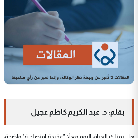
بقلم: د. عبد الكريم كاظم عجيل
هل يمتلك العراق اليوم فعلاً "عقيدة اقتصادية" واضحة،