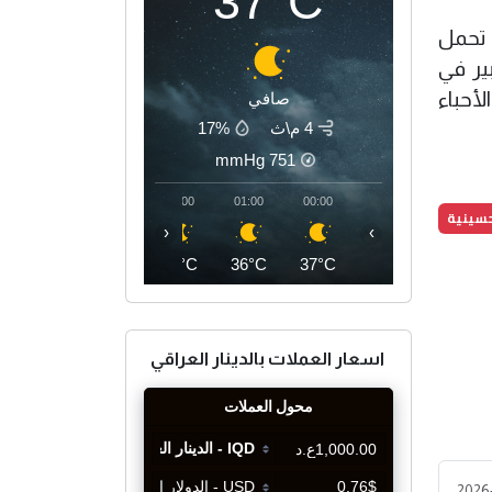
37°C
 تحمل
ير في
أحباء
صافي
4 م\ث
17%
mmHg
751
04:00
03:00
02:00
01:00
00:00
حسينية
‹
›
33°C
34°C
35°C
36°C
37°C
اسعار العملات بالدينار العراقي
2026