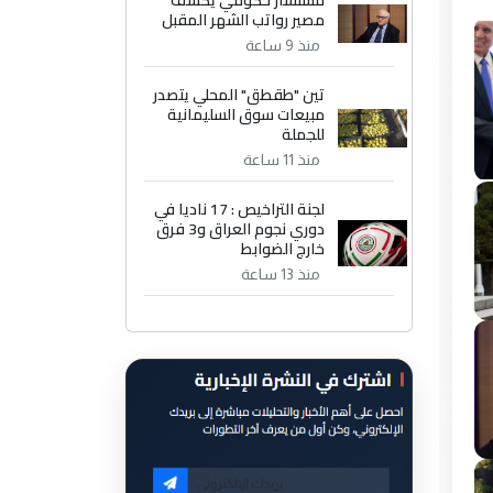
مستشار حكومي يكشف
مصير رواتب الشهر المقبل
منذ 9 ساعة
تين "طقطق" المحلي يتصدر
مبيعات سوق السليمانية
للجملة
منذ 11 ساعة
لجنة التراخيص : 17 ناديا في
دوري نجوم العراق و3 فرق
خارج الضوابط
منذ 13 ساعة