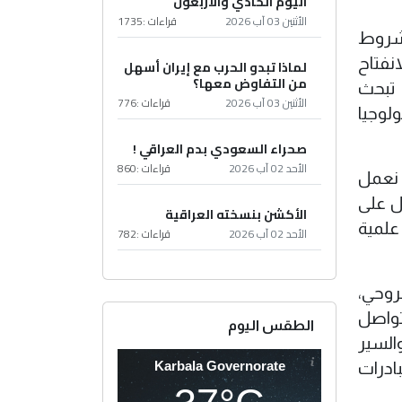
اليوم الحادي والأربعون
الأثنين 03 آب 2026
قراءات :
1735
 شروط
نفتاح
لماذا تبدو الحرب مع إيران أسهل
من التفاوض معها؟
ا تبحث
الأثنين 03 آب 2026
قراءات :
776
لوجيا
صحراء السعودي بدم العراقي !
الأحد 02 آب 2026
قراءات :
860
 نعمل
ل على
الأكشن بنسخته العراقية
علمية
الأحد 02 آب 2026
قراءات :
782
لروحي،
تواصل
الطقس اليوم
والسير
Karbala Governorate
بادرات