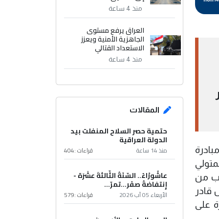
منذ 4 ساعة
العراق يرفع مستوى
الجاهزية الأمنية ويعزز
الاستعداد القتالي
منذ 4 ساعة
المقالات
حتمية حصر السلاح المنفلت بيد
الدولة العراقية
منذ 14 ساعة
قراءات :
404
بادرة
لمتولي
عاشُورْاءُ.. السّنَةُ الثّالثةَ عشَرَة -
ضب من
إِنتفاضةُ صفَر…تمرّ...
ل قادر
الأربعاء 05 آب 2026
قراءات :
579
ة على