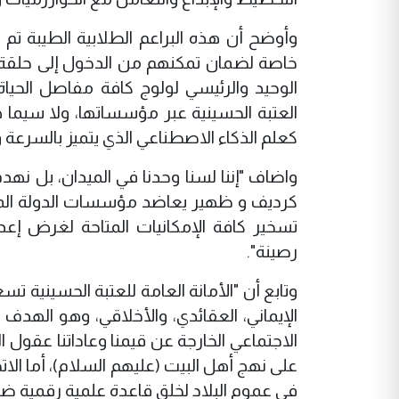
وأوضح أن هذه البراعم الطلابية الطيبة تم
خاصة لضمان تمكنهم من الدخول إلى حلقة الت
الوحيد والرئيسي لولوج كافة مفاصل الحياة، 
العتبة الحسينية عبر مؤسساتها، ولا سيما ه
كعلم الذكاء الاصطناعي الذي يتميز بالسرعة وال
واضاف "إننا لسنا وحدنا في الميدان، بل نهد
كرديف و ظهير يعاضد مؤسسات الدولة المختل
تسخير كافة الإمكانيات المتاحة لغرض إع
رصينة".
وتابع أن "الأمانة العامة للعتبة الحسينية تس
الإيماني، العقائدي، والأخلاقي، وهو الهد
الاجتماعي الخارجة عن قيمنا وعاداتنا عقول ال
على نهج أهل البيت (عليهم السلام)، أما الات
في عموم البلاد لخلق قاعدة علمية رقمية ضخمة