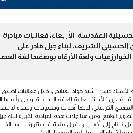
لحسينية المقدسة، الأربعاء، فعاليات مبادرة
صحن الحسيني الشريف، لبناء جيل قادر على
 الخوارزميات ولغة الأرقام بوصفها لغة العصر
ة الأستاذ حسن رشيد جواد العبايجي، خلال فعاليات اطلاق م
لشريف، إن "الأمانة العامة للعتبة الحسينية، وعلى رأسها ا
 المهدي الكربلائي، لديها أهداف وطموحات وعطاء لا ين
طوير الواقع، ومن هنا جاءت هذه المبادرة الكبيرة لبناء جي
، بل تحتاج إلى أذهان وعقول متفتحة ومتنورة لديها القدر
غة الأرقام التي تمثل لغة العصر الحالية".