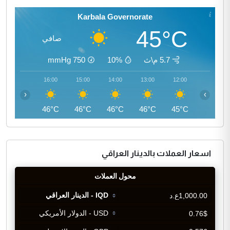
Karbala Governorate
45°C
صافي
5.7 م\ث
10%
750
mmHg
17:00
16:00
15:00
14:00
13:00
12:00
‹
›
45°C
46°C
46°C
46°C
46°C
45°C
اسعار العملات بالدينار العراقي