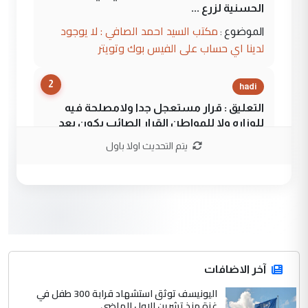
الحسنية لزرع ...
مكتب السيد احمد الصافي : لا يوجود
الموضوع :
لدينا اي حساب على الفيس بوك وتويتر
2
hadi
التعليق : قرار مستعجل جدا ولامصلحة فيه
للوزاره ولا للمواطن القرار الصائب يكون بعد
الاستماع للمدير ومغرفة ...
يتم التحديث اولا باول
وزير الصحة يعفي مدير مستشفى الكرخ
الموضوع :
العام في بغداد
3
سردار
التعليق : واحد من عصابة علي ماما يسقط
جنسية الرافد الثالث للعراق ومن اصول عريقة
ابا فرات ...
آخر الاضافات
الجواهري يرد على صدام حسين سل
اليونيسف توثق استشهاد قرابة 300 طفل في
الموضوع :
غزة منذ تشرين الاول الماضي
مضجعيك يابن الزنا (نص كامل)