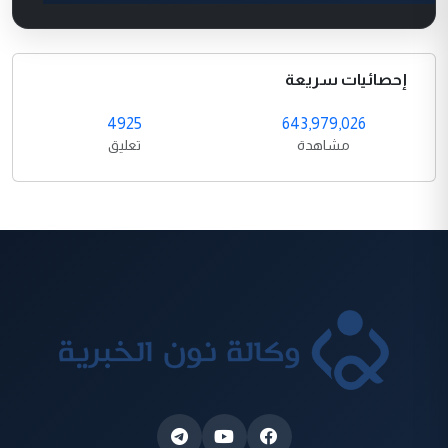
إحصائيات سريعة
4925
643,979,026
مشاهدة
تعليق