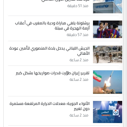
منذ 51 دقيقة
4
سردار
برشلونة يلغي مباراة ودية بالمغرب في أعقاب
التعليق : واحد من عصابة علي ماما يسقط
أزمة الهجرة في سبتة
جنسية الرافد الثالث للعراق ومن اصول عريقة
منذ 57 دقيقة
ابا فرات ...
الجواهري يرد على صدام حسين سل
الموضوع :
الجيش اللبناني يدخل بلدة المنصوري لتأمين عودة
مضجعيك يابن الزنا (نص كامل)
الأهالي
منذ 2 ساعة
5
حيدر عاشور
تقرير: إيران طوّرت قدرات صواريخها بشكل كبير
التعليق : تحياتي لك استاذ حامدتركان. كلام
منذ 2 ساعة
دقيق ومسؤول؛ فالاستثمار الحقيقي للإنسان
وثروات البلد يعتمد على الكفاءة ...
بين الإهمال واغتصاب الأرض.. بلاد
الموضوع :
الأنواء الجوية: معدلات الحرارة المرتفعة مستمرة
الرافدين تعاني الجفاف والتصحر!!
دون تغيير
منذ 2 ساعة