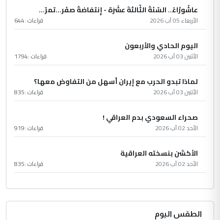
عاشُورْاءُ.. السّنَةُ الثّالثةَ عشَرَة - إِنتفاضةُ صفَر…تمرّ...
الأربعاء 05 آب 2026
قراءات :
644
اليوم الحادي والأربعون
الأثنين 03 آب 2026
قراءات :
1794
لماذا تبدو الحرب مع إيران أسهل من التفاوض معها؟
الأثنين 03 آب 2026
قراءات :
835
صحراء السعودي بدم العراقي !
الأحد 02 آب 2026
قراءات :
919
الأكشن بنسخته العراقية
الأحد 02 آب 2026
قراءات :
835
الطقس اليوم