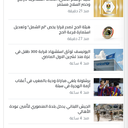
وحصر السلاح مستمر
الجواهري يرد على صدام حسين سل
الموضوع :
منذ 21 دقيقة
مضجعيك يابن الزنا (نص كامل)
هيئة الحج تصدر قرارا يخص "لم الشمل" وتعديل
5
استمارة قرعة الحج
سردار
منذ 27 دقيقة
التعليق : واحد من عصابة علي ماما يسقط
جنسية الرافد الثالث للعراق ومن اصول عريقة
اليونيسف توثق استشهاد قرابة 300 طفل في
ابا فرات ...
غزة منذ تشرين الاول الماضي
الجواهري يرد على صدام حسين سل
الموضوع :
منذ 4 ساعة
مضجعيك يابن الزنا (نص كامل)
برشلونة يلغي مباراة ودية بالمغرب في أعقاب
أزمة الهجرة في سبتة
منذ 4 ساعة
الجيش اللبناني يدخل بلدة المنصوري لتأمين عودة
الأهالي
منذ 4 ساعة