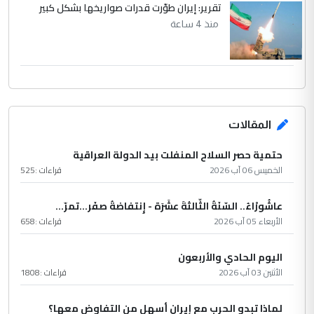
تقرير: إيران طوّرت قدرات صواريخها بشكل كبير
منذ 4 ساعة
المقالات
حتمية حصر السلاح المنفلت بيد الدولة العراقية
الخميس 06 آب 2026
قراءات :
525
عاشُورْاءُ.. السّنَةُ الثّالثةَ عشَرَة - إِنتفاضةُ صفَر…تمرّ...
الأربعاء 05 آب 2026
قراءات :
658
اليوم الحادي والأربعون
الأثنين 03 آب 2026
قراءات :
1808
لماذا تبدو الحرب مع إيران أسهل من التفاوض معها؟