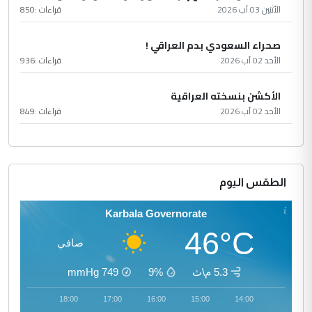
الأثنين 03 آب 2026
قراءات :
850
صحراء السعودي بدم العراقي !
الأحد 02 آب 2026
قراءات :
936
الأكشن بنسخته العراقية
الأحد 02 آب 2026
قراءات :
849
الطقس اليوم
Karbala Governorate
46°C
صافي
5.3 م\ث
9%
749
mmHg
19:00
18:00
17:00
16:00
15:00
14:00