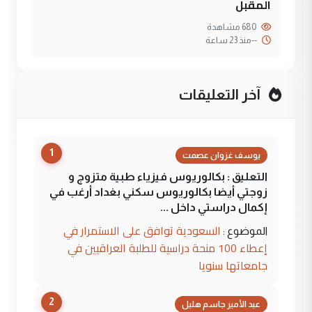
المقبل
680 مشاهدة
--
منذ 23 ساعة
آخر التعليقات
1
يوسف غزوان عصمت
التعليق : بكالوريوس فيزياء طبية متزوج و
زوجتي أيضا بكالوريوس سكني بغداد أرغب في
إكمال دراستي داخل ...
السعودية توافق على الاستمرار في
الموضوع :
إعطاء 100 منحة دراسية للطلبة العراقيين في
جامعاتها سنويا
2
عبد الأمير جاسم هليل