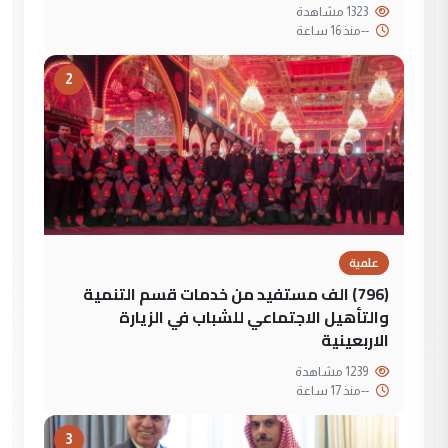
1323 مشاهدة
--
منذ 16 ساعة
2
علمية
(796) الف مستفيد من خدمات قسم التنمية
والتأهيل الاجتماعي للشباب في الزيارة
الاربعينية
1239 مشاهدة
--
منذ 17 ساعة
3