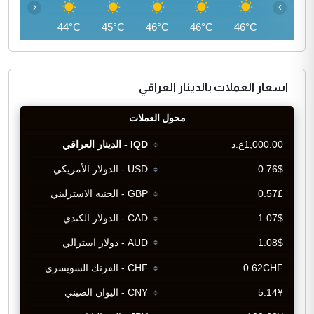
‹
›
42°C
44°C
45°C
46°C
46°C
46°C
اسعار العملات بالدينار العراقي