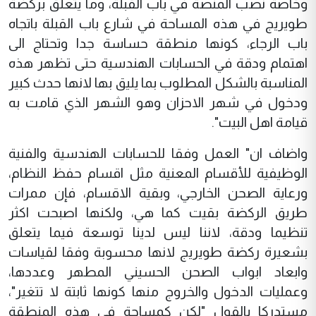
وخاصة نصب المنصة في باب القبلة، وما يتعلق بركضة
طويريج في هذه المساحة في شارع باب القبلة باتجاه
باب الرجاء، كونها منطقة حساسة جدا وتحتاج الى
اهتمام ودقة في الحسابات الهندسية حتى تظهر هذه
المناسبة بالشكل المطلوب بما يليق بها لانها حدث كبير
ودخول في شهر الاحزان وهو الشهر الذي قامت به
قيامة اهل البيت".
واضاف ان" العمل وفقا للحسابات الهندسية والفنية
الوظيفية للأقسام المعنية مثل اقسام حفظ النظام،
ورعاية الصحن الخارجي، وبقية الاقسام، فإن ممرات
طريق الركضة بقيت كما هي، ولكنها اصبحت اكثر
تنظيما ودقة، لاننا ليس لدينا توسعة فيما يتعلق
بشعيرة ركضة طويريج لانها محسوبة وفقا لقياسات
وابعاد ابواب الصحن الحسيني المطهر وعددها،
وعمليات الدخول والخروج منها كونها ثابتة لا تتغير"،
مستدركا بالقول "لكن كمساحة في هذه المنطقة