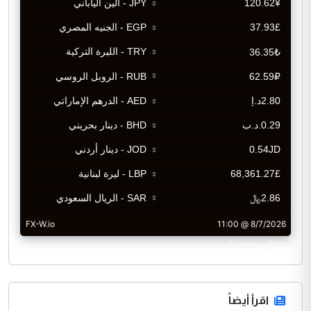
CurrencyRate
اقرأ أيضاً