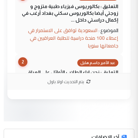
التعليق : بكالوريوس فيزياء طبية متزوج و
زوجتي أيضا بكالوريوس سكني بغداد أرغب في
إكمال دراستي داخل ...
السعودية توافق على الاستمرار في
الموضوع :
إعطاء 100 منحة دراسية للطلبة العراقيين في
جامعاتها سنويا
2
عبد الأمير جاسم هليل
التعليق : نحن اباء الطلاب الأوائل على العراق
نتشرف بلقاء السيد احمد الصافي في العتبات
يتم التحديث اولا باول
الحسنية لزرع ...
مكتب السيد احمد الصافي : لا يوجود
الموضوع :
لدينا اي حساب على الفيس بوك وتويتر
3
hadi
التعليق : قرار مستعجل جدا ولامصلحة فيه
آخر الاضافات
للوزاره ولا للمواطن القرار الصائب يكون بعد