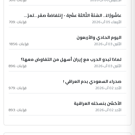
عاشُورْاءُ.. السّنَةُ الثّالثةَ عشَرَة - إِنتفاضةُ صفَر…تمرّ...
الأربعاء 05 آب 2026
قراءات :
709
اليوم الحادي والأربعون
الأثنين 03 آب 2026
قراءات :
1856
لماذا تبدو الحرب مع إيران أسهل من التفاوض معها؟
الأثنين 03 آب 2026
قراءات :
896
صحراء السعودي بدم العراقي !
الأحد 02 آب 2026
قراءات :
979
الأكشن بنسخته العراقية
الأحد 02 آب 2026
قراءات :
893