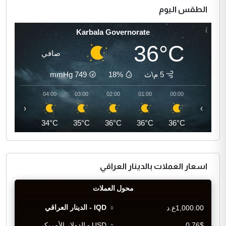
الطقس اليوم
Karbala Governorate
36°C
صافي
5 م\ث
18%
749
mmHg
05:00
04:00
03:00
02:00
01:00
00:00
‹
›
33°C
34°C
35°C
36°C
36°C
36°C
اسعار العملات بالدينار العراقي