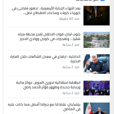
الاستماع للمدير ومغرفة ...
بعد انتهاء الزيارة الأربعينية.. تدهور مفاجئ في
كهرباء كربلاء وساعات الانقطاع تصل...
وزير الصحة يعفي مدير مستشفى الكرخ
الموضوع :
العام في بغداد
منذ 40 دقيقة
جنوب لبنان: قوات الاحتلال تفجر محطة مياه
4
سردار
شقرا… وتفجيرات في كونين ووادي الحجير
التعليق : واحد من عصابة علي ماما يسقط
منذ 2 ساعة
جنسية الرافد الثالث للعراق ومن اصول عريقة
ابا فرات ...
الداخلية : ارتفاع في معدل الشائعات خلال الفترة
الاخيرة
الجواهري يرد على صدام حسين سل
الموضوع :
مضجعيك يابن الزنا (نص كامل)
منذ 2 ساعة
انطلاقة استثنائية لدوري النجوم.. جوائز مالية
5
سردار
ورعاية جديدة وظهور مؤثر لأحمد راضي
التعليق : واحد من عصابة علي ماما يسقط
منذ 2 ساعة
جنسية الرافد الثالث للعراق ومن اصول عريقة
ابا فرات ...
بزشكيان: علاقاتنا مع جيراننا أفضل مما كانت عليه
في الماضي
الجواهري يرد على صدام حسين سل
الموضوع :