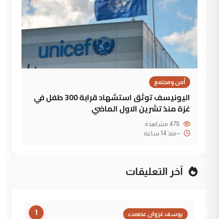
أمن ومجتمع
اليونيسف توثق استشهاد قرابة 300 طفل في
غزة منذ تشرين الاول الماضي
478 مشاهدة
--
منذ 14 ساعة
آخر التعليقات
1
يوسف غزوان عصمت