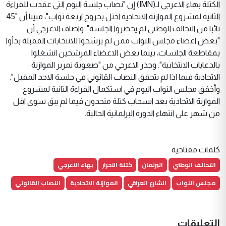
الكتلة بهاء الاعرجي لـ(IMN) إن "نصاب جلسة اليوم التي عقدت للقراءة
الثانية لمشروع الموازنة الاتحادية اختل بخروج اربعة نواب"، مبينا أن "45
نائبا من التحالف الوطني لم يحضروا الجلسة". واضاف الاعرجي أن
"بعض اعضاء مجلس النواب ممن لم يرشحوا للانتخابات المقبلة بدأوا
بمقاطعة الجلسات، بينما بعض الاعضاء المرشحين انشغلوا
بالدعايات الانتخابية". وحذر الاعرجي من "صعوبة تمرير الموازنة
الاتحادية فيما اذا لم يتحقق النصاب القانوني في جلسة الاحد المقبل".
وأخفق مجلس النواب اليوم في استكمال القراءة الثانية لمشروع
الموازنة الاتحادية بعد انسحاب كتلة متحدون فيما لم يبق سوى اقل
من شهر على انتهاء الدورة البرلمانية الحالية.
كلمات مفتاحية
التحالف الوطني
البرلمان
كتلة الاحرار
بهاء الاعرجي
مجلس النواب
الشارع العراقي
الموازنة الاتحادية
النصاب القانوني
التعليقات