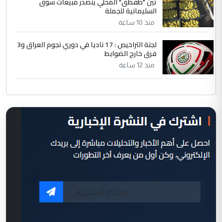
تين "طقطق" المحلي يتصدر مبيعات سوق
السليمانية للجملة
منذ 10 ساعة
لجنة التراخيص : 17 ناديا في دوري نجوم العراق و3
فرق خارج الضوابط
منذ 12 ساعة