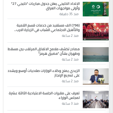
الجواهري يرد على صدام حسين سل
الاتحاد الخليجي يعلن جدول مباريات "خليجي 27"
الموضوع :
وأولى مواجهات العراق
مضجعيك يابن الزنا (نص كامل)
منذ 35 دقيقة
4
سردار
(796) الف مستفيد من خدمات قسم التنمية
والتأهيل الاجتماعي للشباب في الزيارة الارب...
التعليق : واحد من عصابة علي ماما يسقط
منذ 2 ساعة
جنسية الرافد الثالث للعراق ومن اصول عريقة
ابا فرات ...
مصادر تكشف ملامح الاتفاق المرتقب بين مسقط
الجواهري يرد على صدام حسين سل
الموضوع :
وطهران بشأن "مضيق هرمز"
مضجعيك يابن الزنا (نص كامل)
منذ 2 ساعة
الزيدي يمنح وكلاء الوزارات صلاحيات أوسع ويشدد
5
حيدر عاشور
على تسريع الإنجاز
التعليق : تحياتي لك استاذ حامدتركان. كلام
منذ 2 ساعة
دقيق ومسؤول؛ فالاستثمار الحقيقي للإنسان
وثروات البلد يعتمد على الكفاءة ...
تعرف على مقررات الجلسة الاعتيادية الثالثة عشرة
بين الإهمال واغتصاب الأرض.. بلاد
لمجلس الوزراء
الموضوع :
الرافدين تعاني الجفاف والتصحر!!
منذ 3 ساعة