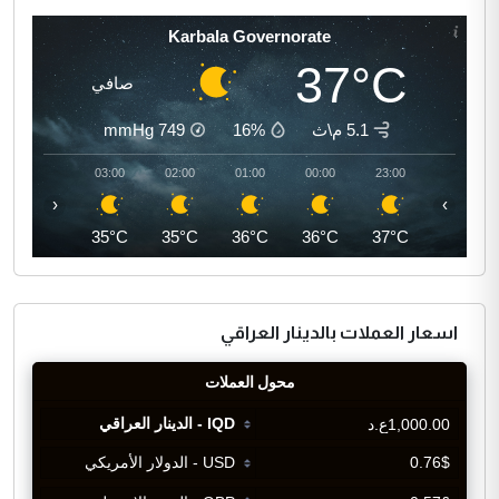
Karbala Governorate
37°C
صافي
5.1 م\ث
16%
749
mmHg
04:00
03:00
02:00
01:00
00:00
23:00
‹
›
35°C
35°C
35°C
36°C
36°C
37°C
اسعار العملات بالدينار العراقي