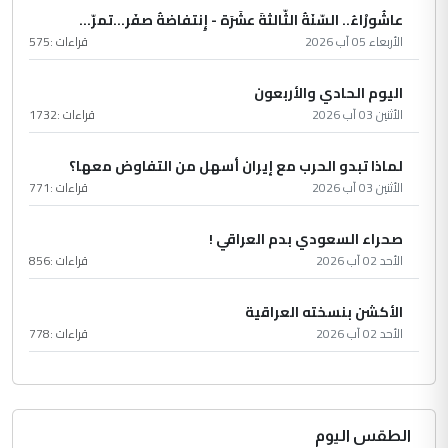
عاشُورْاءُ.. السّنَةُ الثّالثةَ عشَرَة - إِنتفاضةُ صفَر…تمرّ...
الأربعاء 05 آب 2026
قراءات :
575
اليوم الحادي والأربعون
الأثنين 03 آب 2026
قراءات :
1732
لماذا تبدو الحرب مع إيران أسهل من التفاوض معها؟
الأثنين 03 آب 2026
قراءات :
771
صحراء السعودي بدم العراقي !
الأحد 02 آب 2026
قراءات :
856
الأكشن بنسخته العراقية
الأحد 02 آب 2026
قراءات :
778
الطقس اليوم