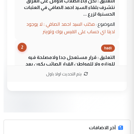
التعليق : نحن اباء الطلاب الأوائل على العراق
نتشرف بلقاء السيد احمد الصافي في العتبات
الحسنية لزرع ...
مكتب السيد احمد الصافي : لا يوجود
الموضوع :
لدينا اي حساب على الفيس بوك وتويتر
2
hadi
التعليق : قرار مستعجل جدا ولامصلحة فيه
للوزاره ولا للمواطن القرار الصائب يكون بعد
الاستماع للمدير ومغرفة ...
يتم التحديث اولا باول
وزير الصحة يعفي مدير مستشفى الكرخ
الموضوع :
العام في بغداد
3
سردار
التعليق : واحد من عصابة علي ماما يسقط
جنسية الرافد الثالث للعراق ومن اصول عريقة
ابا فرات ...
آخر الاضافات