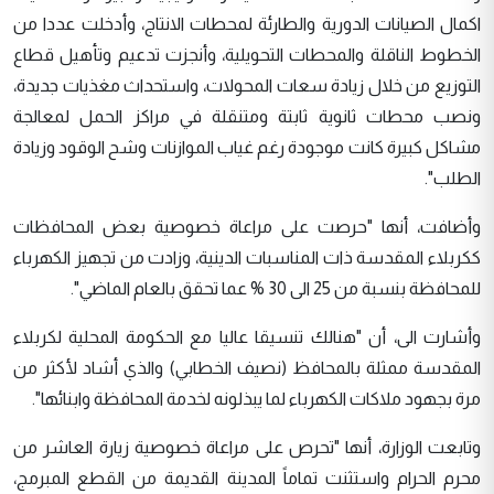
اكمال الصيانات الدورية والطارئة لمحطات الانتاج، وأدخلت عددا من
الخطوط الناقلة والمحطات التحويلية، وأنجزت تدعيم وتأهيل قطاع
التوزيع من خلال زيادة سعات المحولات، واستحداث مغذيات جديدة،
ونصب محطات ثانوية ثابتة ومتنقلة في مراكز الحمل لمعالجة
مشاكل كبيرة كانت موجودة رغم غياب الموازنات وشح الوقود وزيادة
الطلب".
وأضافت، أنها "حرصت على مراعاة خصوصية بعض المحافظات
ككربلاء المقدسة ذات المناسبات الدينية، وزادت من تجهيز الكهرباء
للمحافظة بنسبة من 25 الى 30 % عما تحقق بالعام الماضي".
وأشارت الى، أن "هنالك تنسيقا عاليا مع الحكومة المحلية لكربلاء
المقدسة ممثلة بالمحافظ (نصيف الخطابي) والذي أشاد لأكثر من
مرة بجهود ملاكات الكهرباء لما يبذلونه لخدمة المحافظة وابنائها".
وتابعت الوزارة، أنها "تحرص على مراعاة خصوصية زيارة العاشر من
محرم الحرام واستثنت تماماً المدينة القديمة من القطع المبرمج،