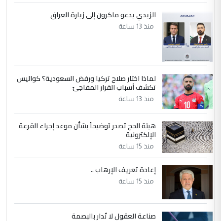
زوجتي أيضا بكالوريوس سكني بغداد أرغب في
إكمال دراستي داخل ...
الزيدي يدعو ماكرون إلى زيارة العراق
السعودية توافق على الاستمرار في
منذ 13 ساعة
الموضوع :
إعطاء 100 منحة دراسية للطلبة العراقيين في
جامعاتها سنويا
لماذا اختار صلاح تركيا ورفض السعودية؟ كواليس
5
عبد الأمير جاسم هليل
تكشف أسباب القرار المفاجئ
التعليق : نحن اباء الطلاب الأوائل على العراق
منذ 13 ساعة
نتشرف بلقاء السيد احمد الصافي في العتبات
الحسنية لزرع ...
هيئة الحج تصدر توضيحاً بشأن موعد إجراء القرعة
مكتب السيد احمد الصافي : لا يوجود
الإلكترونية
الموضوع :
لدينا اي حساب على الفيس بوك وتويتر
منذ 15 ساعة
إعادة تعريف الإرهاب ..
منذ 15 ساعة
صناعة العقول لا تُدار بالبصمة