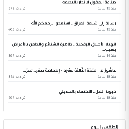
صناعة العقول لا تُدار بالبصمة
منذ 15 ساعة
قراءات :
372
رسالة إلى شيعة العراق.. استعدوا يرحمكم الله
منذ 15 ساعة
قراءات :
405
انهيار الأخلاق الرقمية.. ظاهرة الشتائم والطعن بالأعراض
بسبب...
منذ 16 ساعة
قراءات :
397
عاشُورْاءُ.. السّنَةُ الثّالثةَ عشَرَة - إِنتفاضةُ صفَر…تمرّ...
منذ 18 ساعة
قراءات :
314
خيوط الظل.. الاكتفاء بالجميلي
منذ 18 ساعة
قراءات :
297
الطقس اليوم