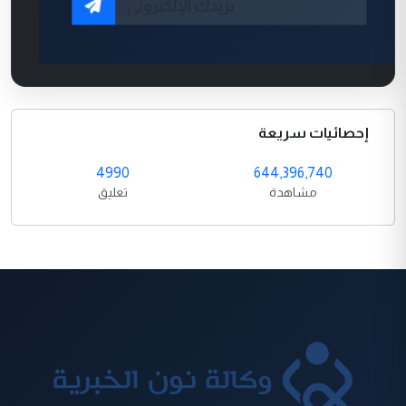
إحصائيات سريعة
4990
644,396,740
مشاهدة
تعليق