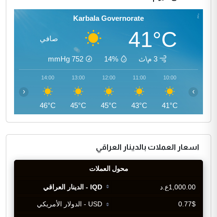
Karbala Governorate
41°C
صافي
3 م\ث
14%
752
mmHg
15:00
14:00
13:00
12:00
11:00
10:00
‹
›
46°C
46°C
45°C
45°C
43°C
41°C
اسعار العملات بالدينار العراقي