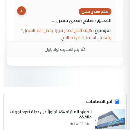
2
صلاح مهدي حسن
التعليق : صلاح مهدي حسن ...
هيئة الحج تصدر قرارا يخص "لم الشمل"
الموضوع :
وتعديل استمارة قرعة الحج
يتم التحديث اولا باول
3
hadi
التعليق : تحيه اخويه حسينيه اي انسان مهما
كان محدود المعرفه بتفاصيل احداث المنطقه
يقول بما لايقبل ...
أردوغان يؤكد ان اتفاقية مكة للدفاع
الموضوع :
المشترك لا تستهدف أية دولة ومفتوحة لانضمام
الدول الشقيقة
آخر الاضافات
الموارد المائية: 454 تجاوزاً على دجلة تعود لجهات
4
متنفذة
يوسف غزوان عصمت
منذ 12 ساعة
التعليق : بكالوريوس فيزياء طبية متزوج و