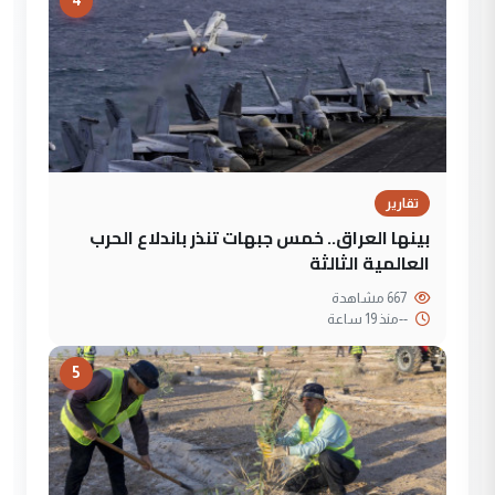
4
تقارير
بينها العراق.. خمس جبهات تنذر باندلاع الحرب
العالمية الثالثة
667 مشاهدة
--
منذ 19 ساعة
5