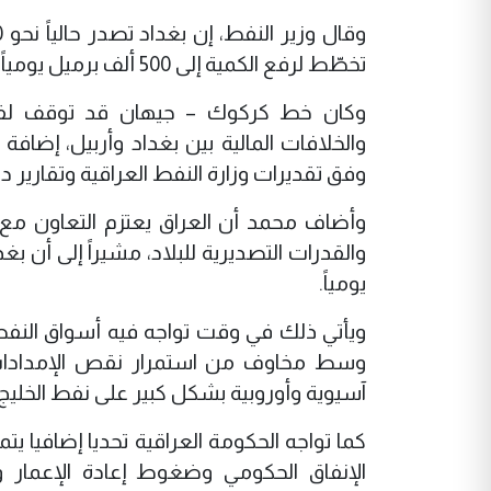
تخطّط لرفع الكمية إلى 500 ألف برميل يومياً خلال الفترة المقبلة، في إطار جهود توسيع منافذ التصدير البديلة.
وكان خط كركوك – جيهان قد توقف لفترا
والخلافات المالية بين بغداد وأربيل، إضافة
وفق تقديرات وزارة النفط العراقية وتقارير 
وأضاف محمد أن العراق يعتزم التعاون مع من
والقدرات التصديرية للبلاد، مشيراً إلى أن 
يومياً.
ويأتي ذلك في وقت تواجه فيه أسواق النفط
وسط مخاوف من استمرار نقص الإمدادات و
آسيوية وأوروبية بشكل كبير على نفط الخليج.
كما تواجه الحكومة العراقية تحديا إضافيا يت
الإنفاق الحكومي وضغوط إعادة الإعمار و