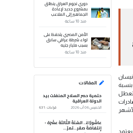
دوري نجوم العراق ينطلق
بمشروع جديد لإعادة
الجماهير إلى الملاعب
منذ 10 ساعة
الأمن المصري يتحفظ على
لواء شرطة عراقي سابق
بسبب مليار جنيه
منذ 10 ساعة
نيسان
المقالات
حرب، أي بنسبة
ذ تعطل
حتمية حصر السلاح المنفلت بيد
الدولة العراقية
ادرات
الخميس 06 آب 2026
قراءات :
631
لأشهر
عاشُورْاءُ.. السّنَةُ الثّالثةَ عشَرَة -
إِنتفاضةُ صفَر…تمرّ...
يعتمد