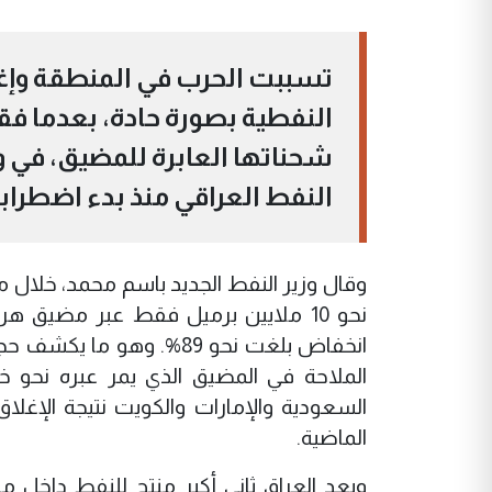
تسببت الحرب في المنطقة وإغ
شحناتها العابرة للمضيق، في و
النفط العراقي منذ بدء اضطرابا
وقال وزير النفط الجديد باسم محمد، خلال م
انخفاض بلغت نحو 89%. وه
الملاحة في المضيق الذي يمر عبره نحو خ
السعودية والإمارات والكويت نتيجة الإغل
الماضية.
ويعد العراق ثاني أكبر منتج للنفط داخل م