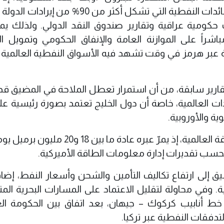
الاقتصاد العراقي بصورة شبه كاملة على العائدات النفطية التي تشكل أكثر من 90% م
ات حكومية عراقية وتقارير صندوق النقد الدولي. ولذلك يم
راً على الموازنة العامة والإنفاق الحكومي وتمويل ال
ية عبر هرمز في وقت تشهد فيه الأسواق النفطية العالمية 
تقارير سابقة، من أن استمرار تعطل الملاحة في المضيق قد
ادات العالمية، خاصة أن دول الخليج تعتمد بصورة رئيسية عل
ية والأوروبية.
ويمثل مضيق هرمز شرياناً حيوياً لسوق الطاقة العالمية، إذ يمرّ عبره عادة ما بين
بحسب تقديرات إدارة معلومات الطاقة الأميركية.
إلى ارتفاع تكاليف التأمين والشحن وأسعار النفط، إضاف
. وفي محاولة لتقليل الاعتماد على المسارات البحرية المت
 خط أنابيب كركوك – جيهان، بعد اتفاق بين الحكومة الع
دفقات النفطية عبر تركيا.