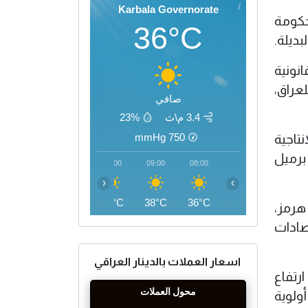
Karbala Governorate
أن الحكومة
36°C
نونية
عراق،
صافي
3.4 م\ث
23%
mmHg
750
تاجية
برميل
12:00
11:00
10:00
09:00
08:00
‹
›
44°C
43°C
41°C
38°C
36°C
هرمز،
صادات
اسعار العملات بالدينار العراقي
ارتفاع
ولوية