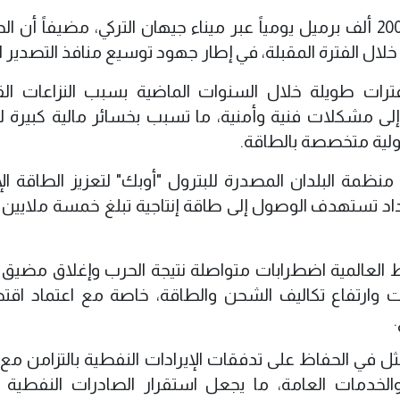
وقال وزير النفط، إن بغداد تصدر حالياً نحو 200 ألف برميل يومياً عبر ميناء جيهان التركي، مضيفاً 
ت طويلة خلال السنوات الماضية بسبب النزاعات القا
 إلى مشكلات فنية وأمنية، ما تسبب بخسائر مالية كبيرة لل
دولية متخصصة بالطاقة.
ظمة البلدان المصدرة للبترول "أوبك" لتعزيز الطاقة الإن
بغداد تستهدف الوصول إلى طاقة إنتاجية تبلغ خمسة ملايين 
 العالمية اضطرابات متواصلة نتيجة الحرب وإغلاق مضيق 
ارتفاع تكاليف الشحن والطاقة، خاصة مع اعتماد اقت
مثل في الحفاظ على تدفقات الإيرادات النفطية بالتزامن مع 
الخدمات العامة، ما يجعل استقرار الصادرات النفطية أ