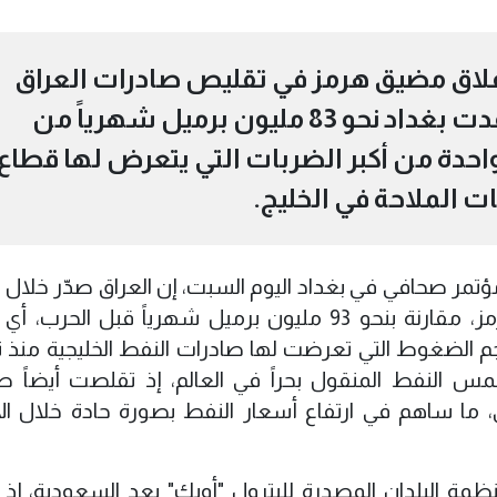
لاق مضيق هرمز في تقليص صادرات العراق
النفطية بصورة حادة، بعدما فقدت بغداد نحو 83 مليون برميل شهرياً من
احدة من أكبر الضربات التي يتعرض لها قطاع
ت الملاحة في الخليج.
ؤتمر صحافي في بغداد اليوم السبت، إن العراق صدّر خلال 
نحو 10 ملايين برميل فقط عبر مضيق هرمز، مقارنة بنحو 93 مليون برميل شهرياً قبل ال
و ما يكشف حجم الضغوط التي تعرضت لها صادرات النفط الخليجية من
مس النفط المنقول بحراً في العالم، إذ تقلصت أيضاً ص
اق، ما ساهم في ارتفاع أسعار النفط بصورة حادة خلال ا
نظمة البلدان المصدرة للبترول "أوبك" بعد السعودية، إذ 