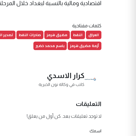
اقتصادية ومالية بالنسبة لبغداد خلال المرحلة 
كلمات مفتاحية
العراق
النفط
مضيق هرمز
صادرات النفط
تصدير ال
أزمة مضيق هرمز
باسم محمد خضير
كرار الاسدي
كاتب في وكالة نون الخبرية
التعليقات
لا توجد تعليقات بعد. كن أول من يعلق!
اسمك