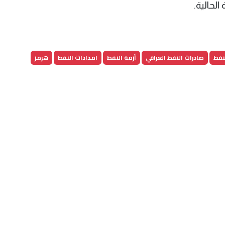
الحالية.
نفط
صادرات النفط العراقي
أزمة النفط
امدادات النفط
هرمز