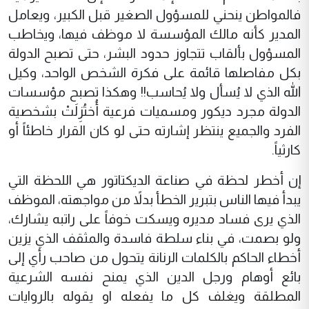
فالمواطن ينحني للمسؤول الصغير قبل الكبير، ويعامل
المدير كأنه مالك المؤسسة لا موظف فيها، ويخاطب
المسؤول بألقاب تتجاوز حدود البشر، حتى تصبح الدولة
بكل مفاصلها قائمة على فكرة الشخص الواحد، وكيل
الله الذي لا يُسأل ولا يُحاسب!! وهكذا تصبح مؤسسات
الدولة مجرد ديكور ومسميات فرعية أُختُزِلَتْ بشخصية
الفرد والجميع ينتظر إشارته حتى لو كان القرار خاطئاً أو
كارثياً.
إن أخطر لحظة في صناعة الديكتاتور هي اللحظة التي
يبدأ فيها الناس بتبرير الخطأ بدلاً من مواجهته، الموظف
الذي يرى فساد مديره ويسكت خوفاً على راتبه يشارك،
ولو بصمت، في بناء سلطة فاسدة والمثقف الذي يزين
أخطاء الحاكم بالكلمات الرنانة يتحول من صاحب رأي إلى
بائع أوهام ورجل الدين الذي يمنح نفسه الشرعية
المطلقة ويغلف كل ما يفعله او يقوله بالروايات