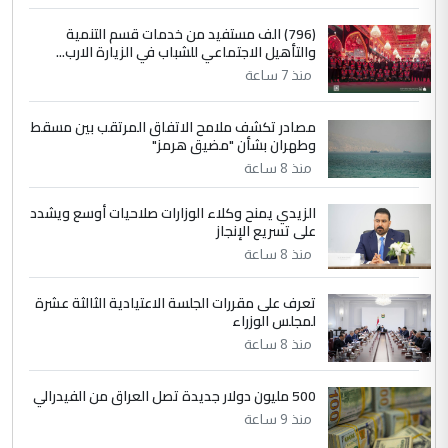
4
سردار
(796) الف مستفيد من خدمات قسم التنمية
والتأهيل الاجتماعي للشباب في الزيارة الارب...
التعليق : واحد من عصابة علي ماما يسقط
منذ 7 ساعة
جنسية الرافد الثالث للعراق ومن اصول عريقة
ابا فرات ...
مصادر تكشف ملامح الاتفاق المرتقب بين مسقط
الجواهري يرد على صدام حسين سل
الموضوع :
وطهران بشأن "مضيق هرمز"
مضجعيك يابن الزنا (نص كامل)
منذ 8 ساعة
الزيدي يمنح وكلاء الوزارات صلاحيات أوسع ويشدد
5
حيدر عاشور
على تسريع الإنجاز
التعليق : تحياتي لك استاذ حامدتركان. كلام
منذ 8 ساعة
دقيق ومسؤول؛ فالاستثمار الحقيقي للإنسان
وثروات البلد يعتمد على الكفاءة ...
تعرف على مقررات الجلسة الاعتيادية الثالثة عشرة
بين الإهمال واغتصاب الأرض.. بلاد
لمجلس الوزراء
الموضوع :
الرافدين تعاني الجفاف والتصحر!!
منذ 8 ساعة
500 مليون دولار جديدة تصل العراق من الفيدرالي
منذ 9 ساعة