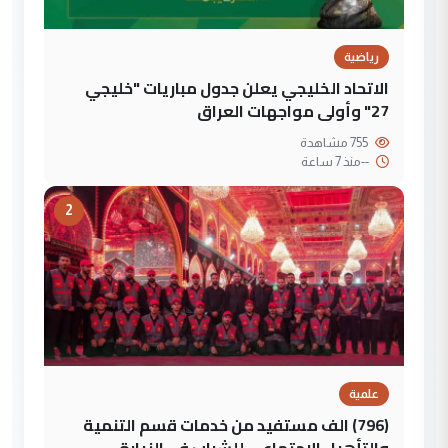
رياضية
الاتحاد الخليجي يعلن جدول مباريات "خليجي
27" وأولى مواجهات العراق
755 مشاهدة
--
منذ 7 ساعة
2
علمية
(796) الف مستفيد من خدمات قسم التنمية
والتأهيل الاجتماعي للشباب في الزيارة