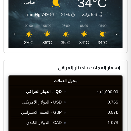
34°C
صافي
5.6 م\ث
21%
749
mmHg
10:00
09:00
08:00
07:00
06:00
05:00
‹
›
41°C
39°C
36°C
35°C
34°C
34°C
اسعار العملات بالدينار العراقي