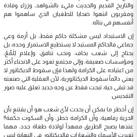
والتاريخ القديم والحديث مليء بالشواهد، وزراء وقادة
ومقربون انتهوا ضحايا للطغيان الذي ساهموا هم
أنفسهم في بنائه.
إن الاستبداد ليس مشكلة حاكم فقط، بل أزمة وعي
جماعي فالحاكم المستبد لا يستطيع الاستمرار وحده، بل
يحتاج إلى شعب يخاف، ونخب تنافق، وإعلام يُلَمِّعْ،
ومؤسسات ضعيفة، وإلى مجتمع تعود على الانحناء أكثر
من اعتياده على الكرامة ولهذا فإن سقوط الديكتاتور لا
يعني دائماً سقوط الديكتاتورية، لأن العقلية التي صنعته
قد تبقى حية، تبحث فقط عن وجه جديد تعلق عليه صور
التقديس.
إن أخطر ما يمكن أن يحدث لأي شعب هو أن يقتنع بأن
الحرية رفاهية، وأن الكرامة خطر، وأن السكوت حكمة!!
عندها يصبح الطريق ممهداً لولادة طغاة جدد، مهما
تغيرت الأسماء والشعارات فالديكتاتور في النهاية ليس