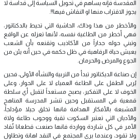
المقدسة فإنه يساهم في تحويل السياسة إلى قداسة لا
يجوز الاقتراب منها او النقاش فيها!!.
والأخطر من هذا وذاك، الحاشية التي تحيط بالدكتاتور،
فهي أخطر من الطاغية نفسه، لأنها تعزله عن الواقع
وتبني حوله جداراً من الأكاذيب وتقنعه بأن الشعب
يعيش حياة الرفاهية في ظل حكمه في حين أنه يئن من
الجوع والمرض والحرمان.
إن صناعة الديكتاتور تبدأ من التربية والنشأة الأولى، فحين
يُربى الطفل على الطاعة العمياء لا على الحوار، وعلى
الخوف لا على التفكير، يصبح مستعداً لتقبل أي سلطة
قمعية في المستقبل وحين تنشر المدرسة المناهج
المشبعة بالأفكار الهدامة فانها تخلق جيلا مؤدلجاً،
والأديان التي تعتبر السكوت تقية ووجوب طاعة ولاة
الأمر في كل شاردة وواردة فانها صنعت قطعانا تُقاد
ولا تقود، وعندما يرى المجتمع في النقد اهانة وتطاول