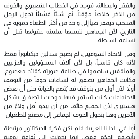
والفقر والبطالة، فوجد في الخطاب الشعبوي والخوف
من الآخر خلاصاً مؤقتاً، ثم شيئاً فشيئاً تحول الرجل
المنتخب ديمقراطياً إلى واحد من أكثر الطغاة دموية في
التاريخ، لأن الجماهير نفسها سلمته عقولها قبل أن
تسلمه السلطة.
وفي الاتحاد السوفيتي، لم يصبح ستالين ديكتاتوراً فقط
لأنه كان قاسياً، بل لأن آلاف المسؤولين والحزبيين
والمثقفين ساهموا في صناعة صورته كقائد معصوم،
فكانت الجماهير تصفق له لساعات خوفاً من التوقف
أولاً، لأن أول من يتوقف قد يُتهم بالخيانة حتى أن بعض
الاجتماعات كانت تستمر فيها موجات التصفيق بشكل
هستيري لأن الجميع خائف من أن يبدو أقل ولاءً من
الآخرين وهنا يتحول الخوف الجماعي إلى مصنع للطغيان.
أما في بلداننا العربية فلم تكن فكرة الديكتاتور مرتبطة
بأنظمة الحكم فقط، إنما تحولت إلى ثقافة يومية