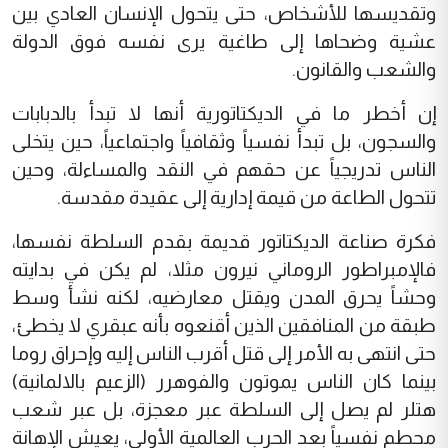
وتقديسها للأشخاص، حتى يتحول الإنسان العادي بين
عشية وضحاها إلى طاغية يرى نفسه فوق الدولة
والشعب والقانون.
إن أخطر ما في الديكتاتورية أنها لا تبدأ بالدبابات
والسجون، بل تبدأ نفسياً وثقافياً واجتماعياً، حين يتخلى
الناس تدريجياً عن حقهم في النقد والمساءلة، وحين
تتحول الطاعة من قيمة إدارية إلى عقيدة مقدسة.
فكرة صناعة الديكتاتور قديمة بقدم السلطة نفسها،
فالإمبراطور الروماني نيرون مثلا، لم يكن في بدايته
وحشاً يحرق المدن ويقتل معارضيه، لكنه نشأ وسط
طبقة من المنافقين الذين أقنعوه بأنه عبقري لا يخطئ،
حتى انتهى به الأمر إلى قتل أقرب الناس إليه وإحراق روما
بينما كان الناس يموتون والفوهرر (الزعيم بالالمانية)
هتلر لم يصل إلى السلطة عبر معجزة، بل عبر شعب
محطم نفسياً بعد الحرب العالمية الأولى، يعيش الإهانة