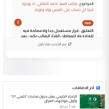
مكتب السيد احمد الصافي : لا يوجود
الموضوع :
لدينا اي حساب على الفيس بوك وتويتر
2
hadi
التعليق : قرار مستعجل جدا ولامصلحة فيه
للوزاره ولا للمواطن القرار الصائب يكون بعد
الاستماع للمدير ومغرفة ...
يتم التحديث اولا باول
وزير الصحة يعفي مدير مستشفى الكرخ
الموضوع :
العام في بغداد
3
سردار
التعليق : واحد من عصابة علي ماما يسقط
جنسية الرافد الثالث للعراق ومن اصول عريقة
ابا فرات ...
آخر الاضافات
الجواهري يرد على صدام حسين سل
الاتحاد الخليجي يعلن جدول مباريات "خليجي 27"
الموضوع :
وأولى مواجهات العراق
مضجعيك يابن الزنا (نص كامل)
منذ 7 ساعة