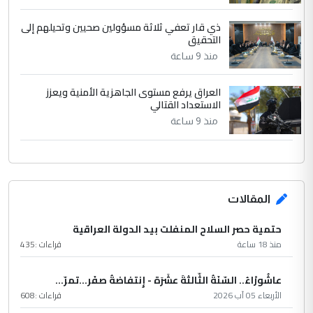
ذي قار تعفي ثلاثة مسؤولين صحيين وتحيلهم إلى
التحقيق
منذ 9 ساعة
العراق يرفع مستوى الجاهزية الأمنية ويعزز
الاستعداد القتالي
منذ 9 ساعة
المقالات
حتمية حصر السلاح المنفلت بيد الدولة العراقية
منذ 18 ساعة
قراءات :
435
عاشُورْاءُ.. السّنَةُ الثّالثةَ عشَرَة - إِنتفاضةُ صفَر…تمرّ...
الأربعاء 05 آب 2026
قراءات :
608