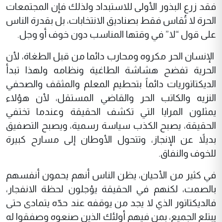
فقد زرع البذور الأولى للاستبداد ولذلك فإن المجتمعات
الحرة لا تُقاس فقط بصناديق الانتخابات، بل بقدرة الناس
على قول “لا” في وقتها المناسب دون خوف أو وجل.
الإنسان الحر مكروه ومحارب دائما من قبل الطغاة، لأن
الحرية تفضح هشاشة الطاغية ونظامه ولهذا تبدأ
الديكتاتوريات دائماً بتحطيم المعلم والمثقف والصحفي
النزيه والكاتب الحر والقاضي المستقل، لأن هؤلاء
يمثلون المرايا التي تكشف الحقيقة وعندما تختفي
الحقيقة، يصبح الكذب سياسة رسمية، ويصبح التصفيق
بديلاً عن الإنجاز، وتتحول الأوطان إلى مسارح كبيرة
للخوف والنفاق.
في كثير من الأحيان، يظن الناس أنهم يحمون أنفسهم
بالصمت، لكنهم في الحقيقة يؤجلون لحظة الانفجار،
فالديكتاتور الذي لا يجد من يوقفه عند حدّه يتمادى حتى
يبتلع الجميع، بمن فيهم أولئك الذين صنعوه وصفقوا له