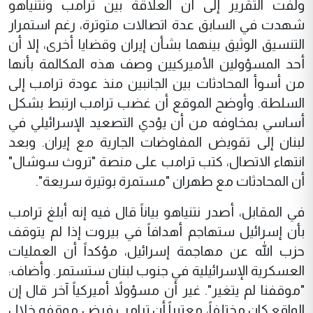
ولفت التقرير إلى أن العلاقة بين ترامب ونتنياهو
شهدت في السابق عدة اتصالات متوترة، رغم استمرار
التنسيق الوثيق بينهما بشأن إيران وقضايا أخرى، إلا أن
أحد المسؤولين الأميركيين وصف هذه المكالمة بأنها
من أسوأ المحادثات بين الجانبين منذ عودة ترامب إلى
السلطة. وأوضح الموقع أن غضب ترامب ارتبط بشكل
أساسي بمخاوفه من أن يؤدي التصعيد الإسرائيلي في
لبنان إلى تقويض المفاوضات الجارية مع إيران. وبعد
انتهاء الاتصال، كتب ترامب على منصة "تروث سوشال"
أن المحادثات مع طهران "مستمرة بوتيرة سريعة".
في المقابل، أصدر نتنياهو بياناً قال فيه إنه أبلغ ترامب
بأن إسرائيل ستهاجم أهدافاً في بيروت إذا لم يتوقف
حزب الله عن مهاجمة إسرائيل، مؤكداً أن العمليات
العسكرية الإسرائيلية في جنوب لبنان ستستمر. وأضاف:
"موقفنا لم يتغير". غير أن مسؤولاً أميركياً آخر قال إن
الواقع كان مختلفاً، معتبراً أن ترامب فرض موقفه خلال