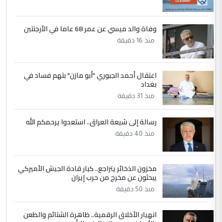
العام في بغداد
وفاة والد ميسي عن عمر 68 عاما في الأرجنتين
4
سردار
منذ 16 دقيقة
التعليق : واحد من عصابة علي ماما يسقط
جنسية الرافد الثالث للعراق ومن اصول عريقة
ابا فرات ...
اعتقال أحمد الجبوري "أبو مازن" بتهم فساد في
الجواهري يرد على صدام حسين سل
بغداد
الموضوع :
مضجعيك يابن الزنا (نص كامل)
منذ 31 دقيقة
رسالة إلى شيعة العراق.. استعدوا يرحمكم الله
5
سردار
منذ 40 دقيقة
التعليق : واحد من عصابة علي ماما يسقط
جنسية الرافد الثالث للعراق ومن اصول عريقة
ابا فرات ...
مخزون الذخائر يتراجع.. كبار قادة الجيش الأميركي
الجواهري يرد على صدام حسين سل
يبحثون عن مخرج من حرب إيران
الموضوع :
مضجعيك يابن الزنا (نص كامل)
منذ 50 دقيقة
انهيار الأخلاق الرقمية.. ظاهرة الشتائم والطعن