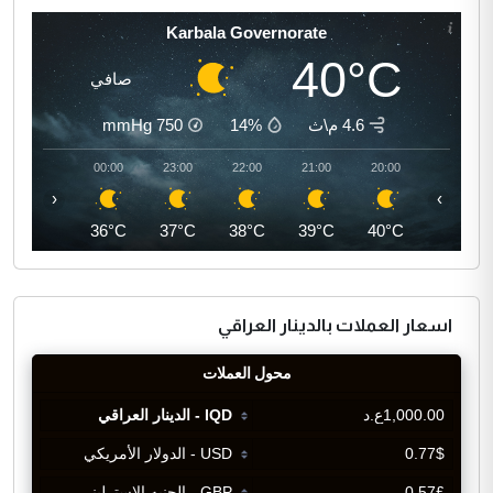
Karbala Governorate
40°C
صافي
4.6 م\ث
14%
750
mmHg
01:00
00:00
23:00
22:00
21:00
20:00
‹
›
36°C
36°C
37°C
38°C
39°C
40°C
اسعار العملات بالدينار العراقي