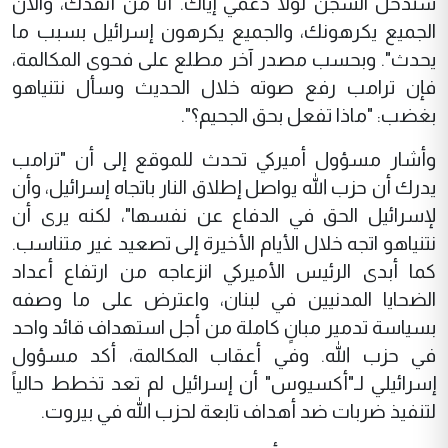
ستدخل السجن لولا دعمي إياك. أنا من أنقذك، والآن
الجميع يكرهونك، والجميع يكرهون إسرائيل بسبب ما
يحدث". وبحسب مصدر آخر مطلع على فحوى المكالمة،
فإن ترامب رفع صوته خلال الحديث وسأل نتنياهو
بغضب: "ماذا تفعل بحق الجحيم؟".
وأشار مسؤول أميركي تحدث للموقع إلى أن "ترامب
يدرك أن حزب الله يواصل إطلاق النار باتجاه إسرائيل، وأن
لإسرائيل الحق في الدفاع عن نفسها"، لكنه يرى أن
نتنياهو اتجه خلال الأيام الأخيرة إلى تصعيد غير متناسب.
كما أبدى الرئيس الأميركي انزعاجه من ارتفاع أعداد
الضحايا المدنيين في لبنان، واعترض على ما وصفه
بسياسة تدمير مبانٍ كاملة من أجل استهداف قائد واحد
في حزب الله. وفي أعقاب المكالمة، أكد مسؤول
إسرائيلي لـ"أكسيوس" أن إسرائيل لم تعد تخطط حالياً
لتنفيذ ضربات ضد أهداف تابعة لحزب الله في بيروت.