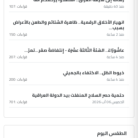
منذ 40 دقيقة
قراءات :
107
انهيار الأخلاق الرقمية.. ظاهرة الشتائم والطعن بالأعراض
بسبب...
منذ 2 ساعة
قراءات :
150
عاشُورْاءُ.. السّنَةُ الثّالثةَ عشَرَة - إِنتفاضةُ صفَر…تمرّ...
منذ 4 ساعة
قراءات :
207
خيوط الظل.. الاكتفاء بالجميلي
منذ 4 ساعة
قراءات :
200
حتمية حصر السلاح المنفلت بيد الدولة العراقية
الخميس 06 آب 2026
قراءات :
701
الطقس اليوم