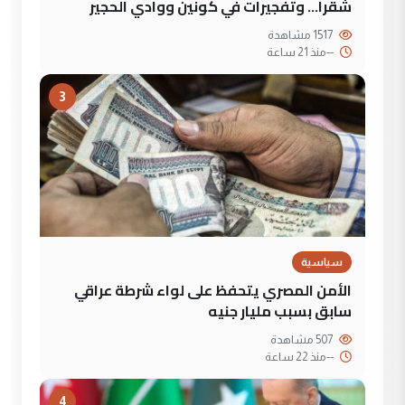
شقرا… وتفجيرات في كونين ووادي الحجير
1517 مشاهدة
--
منذ 21 ساعة
3
سياسية
الأمن المصري يتحفظ على لواء شرطة عراقي
سابق بسبب مليار جنيه
507 مشاهدة
--
منذ 22 ساعة
4