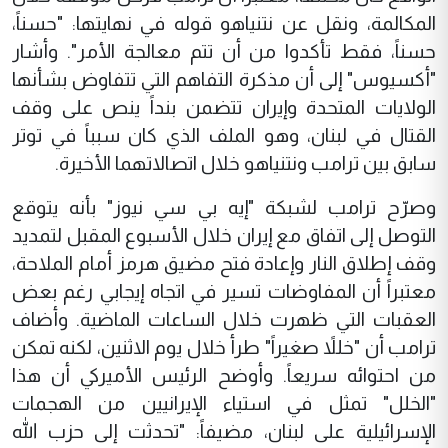
المكالمة، ونقل عن نتنياهو قوله في نهايتها: "حسناً،
حسناً، فقط تأكدوا من أن تتم معالجة الأمر". وأشار
"أكسيوس" إلى أن مذكرة التفاهم التي تتفاوض بشأنها
الولايات المتحدة وإيران تتضمن بنداً ينص على وقف
القتال في لبنان، وهو الملف الذي كان سبباً في توتر
سابق بين ترامب ونتنياهو خلال اتصالاتهما الأخيرة.
وصرّح ترامب لشبكة "إيه بي سي نيوز" بأنه يتوقع
التوصل إلى اتفاق مع إيران خلال الأسبوع المقبل لتمديد
وقف إطلاق النار وإعادة فتح مضيق هرمز أمام الملاحة،
معتبراً أن المفاوضات تسير في اتجاه إيجابي رغم بعض
العقبات التي ظهرت خلال الساعات الماضية. وأضاف
ترامب أن "خللاً صغيراً" طرأ خلال يوم الاثنين، لكنه تمكن
من احتوائه سريعاً. وأوضح الرئيس الأميركي أن هذا
"الخلل" تمثل في استياء الإيرانيين من الهجمات
الإسرائيلية على لبنان، مضيفاً: "تحدثت إلى حزب الله