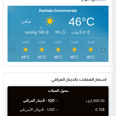
Karbala Governorate
46°C
صافي
5.3 م\ث
9%
749
mmHg
19:00
18:00
17:00
16:00
15:00
14:00
‹
›
42°C
44°C
45°C
46°C
46°C
46°C
اسعار العملات بالدينار العراقي