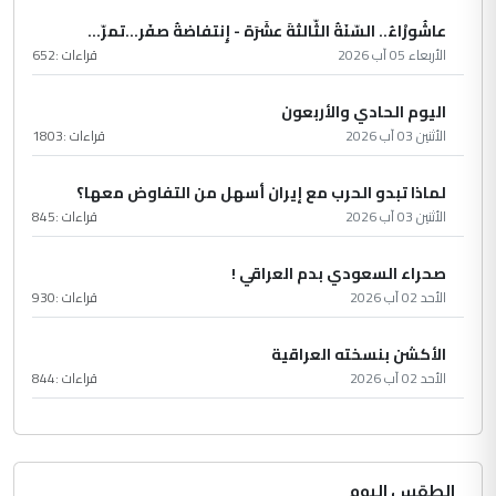
عاشُورْاءُ.. السّنَةُ الثّالثةَ عشَرَة - إِنتفاضةُ صفَر…تمرّ...
الأربعاء 05 آب 2026
قراءات :
652
اليوم الحادي والأربعون
الأثنين 03 آب 2026
قراءات :
1803
لماذا تبدو الحرب مع إيران أسهل من التفاوض معها؟
الأثنين 03 آب 2026
قراءات :
845
صحراء السعودي بدم العراقي !
الأحد 02 آب 2026
قراءات :
930
الأكشن بنسخته العراقية
الأحد 02 آب 2026
قراءات :
844
الطقس اليوم