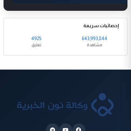
إحصائيات سريعة
4925
643,993,844
مشاهدة
تعليق