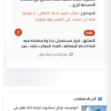
الحسنية لزرع ...
مكتب السيد احمد الصافي : لا يوجود
الموضوع :
لدينا اي حساب على الفيس بوك وتويتر
2
hadi
التعليق : قرار مستعجل جدا ولامصلحة فيه
للوزاره ولا للمواطن القرار الصائب يكون بعد
الاستماع للمدير ومغرفة ...
يتم التحديث اولا باول
وزير الصحة يعفي مدير مستشفى الكرخ
الموضوع :
العام في بغداد
3
سردار
التعليق : واحد من عصابة علي ماما يسقط
جنسية الرافد الثالث للعراق ومن اصول عريقة
ابا فرات ...
آخر الاضافات
الجواهري يرد على صدام حسين سل
اليونيسف توثق استشهاد قرابة 300 طفل في
الموضوع :