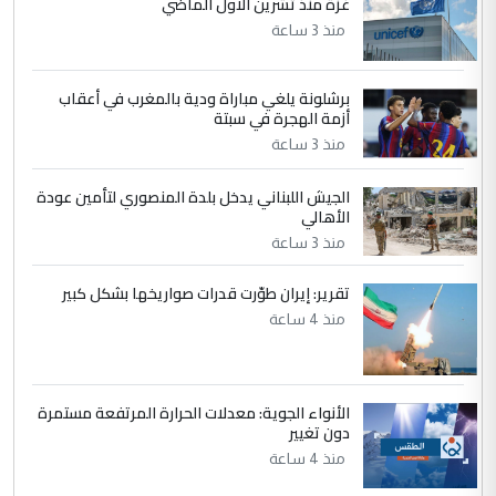
غزة منذ تشرين الاول الماضي
مضجعيك يابن الزنا (نص كامل)
منذ 3 ساعة
4
سردار
برشلونة يلغي مباراة ودية بالمغرب في أعقاب
التعليق : واحد من عصابة علي ماما يسقط
أزمة الهجرة في سبتة
جنسية الرافد الثالث للعراق ومن اصول عريقة
منذ 3 ساعة
ابا فرات ...
الجواهري يرد على صدام حسين سل
الموضوع :
الجيش اللبناني يدخل بلدة المنصوري لتأمين عودة
مضجعيك يابن الزنا (نص كامل)
الأهالي
منذ 3 ساعة
5
حيدر عاشور
تقرير: إيران طوّرت قدرات صواريخها بشكل كبير
التعليق : تحياتي لك استاذ حامدتركان. كلام
منذ 4 ساعة
دقيق ومسؤول؛ فالاستثمار الحقيقي للإنسان
وثروات البلد يعتمد على الكفاءة ...
بين الإهمال واغتصاب الأرض.. بلاد
الموضوع :
الأنواء الجوية: معدلات الحرارة المرتفعة مستمرة
الرافدين تعاني الجفاف والتصحر!!
دون تغيير
منذ 4 ساعة