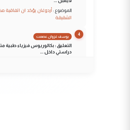
لايقبل ...
أردوغان يؤكد ان اتفاقية مك
الموضوع :
الشقيقة
4
يوسف غزوان عصمت
التعليق : بكالوريوس فيزياء طبية م
دراستي داخل ...
السعودية توافق على الاستمرار في إعطاء 100 منحة دراسية للطل
الموضوع :
5
عبد الأمير جاسم هليل
التعليق : نحن اباء الطلاب الأوائل ع
لزرع ...
مكتب السيد احمد الصافي : ل
الموضوع :