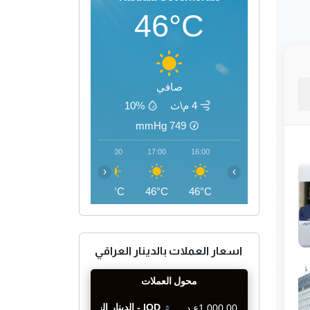
46°C
صافي
4 م\ث
10%
mmHg
749
20:00
19:00
18:00
17:00
16:00
‹
›
41°C
43°C
45°C
46°C
46°C
اسعار العملات بالدينار العراقي