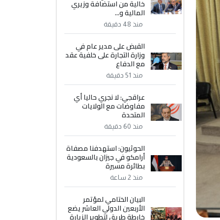
خالية من استضافة وزيري
المالية و...
منذ 48 دقيقة
القبض على مدير عام في
وزارة التجارة على خلفية عقد
مع الدفاع
منذ 51 دقيقة
عراقجي: لا نجري حاليا أي
مفاوضات مع الولايات
المتحدة
منذ 60 دقيقة
الحوثيون: استهدفنا مصفاة
أرامكو في جيزان بالسعودية
بطائرة مسيرة
منذ 2 ساعة
البيان الختامي لمؤتمر
الأربعين الدولي العاشر يضع
خارطة طريق لتطوير الزيارة