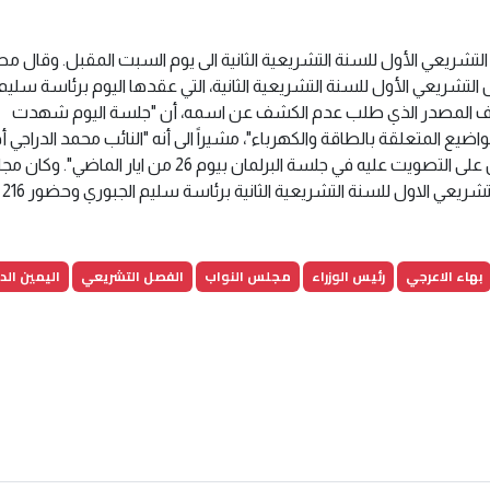
تشريعي الأول للسنة التشريعية الثانية الى يوم السبت المقبل. وقال م
لتشريعي الأول للسنة التشريعية الثانية، التي عقدها اليوم برئاسة سليم
سبت المقبل". وأضاف المصدر الذي طلب عدم الكشف عن اسمه، أن "جلسة اليوم شهدت
ضيع المتعلقة بالطاقة والكهرباء"، مشيراً الى أنه "النائب محمد الدراجي أ
اليمين الدستورية وزيراً للصناعة بعد سحب المعترضين على التصويت عليه في جلسة البرلمان بيوم 26 من ايار الم
ي الاول للسنة التشريعية الثانية برئاسة سليم الجبوري وحضور 216 نائباً.
بهاء الاعرجي
رئيس الوزراء
مجلس النواب
الفصل التشريعي
اليمين الد