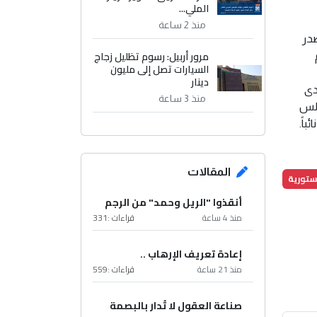
الملي...
منذ 2 ساعة
صدر
مرور أربيل: رسوم تظليل زجاج
السيارات تصل إلى مليون
دينار
دى
منذ 3 ساعة
اضي". وكان مجلس
المقالات
ستورية
أنقذوا "الريل وحمد" من الرجم
منذ 4 ساعة
قراءات :
331
إعادة تعريف الإرهاب ..
منذ 21 ساعة
قراءات :
559
صناعة العقول لا تُدار بالبصمة