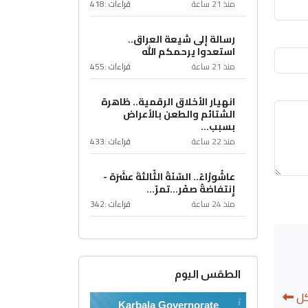
منذ 21 ساعة
قراءات :
418
رسالة إلى شيعة العراق..
استعدوا يرحمكم الله
منذ 21 ساعة
قراءات :
455
انهيار الأخلاق الرقمية.. ظاهرة
الشتائم والطعن بالأعراض
بسبب...
منذ 22 ساعة
قراءات :
433
عاشُورْاءُ.. السّنَةُ الثّالثةَ عشَرَة -
إِنتفاضةُ صفَر…تمرّ...
منذ 24 ساعة
قراءات :
342
الطقس اليوم
كل
Karbala Governorate