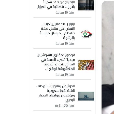
الإفراج عن 519 سجيناً
بقرارات قضائية في العراق
منذ 19 ساعة
ابتزاز بـ 10 ملايين دينار..
القبض على منتحل صفة
ضابط في ميسان متلبساً
بالرشوة
منذ 19 ساعة
فوضى "مؤثري السوشيال
ميديا" تضرب الصحة في
العراق.. تجارة الأدوية
المغشوشة توقع ا...
منذ 19 ساعة
الحوثيون يعلنون استهداف
ناقلة نفط سعودية
ويؤكدون مواصلة الحصار
البحري
منذ 20 ساعة