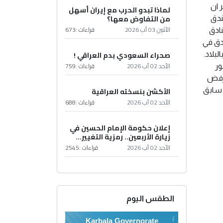
 ان
لماذا تبدو الحرب مع إيران أسهل
من التفاوض معها؟
يرة المجحفة وبعدها سيتم غلق كافة الفنادق السياحية والباغ عددها بحدود 1000 فندق
الأثنين 03 آب 2026
قراءات :
673
نادق
دق في
صحراء السعودي بدم العراقي !
بلاد.
الأحد 02 آب 2026
قراءات :
759
ور
 رفض
الأكشن بنسخته العراقية
 سابق
الأحد 02 آب 2026
قراءات :
688
إعلان حكومة الإمام الحسين في
زيارة الأربعين.. رمزية التغيير...
الأحد 02 آب 2026
قراءات :
2545
الطقس اليوم
Karbala Governorate