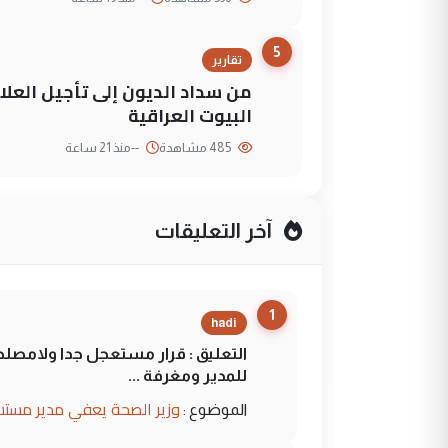
5
تقارير
من سداد الديون إلى تأجيل العلاج
البيوت العراقية
485 مشاهدة
--
منذ 21 ساعة
آخر التعليقات
1
hadi
التعليق : قرار مستعجل جدا ولامصلحة
للمدير ومغرفة ...
وزير الصحة يعفي مدير مستش
الموضوع :