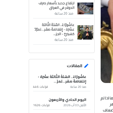
ارتفاع جديد بأسعار صرف
الدولار في العراق
منذ 20 ساعة
عاشُورْاءُ.. السّنَةُ الثّالثةَ
عشَرَة - إِنتفاضةُ صفَر…تمرُّدٌ
حُسَينيٌّ - الجز...
منذ 20 ساعة
المقالات
عاشُورْاءُ.. السّنَةُ الثّالثةَ عشَرَة -
إِنتفاضةُ صفَر…تمرّ...
منذ 20 ساعة
قراءات :
446
لين فيها اذا لم
اليوم الحادي والأربعون
هر
الأثنين 03 آب 2026
قراءات :
1626
 اضعاف