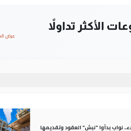
ت الأكثر تداولاً
عرض ال
.. نواب بدأوا "نبش" العقود وتقديمها