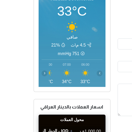
33°C
صافي
4.5 م\ث
21%
mmHg
751
10:00
09:00
08:00
07:00
06:00
‹
›
42°C
40°C
37°C
34°C
33°C
اسعار العملات بالدينار العراقي