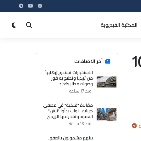
المكتبة الفيديوية
د بغلق 1000
آخر الاضافات
الاستخبارات تستدرج إرهابياً
من تركيا وتطيح به فور
وصوله مطار بغداد
منذ 17 ساعة
مغالاة "فلكية" في مصفى
كربلاء.. نواب بدأوا "نبش"
العقود وتقديمها للزيدي
منذ 18 ساعة
بينهم مشمولون بالعفو..