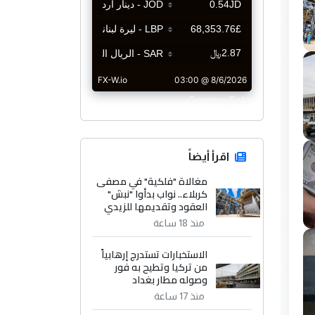
CurrencyRate
اقرأ أيضاً
مغالاة "فلكية" في مصفى
كربلاء.. نواب بدأوا "نبش"
العقود وتقديمها للزيدي
منذ 18 ساعة
الاستخبارات تستدرج إرهابياً
من تركيا وتطيح به فور
وصوله مطار بغداد
منذ 17 ساعة