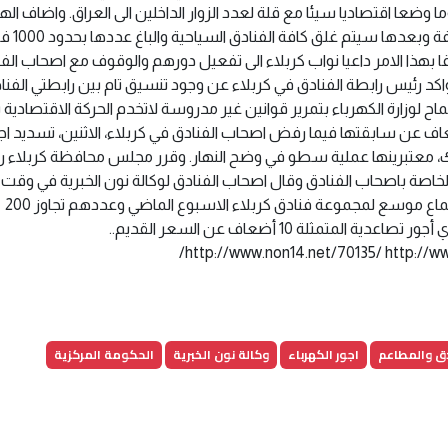
ضعا اقتصاديا سيئا مع قلة لعدد الزوار الداخلين الى العراق. واضاف الهر
الرابطة حددت مدة 10 ايام لالغاء هذه التسع
ا بهذا الامر داعيا نواب كربلاء الى تفعيل دورهم والوقوف مع اصحاب الف
كد رئيس رابطة الفنادق في كربلاء عن وجود تنسيق تام بين رابطتي الفنا
لوزارة الكهرباء بتمرير قوانين غير مدروسة لاتخدم الحركة الاقتصادية بال
 عن سابقتها فيما رفض اصحاب الفنادق في كربلاء، الاثنين، تسديد اج
لاك، معتبرينها عملية سطو في وضح النهار. وقرر مجلس محافظة كربلاء
 الخاصة باصحاب الفنادق وقال اصحاب الفنادق لوكالة نون الخبرية في وقت
ان المجلس اتخذ قرار الرفض للتسعيرة الجديده بعد اجتماع موسع لمجموعة فنادق كربلاء الاسبوع الماضي وعددهم تجاوز 200
شخصية لاعضاء المجلس وأعلنوا رفضهم التام بدفع أي أجور تصاعدية المتمثلة 10 أضعاف عن السعر القديم..
http://www.non14.net/70135/ http://w
دق والمطاعم
اجور الكهرباء
وكالة نون الخبرية
الحكومة المركزية