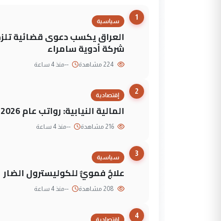
1
سياسية
العراق يكسب دعوى قضائية تلزم 
شركة أدوية سامراء
224 مشاهدة
--
منذ 4 ساعة
2
إقتصادية
المالية النيابية: رواتب عام 2026 مؤمنة
216 مشاهدة
--
منذ 4 ساعة
3
سياسية
علاجٌ فمويٌّ للكوليسترول الضار
208 مشاهدة
--
منذ 4 ساعة
4
إقتصادية