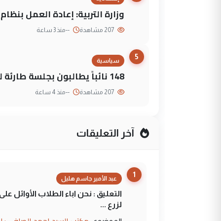
وزارة التربية: إعادة العمل بنظا
207 مشاهدة
--
منذ 3 ساعة
5
سياسية
148 نائباً يطالبون بجلسة طارئة لمواجهة العجز المالي
207 مشاهدة
--
منذ 4 ساعة
آخر التعليقات
1
عبد الأمير جاسم هليل
التعليق : نحن اباء الطلاب الأوائل ع
لزرع ...