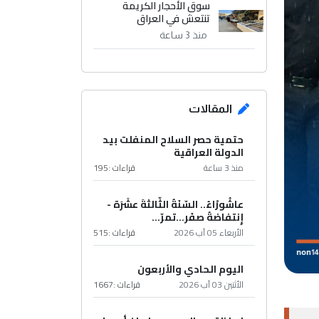
سوق الأحجار الكريمة
تنتعش في العراق
منذ 3 ساعة
المقالات
حتمية حصر السلاح المنفلت بيد
الدولة العراقية
منذ 3 ساعة
قراءات :
195
عاشُورْاءُ.. السّنَةُ الثّالثةَ عشَرَة -
إِنتفاضةُ صفَر…تمرّ...
الأربعاء 05 آب 2026
قراءات :
515
اليوم الحادي والأربعون
الأثنين 03 آب 2026
قراءات :
1667