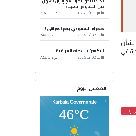
لماذا تبدو الحرب مع إيران أسهل
من التفاوض معها؟
الأثنين 03 آب 2026
قراءات :
714
صحراء السعودي بدم العراقي !
الأحد 02 آب 2026
قراءات :
798
 بشأن
الأكشن بنسخته العراقية
ية في
الأحد 02 آب 2026
قراءات :
723
الطقس اليوم
Karbala Governorate
46°C
ى إيران