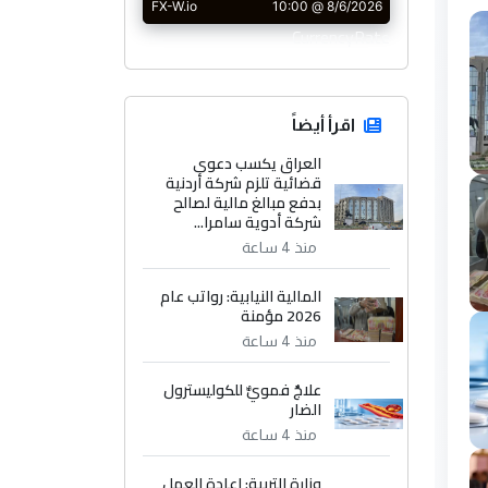
CurrencyRate
اقرأ أيضاً
العراق يكسب دعوى
قضائية تلزم شركة أردنية
بدفع مبالغ مالية لصالح
شركة أدوية سامرا...
منذ 4 ساعة
المالية النيابية: رواتب عام
2026 مؤمنة
منذ 4 ساعة
علاجٌ فمويٌّ للكوليسترول
الضار
منذ 4 ساعة
وزارة التربية: إعادة العمل