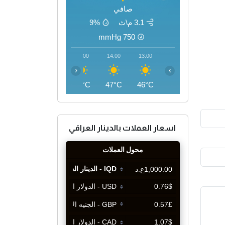
صافي
3.1 م\ث
9%
mmHg
750
17:00
16:00
15:00
14:00
13:00
‹
›
46°C
47°C
47°C
47°C
46°C
اسعار العملات بالدينار العراقي