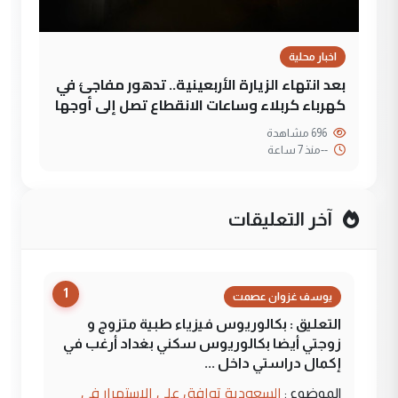
اخبار محلية
بعد انتهاء الزيارة الأربعينية.. تدهور مفاجئ في
كهرباء كربلاء وساعات الانقطاع تصل إلى أوجها
696 مشاهدة
--
منذ 7 ساعة
آخر التعليقات
1
يوسف غزوان عصمت
التعليق : بكالوريوس فيزياء طبية متزوج و
زوجتي أيضا بكالوريوس سكني بغداد أرغب في
إكمال دراستي داخل ...
السعودية توافق على الاستمرار في
الموضوع :