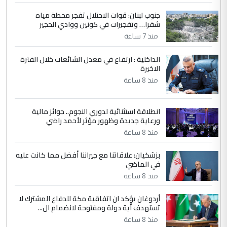
جنوب لبنان: قوات الاحتلال تفجر محطة مياه
4
سردار
شقرا… وتفجيرات في كونين ووادي الحجير
التعليق : واحد من عصابة علي ماما يسقط
منذ 7 ساعة
جنسية الرافد الثالث للعراق ومن اصول عريقة
ابا فرات ...
الداخلية : ارتفاع في معدل الشائعات خلال الفترة
الاخيرة
الجواهري يرد على صدام حسين سل
الموضوع :
مضجعيك يابن الزنا (نص كامل)
منذ 8 ساعة
انطلاقة استثنائية لدوري النجوم.. جوائز مالية
5
سردار
ورعاية جديدة وظهور مؤثر لأحمد راضي
التعليق : واحد من عصابة علي ماما يسقط
منذ 8 ساعة
جنسية الرافد الثالث للعراق ومن اصول عريقة
ابا فرات ...
بزشكيان: علاقاتنا مع جيراننا أفضل مما كانت عليه
في الماضي
الجواهري يرد على صدام حسين سل
الموضوع :
مضجعيك يابن الزنا (نص كامل)
منذ 8 ساعة
أردوغان يؤكد ان اتفاقية مكة للدفاع المشترك لا
تستهدف أية دولة ومفتوحة لانضمام ال...
منذ 8 ساعة