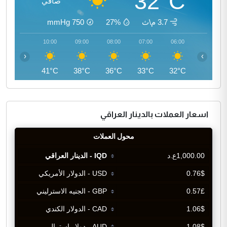
32°C
صافي
3.7 م\ث
27%
750
mmHg
11:00
10:00
09:00
08:00
07:00
06:00
‹
›
43°C
41°C
38°C
36°C
33°C
32°C
اسعار العملات بالدينار العراقي