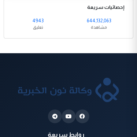
إحصائيات سريعة
4943
644,132,063
مشاهدة
تعليق
روابط سريعة