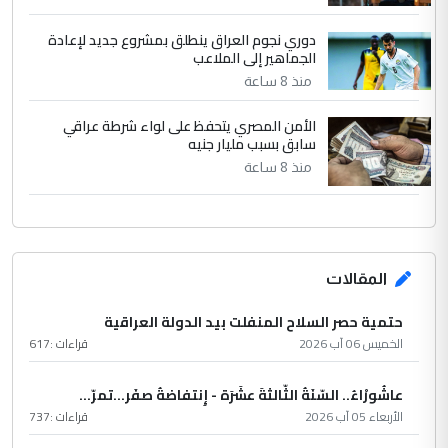
دوري نجوم العراق ينطلق بمشروع جديد لإعادة
الجماهير إلى الملاعب
منذ 8 ساعة
الأمن المصري يتحفظ على لواء شرطة عراقي
سابق بسبب مليار جنيه
منذ 8 ساعة
المقالات
حتمية حصر السلاح المنفلت بيد الدولة العراقية
الخميس 06 آب 2026
قراءات :
617
عاشُورْاءُ.. السّنَةُ الثّالثةَ عشَرَة - إِنتفاضةُ صفَر…تمرّ...
الأربعاء 05 آب 2026
قراءات :
737