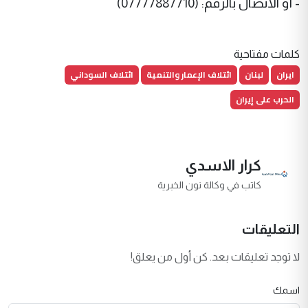
- أو الاتصال بالرقم: (07777887710)
كلمات مفتاحية
ايران
لبنان
ائتلاف الإعمار والتنمية
ائتلاف السوداني
الحرب على إيران
كرار الاسدي
كاتب في وكالة نون الخبرية
التعليقات
لا توجد تعليقات بعد. كن أول من يعلق!
اسمك