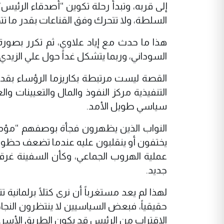
إلى قربه، وتبدأ رحلة تكوين “أصدقاء الرئي
السلطة، ولا تتحرك وفق القناعات بقدر ما تتح
هذا ما حدث مع إياد علاوي، ثم تكرر بصورة
السوداني، وربما يتشكل غداً حول علي الزيدي أ
القصة ليست مرتبطة بكاريزما الرؤساء بقد
التنفيذية مركز النفوذ والمال والتعيينات و
سياسي طويل الأمد.
النواب الذين يظهرون فجأة بوصفهم “مؤمن
يختفون أو ينقلبون عليه عندما تضعف حظوظه 
عملية الهروب الجماعي، وكأن السفينة غرق
جديد.
لهذا لم يعد مستغرباً أن نرى كتلًا برلماني
حقيقياً، فبعض السياسيين لا ينتظرون النجا
الاقتراب من الرئيس قد يكون الطريق الأسرع ن