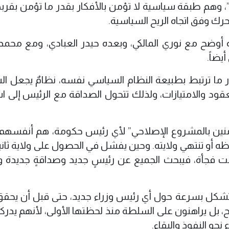
س”، وهم طبقة سياسية لا تؤمن بالأفكار بقدر ما تؤمن بقرب
رك وفق اتجاه الريح السياسية.
 أوضح مع نوري المالكي، وبعده حيدر العبادي، ومع محمد
يضاً.
ر ما ترتبط بطبيعة النظام السياسي نفسه، نظامٌ يجعل ا
العقود والامتيازات، ولذلك تتحول الصداقة مع الرئيس إلى ا
ين بالمشروع الإصلاحي” لأي رئيس حكومة، هم أنفسهم 
أو تنتهي ولايته. وحين يفشل في الحصول على ولاية ثانية،
ت فجأة، فيبحث الجميع عن رئيسٍ جديد وصداقةٍ جديدة و
ة تتشكل بسرعة حول أي رئيس وزراء جديد، حتى قبل أن يحقق إ
ح، بل يراهنون على السلطة منذ لحظتها الأولى، لأنهم يدرك
حو النفوذ والبقاء.