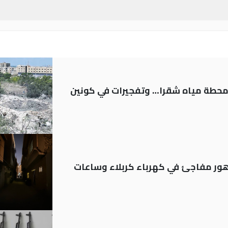
ر محطة مياه شقرا… وتفجيرات في كونين
 تدهور مفاجئ في كهرباء كربلاء وساعات