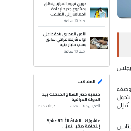
دوري نجوم العراق ينطلق
بمشروع جديد لإعادة
الجماهير إلى الملاعب
منذ 10 ساعة
الأمن المصري يتحفظ على
لواء شرطة عراقي سابق
بسبب مليار جنيه
منذ 10 ساعة
ن يجلس
المقالات
 بوصفه
حتمية حصر السلاح المنفلت بيد
يتحول
الدولة العراقية
الخميس 06 آب 2026
قراءات :
626
ة إلى
عاشُورْاءُ.. السّنَةُ الثّالثةَ عشَرَة -
إِنتفاضةُ صفَر…تمرّ...
تاجين