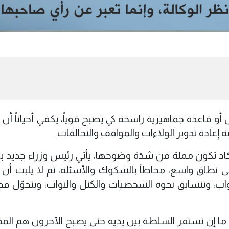
ل أو قاعدة جماهيرية راسخة كي يصبح قوياً، يكفي أحياناً أ
 إعادة تدوير الولاءات والمواقف والتحالفات.
 بطريقة تكاد تكون مملة من شدّة وضوحها، يأتي رئيس وزراء جديد
 نطاق واسع، محاطاً بالشكوك والأسئلة، ثم لا يلبث أن 
واب، وتتسابق نحوه الشخصيات والكتل والنواب، ويتحوّل فجأ
ن ما إن تستقر السلطة بين يديه حتى يصبح الآخرون هم المح