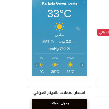
Karbala Governorate
33°C
لحياني
صافي
3.3 م\ث
25%
mmHg
750
11:00
10:00
09:00
08:00
07:00
‹
›
43°C
41°C
38°C
36°C
33°C
اسعار العملات بالدينار العراقي