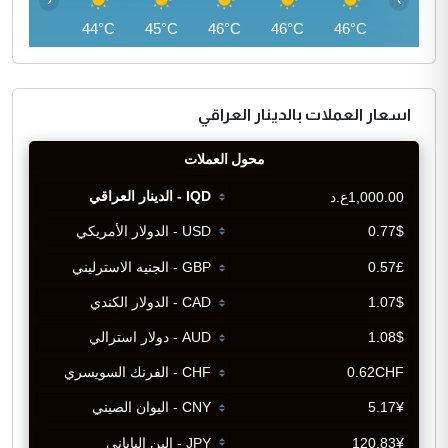
42°C
44°C
45°C
46°C
46°C
46°C
اسعار العملات بالدينار العراقي