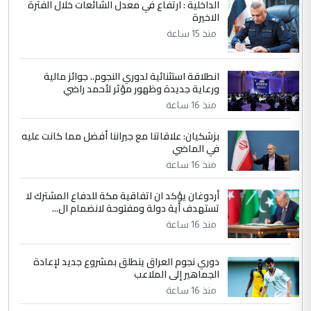
الداخلية : ارتفاع في معدل الشائعات خلال الفترة
الاخيرة
الجواهري يرد على صدام حسين سل
الموضوع :
مضجعيك يابن الزنا (نص كامل)
منذ 15 ساعة
انطلاقة استثنائية لدوري النجوم.. جوائز مالية
5
سردار
ورعاية جديدة وظهور مؤثر لأحمد راضي
التعليق : واحد من عصابة علي ماما يسقط
منذ 16 ساعة
جنسية الرافد الثالث للعراق ومن اصول عريقة
ابا فرات ...
بزشكيان: علاقاتنا مع جيراننا أفضل مما كانت عليه
في الماضي
الجواهري يرد على صدام حسين سل
الموضوع :
مضجعيك يابن الزنا (نص كامل)
منذ 16 ساعة
أردوغان يؤكد ان اتفاقية مكة للدفاع المشترك لا
تستهدف أية دولة ومفتوحة لانضمام ال...
منذ 16 ساعة
دوري نجوم العراق ينطلق بمشروع جديد لإعادة
الجماهير إلى الملاعب
منذ 16 ساعة