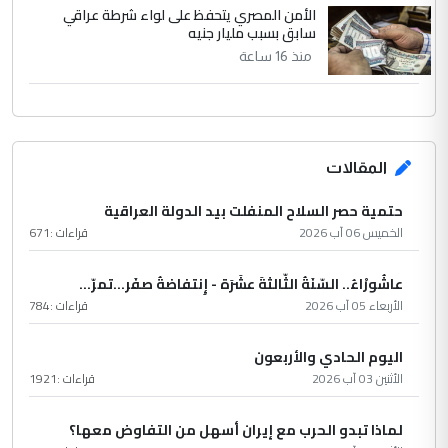
الأمن المصري يتحفظ على لواء شرطة عراقي
سابق بسبب مليار جنيه
منذ 16 ساعة
المقالات
حتمية حصر السلاح المنفلت بيد الدولة العراقية
الخميس 06 آب 2026
قراءات :
671
عاشُورْاءُ.. السّنَةُ الثّالثةَ عشَرَة - إِنتفاضةُ صفَر…تمرّ...
الأربعاء 05 آب 2026
قراءات :
784
اليوم الحادي والأربعون
الأثنين 03 آب 2026
قراءات :
1921
لماذا تبدو الحرب مع إيران أسهل من التفاوض معها؟