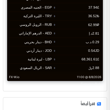
CurrencyRate
اقرأ أيضاً