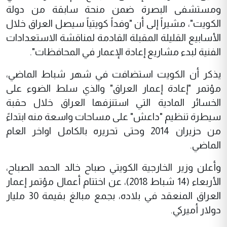
ومستشفى البصرة ضمن منحة سابقة من دولة
الكويت"، مشيراً إلى أن "وفداً كويتياً سيصل العراق خلال
الأسابيع القليلة المقبلة القادمة لمناقشة الاستعدادات
الفنية لبدء مشاريع إعادة الإعمار في المحافظات".
يذكر أن الكويت استضافت في شهر شباط الماضي،
مؤتمر "إعادة إعمار العراق" والذي سلط الضوء على
الخسائر المادية التي استنزفها العراق خلال حقبة
سيطرة تنظيم "داعش" على مساحات واسعة منه ابتداءً
من حزيران 2014 وحتى تحريره بالكامل اواخر العام
الماضي.
وأعلن وزير الخارجية الكويتي صباح خالد الحمد الصباح،
الأربعاء (14 شباط 2018)، عن اختتام أعمال مؤتمر إعمار
العراق المنعقد في بلاده، بجمع مبالغ بقيمة 30 مليار
دولار أميركي.