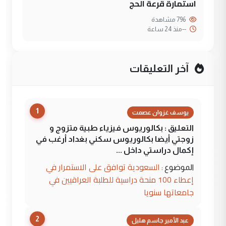
استمارة قرعة الحج
796 مشاهدة
--
منذ 24 ساعة
آخر التعليقات
1
يوسف غزوان عصمت
التعليق : بكالوريوس فيزياء طبية متزوج و
زوجتي أيضا بكالوريوس سكني بغداد أرغب في
إكمال دراستي داخل ...
السعودية توافق على الاستمرار في
الموضوع :
إعطاء 100 منحة دراسية للطلبة العراقيين في
جامعاتها سنويا
2
عبد الأمير جاسم هليل