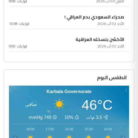
الأثنين 03 آب 2026
قراءات :
958
صحراء السعودي بدم العراقي !
الأحد 02 آب 2026
قراءات :
1038
الأكشن بنسخته العراقية
الأحد 02 آب 2026
قراءات :
950
الطقس اليوم
Karbala Governorate
46°C
صافي
3.5 م\ث
10%
749
mmHg
19:00
18:00
17:00
16:00
15:00
14:00
‹
›