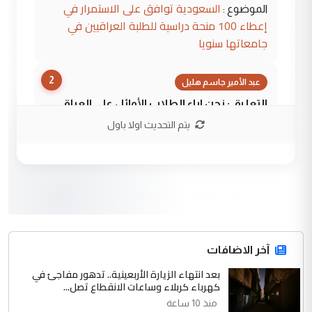
السعودية توافق على الاستمرار في
الموضوع :
إعطاء 100 منحة دراسية للطلبة العراقيين في
جامعاتها سنويا
2
عبد الأمير جاسم هليل
التعليق : نحن اباء الطلاب الأوائل على العراق
نتشرف بلقاء السيد احمد الصافي في العتبات
يتم التحديث اولا باول
الحسنية لزرع ...
مكتب السيد احمد الصافي : لا يوجود
الموضوع :
لدينا اي حساب على الفيس بوك وتويتر
3
hadi
التعليق : قرار مستعجل جدا ولامصلحة فيه
آخر الاضافات
للوزاره ولا للمواطن القرار الصائب يكون بعد
الاستماع للمدير ومغرفة ...
بعد انتهاء الزيارة الأربعينية.. تدهور مفاجئ في
كهرباء كربلاء وساعات الانقطاع تصل...
وزير الصحة يعفي مدير مستشفى الكرخ
الموضوع :
العام في بغداد
منذ 10 ساعة