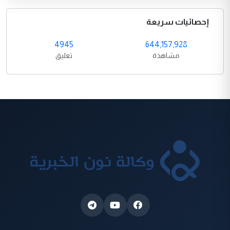
إحصائيات سريعة
4945
644,157,928
مشاهدة
تعليق