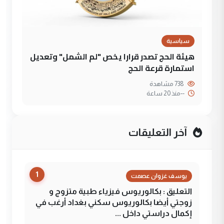
سياسية
هيئة الحج تصدر قرارا يخص "لم الشمل" وتعديل
استمارة قرعة الحج
738 مشاهدة
--
منذ 20 ساعة
آخر التعليقات
1
يوسف غزوان عصمت
التعليق : بكالوريوس فيزياء طبية متزوج و
زوجتي أيضا بكالوريوس سكني بغداد أرغب في
إكمال دراستي داخل ...