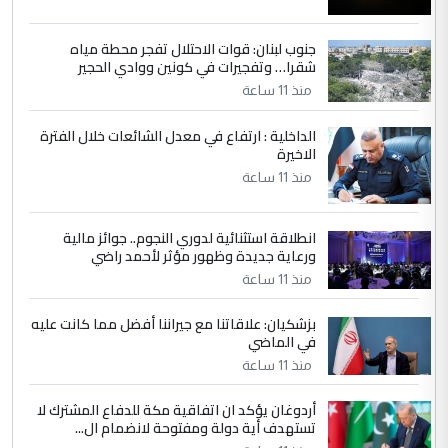
جنوب لبنان: قوات الاحتلال تفجر محطة مياه
4
سردار
شقرا… وتفجيرات في كونين ووادي الحجير
التعليق : واحد من عصابة علي ماما يسقط
منذ 11 ساعة
جنسية الرافد الثالث للعراق ومن اصول عريقة
ابا فرات ...
الداخلية : ارتفاع في معدل الشائعات خلال الفترة
الاخيرة
الجواهري يرد على صدام حسين سل
الموضوع :
مضجعيك يابن الزنا (نص كامل)
منذ 11 ساعة
انطلاقة استثنائية لدوري النجوم.. جوائز مالية
5
سردار
ورعاية جديدة وظهور مؤثر لأحمد راضي
التعليق : واحد من عصابة علي ماما يسقط
منذ 11 ساعة
جنسية الرافد الثالث للعراق ومن اصول عريقة
ابا فرات ...
بزشكيان: علاقاتنا مع جيراننا أفضل مما كانت عليه
في الماضي
الجواهري يرد على صدام حسين سل
الموضوع :
مضجعيك يابن الزنا (نص كامل)
منذ 11 ساعة
أردوغان يؤكد ان اتفاقية مكة للدفاع المشترك لا
تستهدف أية دولة ومفتوحة لانضمام ال...