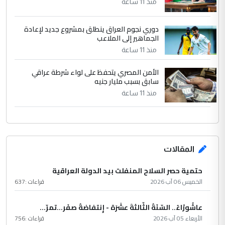
منذ 11 ساعة
دوري نجوم العراق ينطلق بمشروع جديد لإعادة
الجماهير إلى الملاعب
منذ 11 ساعة
الأمن المصري يتحفظ على لواء شرطة عراقي
سابق بسبب مليار جنيه
منذ 11 ساعة
المقالات
حتمية حصر السلاح المنفلت بيد الدولة العراقية
الخميس 06 آب 2026
قراءات :
637
عاشُورْاءُ.. السّنَةُ الثّالثةَ عشَرَة - إِنتفاضةُ صفَر…تمرّ...
الأربعاء 05 آب 2026
قراءات :
756