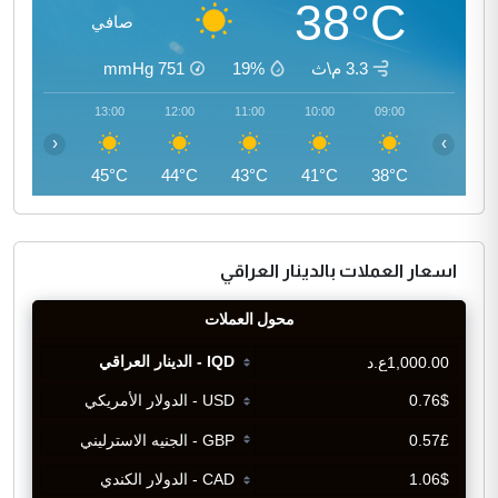
38°C
صافي
3.3 م\ث
19%
751
mmHg
14:00
13:00
12:00
11:00
10:00
09:00
‹
›
45°C
45°C
44°C
43°C
41°C
38°C
اسعار العملات بالدينار العراقي