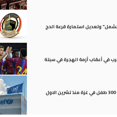
الشمل" وتعديل استمارة قرعة الحج
رب في أعقاب أزمة الهجرة في سبتة
اليونيسف توثق استشهاد قرابة 300 طفل في غزة منذ تشرين الاول