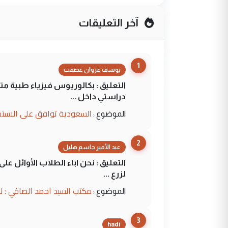
آخر التعليقات
1
يوسف غزوان عصمت
التعليق : بكالوريوس فيزياء طبية م
دراستي داخل ...
السعودية توافق على الاستمرار في إعطاء 100 منحة دراسية للطل
الموضوع :
2
عبد الأمير جاسم هليل
التعليق : نحن اباء الطلاب الأوائل ع
لزرع ...
مكتب السيد احمد الصافي : ل
الموضوع :
3
hadi