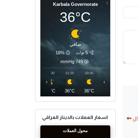
Karbala Governorate
36°C
صافي
5 م\ث
18%
mmHg
749
04:00
03:00
02:00
01:00
00:00
‹
›
34°C
35°C
36°C
36°C
36°C
كل
اسعار العملات بالدينار العراقي