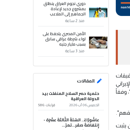
دوري نجوم العراق ينطلق
بمشروع جديد لإعادة
الجماهير إلى الملاعب
منذ 2 ساعة
الأمن المصري يتحفظ على
لواء شرطة عراقي سابق
بسبب مليار جنيه
منذ 3 ساعة
حقيقات
المقالات
يراني
 وفقاً
حتمية حصر السلاح المنفلت بيد
الدولة العراقية
الخميس 06 آب 2026
قراءات :
586
عاشُورْاءُ.. السّنَةُ الثّالثةَ عشَرَة -
إِنتفاضةُ صفَر…تمرّ...
ن يثبت